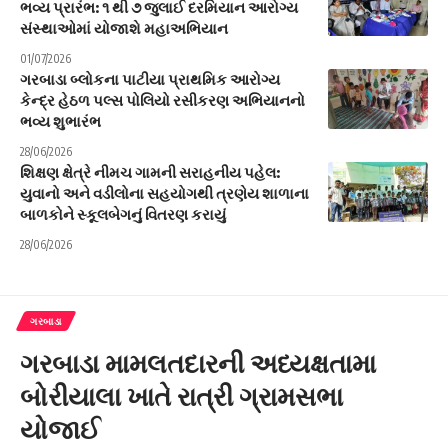
ભવ્ય પ્રારંભ: ૧ થી ૭ જુલાઈ દરમિયાન આરોગ્ય
સંસ્થાઓમાં યોજાશે મહાઅભિયાન
01/07/2026
ગરબાડા બ્લોકના પાટીયા પ્રાથમિક આરોગ્ય
કેન્દ્ર હેઠળ પલ્સ પોલિયો રસીકરણ અભિયાનનો
ભવ્ય શુભારંભ
28/06/2026
શિક્ષણ ક્ષેત્રે નીમચ ગામની સરાહનીય પહેલ:
યુવાનો અને વડીલોના સહયોગથી ત્રણેય શાળાના
બાળકોને સ્કૂલબેગનું વિતરણ કરાયું
28/06/2026
ગરબાડા
ગરબાડા મામલતદારની અધ્યક્ષતામા
બોરીયાલા ખાતે રાત્રી ગ્રામસભા
યોજાઈ