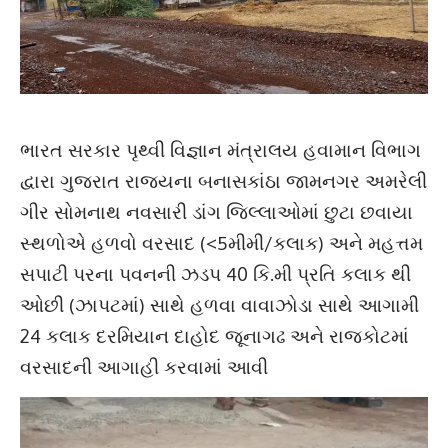
ભારત સરકાર પૃથ્વી વિજ્ઞાન મંત્રાલય હવામાન વિભાગ
દ્વારા ગુજરાત રાજ્યના બનાસકાંઠા જામનગર અમરેલી
ગીર સોમનાથ નવસારી ડાંગ જિલ્લાઓમાં છુટા છવાયા
સ્થળોએ હળવો વરસાદ (<5મીમી/કલાક) અને મહત્તમ
સપાટી પરના પવનની ઝડપ 40 કિ.મી પ્રતિ કલાક થી
ઓછી (ઝાપટમાં) સાથે હળવા વાવાઝોડા સાથે આગામી
24 કલાક દરમિયાન દાહોદ જૂનાગઢ અને રાજકોટમાં
વરસાદની આગાહી કરવામાં આવી