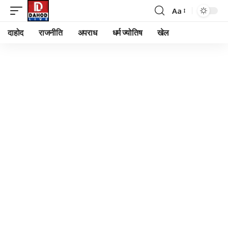
Aa
Font
Resizer
दाहोद
राजनीति
अपराध
धर्म ज्योतिष
खेल