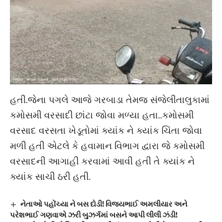
હતી.જેના પગલે આજે ગરબાડા તેમજ સંજેલીતાલુકામાં
કમોસમી વરસાદી છાંટા જોવા મળ્યા હતા..કમોસમી
વરસાદ વરસતા ખેડૂતોમાં ક્યાંક ને ક્યાંક ચિંતા જોવા
મળી હતી એટલે કે હવામાન વિભાગ દ્વારા જે કમોસમી
વરસાદની આગાહી કરવામાં આવી હતી તે ક્યાંક ને
ક્યાંક સાચી ઠરી હતી.
નેતાઓ પહોંચ્યા ને બસ દોડી! વિજયભાઈ અમલીયાર અને
પરેશભાઈ ગણવાએ ઝરી બુઝર્ગમાં બસને આપી લીલી ઝંડી!