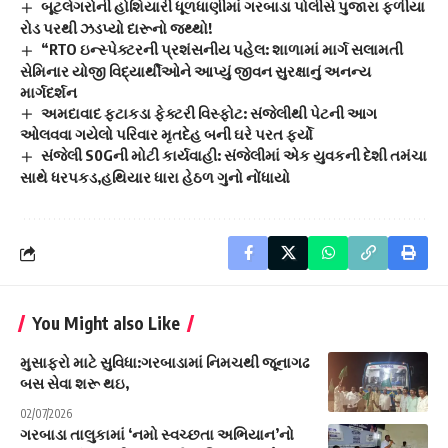
બૂટલેગરોની હોશિયારી ધૂળધાણીમાં ગરબાડા પોલીસે પુજારા ફળીયા
રોડ પરથી ઝડપ્યો દારૂનો જથ્થો!
“RTO ઇન્સ્પેક્ટરની પ્રશંસનીય પહેલ: શાળામાં માર્ગ સલામતી
સેમિનાર યોજી વિદ્યાર્થીઓને આપ્યું જીવન સુરક્ષાનું અનન્ય
માર્ગદર્શન
અમદાવાદ ફટાકડા ફેક્ટરી વિસ્ફોટ: સંજેલીથી પેટની આગ
ઓલવવા ગયેલો પરિવાર મૃતદેહ બની ઘરે પરત ફર્યો
સંજેલી S0Gની મોટી કાર્યવાહી: સંજેલીમાં એક યુવકની દેશી તમંચા
સાથે ધરપકડ,હથિયાર ધારા હેઠળ ગુનો નોંધાયો
You Might also Like
મુસાફરો માટે સુવિધા:ગરબાડામાં નિમચથી જૂનાગઢ
બસ સેવા શરૂ થઇ,
02/07/2026
ગરબાડા તાલુકામાં ‘નમો સ્વચ્છતા અભિયાન’નો