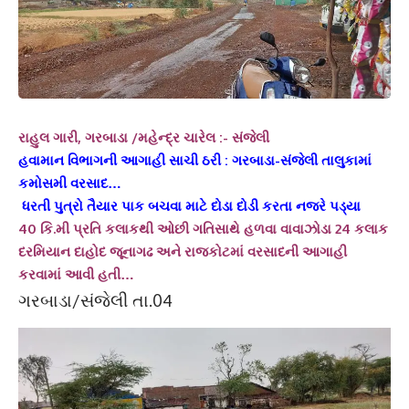
રાહુલ ગારી, ગરબાડા /મહેન્દ્ર ચારેલ :- સંજેલી
હવામાન વિભાગની આગાહી સાચી ઠરી : ગરબાડા-સંજેલી તાલુકામાં
કમોસમી વરસાદ…
ધરતી પુત્રો તૈયાર પાક બચવા માટે દોડા દોડી કરતા નજરે પડ્યા
40 કિ.મી પ્રતિ કલાકથી ઓછી ગતિસાથે હળવા વાવાઝોડા 24 કલાક
દરમિયાન દાહોદ જૂનાગઢ અને રાજકોટમાં વરસાદની આગાહી
કરવામાં આવી હતી…
ગરબાડા/સંજેલી તા.04