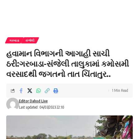
ગરબાડા
સંજેલી
હવામાન વિભાગની આગાહી સાચી
ઠરી:ગરબાડા-સંજેલી તાલુકામાં કમોસમી
વરસાદથી જગતનો તાત ચિંતાતુર..
1 Min Read
Editor Dahod Live
Last updated: 04/03/2023 22:10