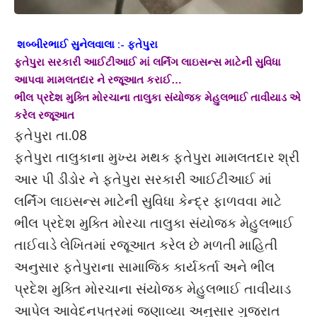
શબ્બીરભાઈ સુનેલવાલા :- ફતેપુરા
ફતેપુરા સરકારી આઈટીઆઈ માં લર્નિંગ લાઇસન્સ માટેની સુવિધા
આપવા મામલતદાર ને રજૂઆત કરાઈ…
ભીલ પ્રદેશ મુક્તિ મોરચાના તાલુકા સંયોજક મેહુલભાઈ તાવીયાડ એ
કરેલ રજૂઆત
ફતેપુરા તા.08
ફતેપુરા તાલુકાના મુખ્ય મથક ફતેપુરા મામલતદાર શ્રી
આર પી ડીડોર ને ફતેપુરા સરકારી આઈટીઆઈ માં
લર્નિંગ લાઇસન્સ માટેની સુવિધા કેન્દ્ર ફાળવવા માટે
ભીલ પ્રદેશ મુક્તિ મોરચા તાલુકા સંયોજક મેહુલભાઈ
તાઈવાડે લેખિતમાં રજૂઆત કરેલ છે મળતી માહિતી
અનુસાર ફતેપુરાના સામાજિક કાર્યકર્તા અને ભીલ
પ્રદેશ મુક્તિ મોરચાના સંયોજક મેહુલભાઈ તાવીયાડ
આપેલ આવેદનપત્રમાં જણાવ્યા અનુસાર ગુજરાત