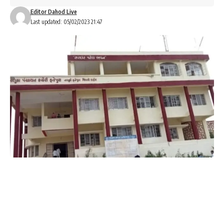
Editor Dahod Live
Last updated: 05/02/2023 21:47
બાબુ સોલંકી :- ફતેપુરા
ફતેપુરા તાલુકામાં વર્ષોથી પ્રધાનમંત્રી આવાસ યોજનાનો લાભ
મેળવવા રાહ જોતા અનેક ગરીબ પરિવારો.
વર્ષ-2011માં વસ્તી ગણતરીના આધારે એ.પી.એલ,બી.પી. એલ.પરિવારો