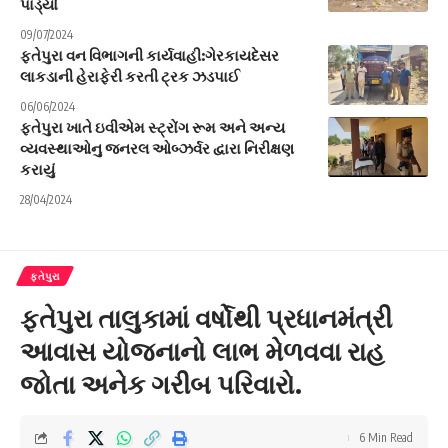
પાડ્યો
09/07/2024
ફતેપુરા વન વિભાગની કાર્યવાહી:ગેરકાયદેસર
લાકડાની હેરાફેરી કરતી ટ્રક ઝડપાઈ
06/06/2024
ફતેપુરા ખાતે ઇવીએમ સ્ટ્રોંગ રૂમ અને અન્ય
વ્યવસ્થાઓનુ જનરલ ઓબ્ઝર્વર દ્વારા નિરીક્ષણ
કરાયું
28/04/2024
ફતેપુરા
ફતેપુરા તાલુકામાં વર્ષોથી પ્રધાનમંત્રી
આવાસ યોજનાનો લાભ મેળવવા રાહ
જોતા અનેક ગરીબ પરિવારો.
6 Min Read