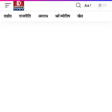
Aa
Font
Resizer
दाहोद
राजनीति
अपराध
धर्म ज्योतिष
खेल