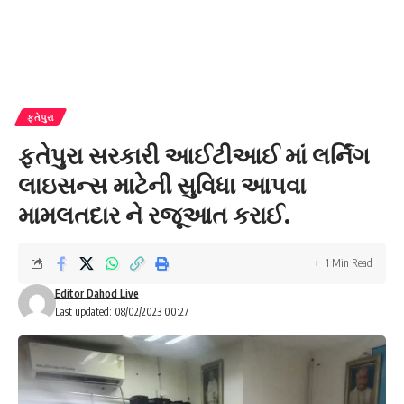
ફતેપુરા
ફતેપુરા સરકારી આઈટીઆઈ માં લર્નિંગ
લાઇસન્સ માટેની સુવિધા આપવા
મામલતદાર ને રજૂઆત કરાઈ.
1 Min Read
Editor Dahod Live
Last updated: 08/02/2023 00:27