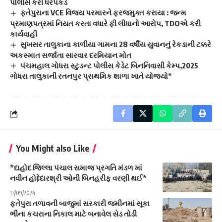
પોલીસે કરી ધરપકડ
ફતેપુરાના VCE વિજય પરમારને ફરજમુક્ત કરાયા : જન્મ
પ્રમાણપત્રમાં નિયત કરતા વધારે ફી લીધાનો આરોપ, TDOએ કરી
કાર્યવાહી
સુખસર તાલુકાના કાળીયા ગામના 28 વર્ષીય યુવાનનું રેકડાની ટક્કરે
અકસ્માત સર્જાતા સારવાર દરમિયાન મોત
પંચમહાલ ગોધરા સ્ટુડન્ટ પોલીસ કેડેટ બિનનિવાસી કેમ્પ,2025
ગોધરા તાલુકાની રતનપુર પ્રાથમિક શાળા ખાતે યોજ્યો*
You Might also Like
*દાહોદ જિલ્લા પંચાલ સમાજ પ્રગતિ મંડળ માં
નવીન હોદ્દેદારશ્રી ઓની બિનહરીફ વરણી થઈ*
13/09/2024
ફતેપુરા તળાવની બાજુમાં સરકારી જમીનમાં સૂકા
ભીના કચરાના નિકાલ માટે બનાવેલ સેડ તોડી