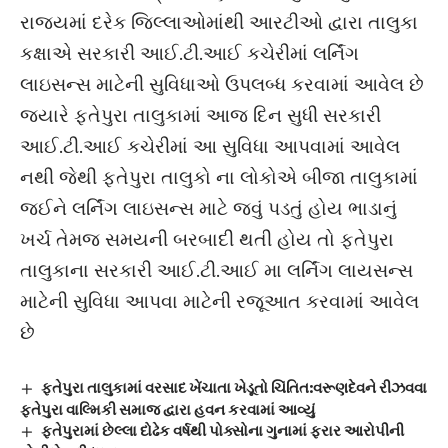
રાજ્યમાં દરેક જિલ્લાઓમાંથી આરટીઓ દ્વારા તાલુકા
કક્ષાએ સરકારી આઈ.ટી.આઈ કચેરીમાં લર્નિંગ
લાઇસન્સ માટેની સુવિધાઓ ઉપલબ્ધ કરવામાં આવેલ છે
જ્યારે ફતેપુરા તાલુકામાં આજ દિન સુધી સરકારી
આઈ.ટી.આઈ કચેરીમાં આ સુવિધા આપવામાં આવેલ
નથી જેથી ફતેપુરા તાલુકો ના લોકોએ બીજા તાલુકામાં
જઈને લર્નિંગ લાઇસન્સ માટે જવું પડતું હોય ભાડાનું
ખર્ચ તેમજ સમયની બરબાદી થતી હોય તો ફતેપુરા
તાલુકાના સરકારી આઈ.ટી.આઈ મા લર્નિંગ લાયસન્સ
માટેની સુવિધા આપવા માટેની રજૂઆત કરવામાં આવેલ
છે
ફતેપુરા તાલુકામાં વરસાદ ખેંચાતા ખેડૂતો ચિંતિત:વરૂણદેવને રીઝવવા
ફતેપુરા વાલ્મિકી સમાજ દ્વારા હવન કરવામાં આવ્યું
ફતેપુરામાં છેલ્લા દોઢેક વર્ષથી પોક્સોના ગુનામાં ફરાર આરોપીની