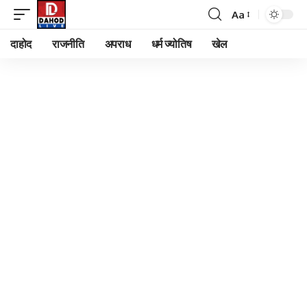
Aa
Font
Resizer
दाहोद
राजनीति
अपराध
धर्म ज्योतिष
खेल