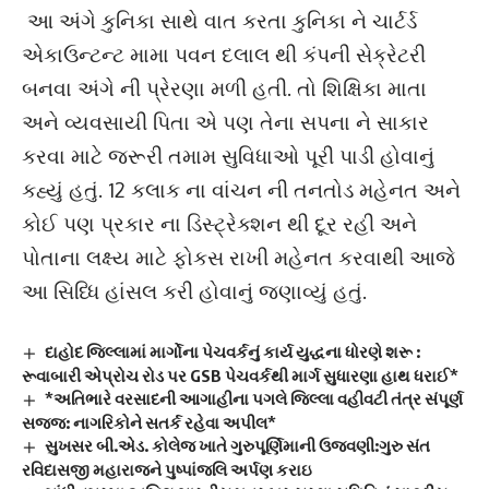
આ અંગે કુનિકા સાથે વાત કરતા કુનિકા ને ચાર્ટર્ડ
એકાઉન્ટન્ટ મામા પવન દલાલ થી કંપની સેક્રેટરી
બનવા અંગે ની પ્રેરણા મળી હતી. તો શિક્ષિકા માતા
અને વ્યવસાયી પિતા એ પણ તેના સપના ને સાકાર
કરવા માટે જરૂરી તમામ સુવિધાઓ પૂરી પાડી હોવાનું
કહ્યું હતું. 12 કલાક ના વાંચન ની તનતોડ મહેનત અને
કોઈ પણ પ્રકાર ના ડિસ્ટ્રેક્શન થી દૂર રહી અને
પોતાના લક્ષ્ય માટે ફોકસ રાખી મહેનત કરવાથી આજે
આ સિધ્ધિ હાંસલ કરી હોવાનું જણાવ્યું હતું.
દાહોદ જિલ્લામાં માર્ગોના પેચવર્કનું કાર્ય યુદ્ધના ધોરણે શરૂ :
રૂવાબારી એપ્રોચ રોડ પર GSB પેચવર્કથી માર્ગ સુધારણા હાથ ધરાઈ*
*અતિભારે વરસાદની આગાહીના પગલે જિલ્લા વહીવટી તંત્ર સંપૂર્ણ
સજ્જ: નાગરિકોને સતર્ક રહેવા અપીલ*
સુખસર બી.એડ. કોલેજ ખાતે ગુરુપૂર્ણિમાની ઉજવણી:ગુરુ સંત
રવિદાસજી મહારાજને પુષ્પાંજલિ અર્પણ કરાઇ