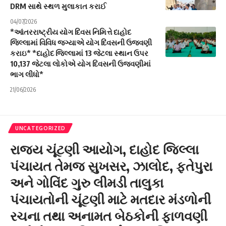
DRM સાથે સ્થળ મુલાકાત કરાઈ
04/07/2026
*આંતરરાષ્ટ્રીય યોગ દિવસ નિમિત્તે દાહોદ
જિલ્લામાં વિવિધ જગ્યાએ યોગ દિવસની ઉજવણી
કરાઇ* *દાહોદ જિલ્લામાં 13 જેટલા સ્થાન ઉપર
10,137 જેટલા લોકોએ યોગ દિવસની ઉજવણીમાં
ભાગ લીધો*
21/06/2026
UNCATEGORIZED
રાજ્ય ચૂંટણી આયોગ, દાહોદ જિલ્લા
પંચાયત તેમજ સુખસર, ઝાલોદ, ફતેપુરા
અને ગોવિંદ ગુરુ લીમડી તાલુકા
પંચાયતોની ચૂંટણી માટે મતદાર મંડળોની
રચના તથા અનામત બેઠકોની ફાળવણી