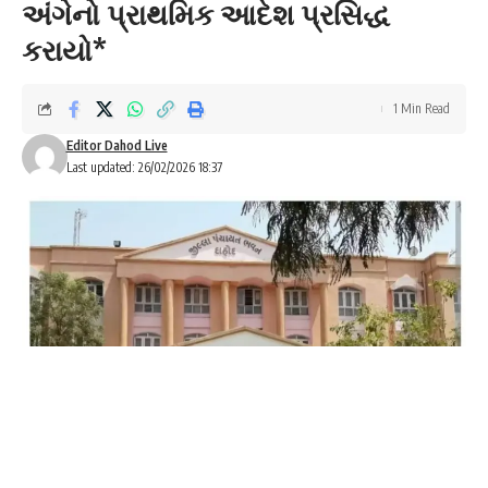
અંગેનો પ્રાથમિક આદેશ પ્રસિદ્ધ
કરાયો*
1 Min Read
Editor Dahod Live
Last updated: 26/02/2026 18:37
બાબુ સોલંકી :- સુખસર
*
રાજ્ય ચૂંટણી આયોગ, દાહોદ જિલ્લા પંચાયત તેમજ સુખસર,