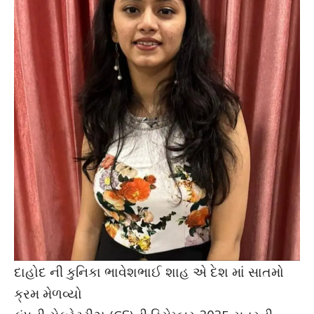
દાહોદ ની કુનિકા ભાવેશભાઈ શાહ એ દેશ માં સાતમો
ક્રમ મેળવ્યો