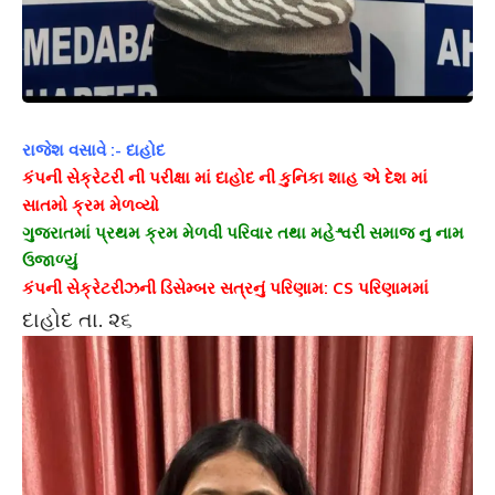
રાજેશ વસાવે :- દાહોદ
કંપની સેક્રેટરી ની પરીક્ષા માં દાહોદ ની કુનિકા શાહ એ દેશ માં
સાતમો ક્રમ મેળવ્યો
ગુજરાતમાં પ્રથમ ક્રમ મેળવી પરિવાર તથા મહેશ્વરી સમાજ નુ નામ
ઉજાળ્યું
કંપની સેક્રેટરીઝની ડિસેમ્બર સત્રનું પરિણામ: CS પરિણામમાં
દાહોદ તા. ૨૬