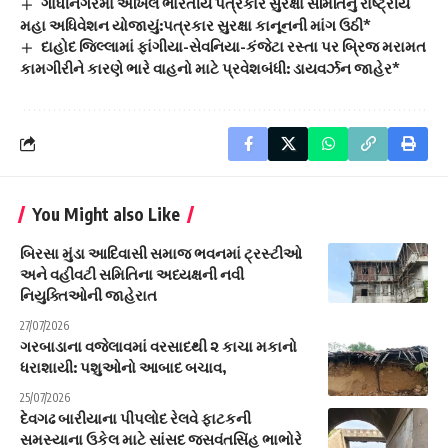
ગાંધીનગરમા અખિલ ભારતીય પત્રકાર સુરક્ષા સમિતિનું રાષ્ટ્રીય
મહા અધિવેશન યોજાયું:પત્રકાર સુરક્ષા કાનૂનની માંગ ઉઠી*
દાહોદ જિલ્લામાં ફાંગીયા-સેવનિયા-કંજેટા રસ્તા પર બ્રિજ મરામત
કામગીરીને કારણે ભારે વાહનો માટે પ્રવેશબંધી: ડાયવર્ઝન જાહેર*
You Might also Like
બિરસા મુંડા આદિવાસી સમાજ ભવનમાં ટ્રસ્ટીઓ
અને વહીવટી સમિતિના અધ્યક્ષની નવી
નિયુક્તિઓની જાહેરાત
27/07/2026
ગરબાડાના વજેલાવમાં વરસાદથી ૨ કાચા મકાનો
ધરાશાયી: પશુઓનો આબાદ બચાવ,
25/07/2026
દેવગઢ બારીયાના પીપલોદ રેલવે ફાટકની
સમસ્યાના ઉકેલ માટે સાંસદ જસવંતસિંહ ભાભોરે