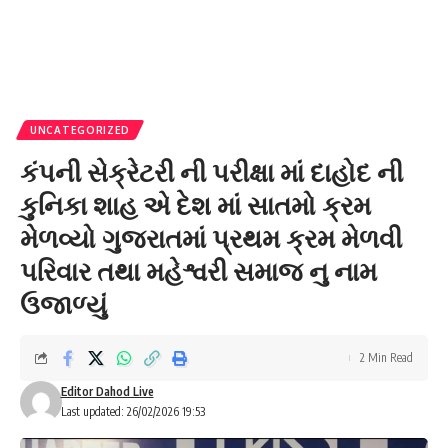
UNCATEGORIZED
કંપની સેક્રેટરી ની પરીક્ષા માં દાહોદ ની
કુનિકા શાહ એ દેશ માં સાતમો ક્રમ
મેળવ્યો ગુજરાતમાં પ્રથમ ક્રમ મેળવી
પરિવાર તથા મહેશ્વરી સમાજ નુ નામ
ઉજાળ્યું
2 Min Read
Editor Dahod Live
Last updated: 26/02/2026 19:53