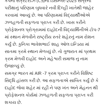
કંપની સેક્રેટરીઝ (CS)ની ડિસેમ્બર-2025 સત્રની
પરીક્ષાનું પરિણામ બુધવારે નવી દિલ્હી ખાતેથી જાહેર
કરવામાં આવ્યું છે. આ પરિણામમાં વિદ્યાર્થીઓએ
ઝળહળતી સફળતા પ્રાપ્ત કરી છે. ખાસ કરીને
પ્રોફેશનલ પ્રોગ્રામમાં દાહોદની વિદ્યાર્થિનીએ ટોપ-7
માં સ્થાન મેળવીને રાષ્ટ્રીય સ્તરે શહેરનું નામ રોશન
કર્યું છે. કુનિકા ભાવેશભાઈ શાહ ઓલ ઇન્ડિયા માં
સાતમા ક્રમે સ્થાન મેળવ્યું છે. તો ગુજરાત માં પ્રથમ
ક્રમ મેળવી દાહોદ અને મહેશ્વરી સમાજ નુ નામ
ઉજાળ્યું છે.
સમગ્ર ભારત માં AIR -7 ક્રમ પ્રાપ્ત કરીને વિશિષ્ટ
સિદ્ધિ હાંસલ કરી છે. આ સફળતાએ સાબિત કર્યું છે કે
દાહોદ જેવા શહેર માં રહી ને પણ ખંત અને મેહનત થી
પ્રોફેશનલ કોર્સમાં ઝળહળતી સફળતા પ્રાપ્ત કરી
શકાય છે.