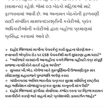
(સામાન્ય) રહેશે. જેમાં ૦૩ બેઠકો મહિલાઓ માટે
ફાળવવામાં આવી છે. આ અનામત બેઠકોની ફાળવણી
યાદી સંબંધિત મામલતદારશ્રીની કચેરીઓ, પ્રાંત
અધિકારીઓની કચેરીઓ દ્વારા બહોળા પ્રમાણમાં
પ્રસિદ્ધ કરવામાં આવે છે.
દાહોદ જિલ્લામાં માર્ગોના પેચવર્કનું કાર્ય યુદ્ધના ધોરણે શરૂ :
રૂવાબારી એપ્રોચ રોડ પર GSB પેચવર્કથી માર્ગ સુધારણા હાથ ધરાઈ*
*અતિભારે વરસાદની આગાહીના પગલે જિલ્લા વહીવટી તંત્ર સંપૂર્ણ
સજ્જ: નાગરિકોને સતર્ક રહેવા અપીલ*
સુખસર બી.એડ. કોલેજ ખાતે ગુરુપૂર્ણિમાની ઉજવણી:ગુરુ સંત
રવિદાસજી મહારાજને પુષ્પાંજલિ અર્પણ કરાઇ
ગાંધીનગરમા અખિલ ભારતીય પત્રકાર સુરક્ષા સમિતિનું રાષ્ટ્રીય
મહા અધિવેશન યોજાયું:પત્રકાર સુરક્ષા કાનૂનની માંગ ઉઠી*
દાહોદ જિલ્લામાં ફાંગીયા-સેવનિયા-કંજેટા રસ્તા પર બ્રિજ મરામત
કામગીરીને કારણે ભારે વાહનો માટે પ્રવેશબંધી: ડાયવર્ઝન જાહેર*