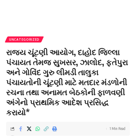
UNCATEGORIZED
રાજ્ય ચૂંટણી આયોગ, દાહોદ જિલ્લા
પંચાયત તેમજ સુખસર, ઝાલોદ, ફતેપુરા
અને ગોવિંદ ગુરુ લીમડી તાલુકા
પંચાયતોની ચૂંટણી માટે મતદાર મંડળોની
રચના તથા અનામત બેઠકોની ફાળવણી
અંગેનો પ્રાથમિક આદેશ પ્રસિદ્ધ
કરાયો*
1 Min Read