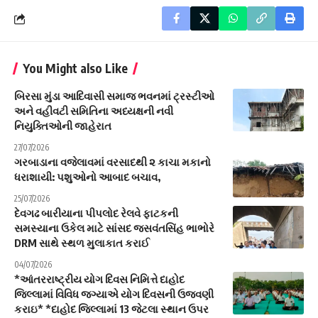
You Might also Like
બિરસા મુંડા આદિવાસી સમાજ ભવનમાં ટ્રસ્ટીઓ
અને વહીવટી સમિતિના અધ્યક્ષની નવી
નિયુક્તિઓની જાહેરાત
27/07/2026
ગરબાડાના વજેલાવમાં વરસાદથી ૨ કાચા મકાનો
ધરાશાયી: પશુઓનો આબાદ બચાવ,
25/07/2026
દેવગઢ બારીયાના પીપલોદ રેલવે ફાટકની
સમસ્યાના ઉકેલ માટે સાંસદ જસવંતસિંહ ભાભોરે
DRM સાથે સ્થળ મુલાકાત કરાઈ
04/07/2026
*આંતરરાષ્ટ્રીય યોગ દિવસ નિમિત્તે દાહોદ
જિલ્લામાં વિવિધ જગ્યાએ યોગ દિવસની ઉજવણી
કરાઇ* *દાહોદ જિલ્લામાં 13 જેટલા સ્થાન ઉપર