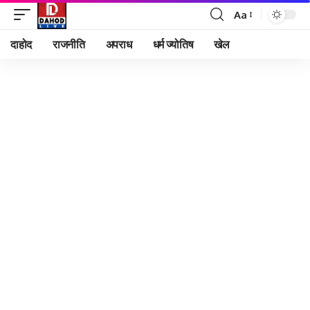
Aa
Font
Resizer
दाहोद
राजनीति
अपराध
धर्म ज्योतिष
खेल