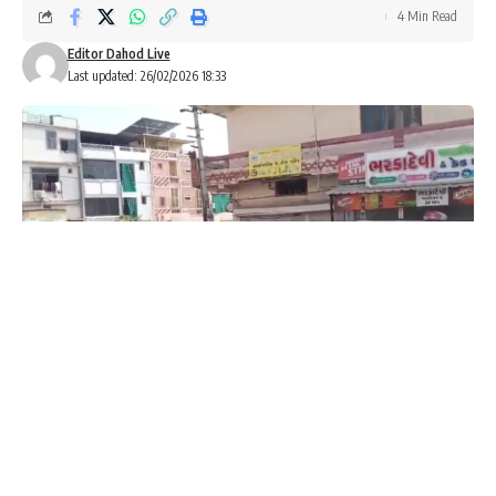
4 Min Read
Editor Dahod Live
Last updated: 26/02/2026 18:33
બાબુ સોલંકી:- સુખસર
*
ફતેપુરામાં દુકાનના આગળના ભાગે પાર્ક કરેલ મોટર સાયકલ બાબતે
બોલાચાલી,મારામારી બાદ 55 વર્ષીય આઘેડનું મોત*
*
ફતેપુરાના અગ્રવાલ પરિવારના સભ્યો વચ્ચે સામાન્ય બાબતે