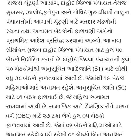
રાજ્ય ચૂંટણી આયોગ, દાહોદ જિલ્લા પંચાયત તેમજ
સુખસર, ઝાલોદ,ફતેપુરા અને ગોવિંદ ગુરુ લીમડી તાલુકા
પંચાયતોની આગામી ચૂંટણી માટે મતદાર મંડળોની
રચના તથા અનામત બેઠકોની ફાળવણી અંગેનો
પ્રાથમિક આદેશ પ્રસિદ્ધ કરવામાં આવ્યો. આ નવા
સીમાંકન મુજબ દાહોદ જિલ્લા પંચાયત માટે કુલ ૫૦
બેઠકો નિર્ધારિત કરાઈ છે. દાહોદ જિલ્લા પંચાયતની કુલ
૫૦ બેઠકોમાંથી અનુસૂચિત આદિજાતિ (ST) માટે સૌથી
વધુ ૩૮ બેઠકો ફાળવવામાં આવી છે. જેમાંથી ૧૯ બેઠકો
મહિલાઓ માટે અનામત રહેશે. અનુસૂચિત જાતિ (SC)
માટે ૦૧ બેઠક ફાળવાઈ છે. જે મહિલા અનામત
રાખવામાં આવી છે. સામાજિક અને શૈક્ષણિક રીતે પછાત
વર્ગ (OBC) માટે ૨૭ ટકા લેખે કુલ ૦૫ બેઠકો
ફાળવવામાં આવી છે. જેમાં ૦૨ બેઠકો મહિલાઓ માટે
અનામત રહેશે.બાકી રહેલી ૦૬ બેઠકો બિન-અનામત