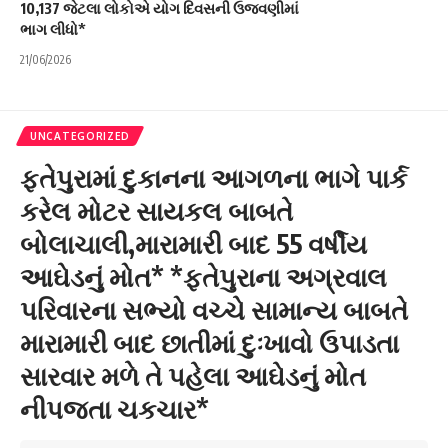
10,137 જેટલા લોકોએ યોગ દિવસની ઉજવણીમાં
ભાગ લીધો*
21/06/2026
UNCATEGORIZED
ફતેપુરામાં દુકાનના આગળના ભાગે પાર્ક
કરેલ મોટર સાયકલ બાબતે
બોલાચાલી,મારામારી બાદ 55 વર્ષીય
આઘેડનું મોત* *ફતેપુરાના અગ્રવાલ
પરિવારના સભ્યો વચ્ચે સામાન્ય બાબતે
મારામારી બાદ છાતીમાં દુઃખાવો ઉપાડતા
સારવાર મળે તે પહેલા આઘેડનું મોત
નીપજતા ચકચાર*