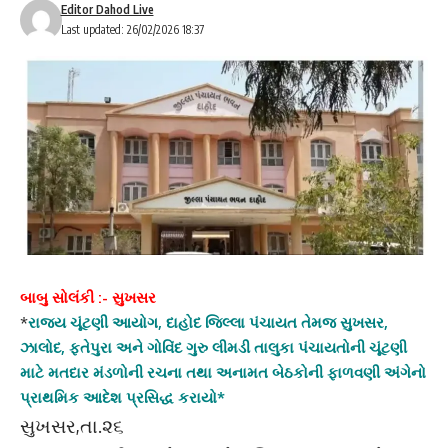
Editor Dahod Live
Last updated: 26/02/2026 18:37
બાબુ સોલંકી :- સુખસર
*
રાજ્ય ચૂંટણી આયોગ, દાહોદ જિલ્લા પંચાયત તેમજ સુખસર,
ઝાલોદ, ફતેપુરા અને ગોવિંદ ગુરુ લીમડી તાલુકા પંચાયતોની ચૂંટણી
માટે મતદાર મંડળોની રચના તથા અનામત બેઠકોની ફાળવણી અંગેનો
પ્રાથમિક આદેશ પ્રસિદ્ધ કરાયો*
સુખસર,તા.૨૬