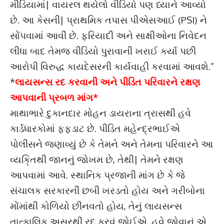
મીડિયામાં| વાયરલ થયેલો વીડિયો પણ ધ્યાને આવ્યો
છે. આ કેસની| પ્રાથમિક તપાસ પીએસઆઈ (PSI) ને
સોંપવામાં આવી છે. ફરિયાદી અને સાક્ષીઓના નિવેદન
લીધા બાદ તેમજ વીડિયો પુરાવાની ખરાઈ કર્યા પછી
આરોપી વિરુદ્ધ કાયદેસરની કાર્યવાહી કરવામાં આવશે.”
*
લાયસન્સ રદ કરવાની અને પીડિત પરિવારને રક્ષણ
આપવાની પ્રબળ માંગ*
માથાભારે દુકાનદાર મોહન ડાયરાના ત્રાસથી હવે
કાર્ડધારકોમાં ફફડાટ છે. પીડિત મહેન્દ્રભાઈએ
પોલીસને જણાવ્યું છે કે તેમને અને તેમના પરિવારને આ
વ્યકિ્તથી જાનનું જોખમ છે, તેથી| તેમને રક્ષણ
આપવામાં આવે. સ્થાનિક પ્રજાની માંગ છે કે જે
સંચાલક સરકારની છબી ખરડતો હોય અને ગરીબોના
મોંમાંથી કોળિયો છીનવતો હોય, તેનું લાયસન્સ
તાત્કાલિક અસરથી રદ કરવું જોઈએ. હવે જોવાનું એ