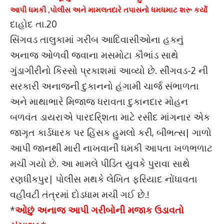
આપી ધમકી ,પોલીસ અને મામલતદારે તપાસનો ધમધમાટ શરૂ કર્યો
દાહોદ તા.20
સિંગવડ તાલુકામાં ગરીબ આદિવાસીઓના હકનું
અનાજ ઓળવી જવાના મસમોટા કૌભાંડ સાથે
ગુંડાગીરીનો કિસ્સો પ્રકાશમાં આવ્યો છે. સીંગવડ-2 ની
સરકારી અનાજની દુકાનનો હંગામી ચાર્જ સંભાળતા
અને માથાભારે મિજાજ ધરાવતા દુકાનદાર મોહન
બળવંત ડાયરાએ પારદરિ્શતા માટે રસીદ માંગનાર એક
જાગૃત કાર્ડધારક પર હિંસક હુમલો કરી, બીભત્સ| ગાળો
આપી જાનથી મારી નાખવાની ધમકી આપતા ખળભળાટ
મચી ગયો છે. આ મામલે પીડિત યુવકે પુરાવા સાથે
રણધીકપુર| પોલીસ મથકે લેખિત ફરિયાદ નોંધાવતા
વહીવટી તંત્રમાં દોડધામ મચી ગઈ છે.!
*
ઓછું અનાજ આપી ગરીબોની મજાક ઉડાવતો