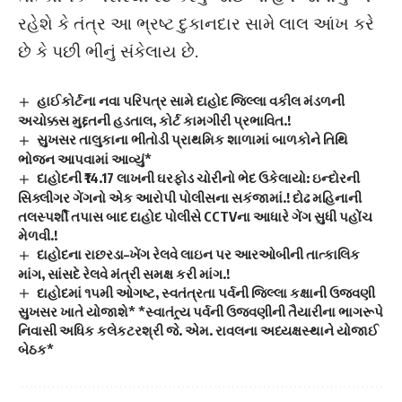
રહેશે કે તંત્ર આ ભ્રષ્ટ દુકાનદાર સામે લાલ આંખ કરે
છે કે પછી ભીનું સંકેલાય છે.
હાઈકોર્ટના નવા પરિપત્ર સામે દાહોદ જિલ્લા વકીલ મંડળની
અચોક્કસ મુદ્દતની હડતાલ, કોર્ટ કામગીરી પ્રભાવિત.!
સુખસર તાલુકાના ભીતોડી પ્રાથમિક શાળામાં બાળકોને તિથિ
ભોજન આપવામાં આવ્યું*
દાહોદની ₹14.17 લાખની ઘરફોડ ચોરીનો ભેદ ઉકેલાયો: ઇન્દોરની
સિક્લીગર ગેંગનો એક આરોપી પોલીસના સકંજામાં.! દોઢ મહિનાની
તલસ્પર્શી તપાસ બાદ દાહોદ પોલીસે CCTVના આધારે ગેંગ સુધી પહોંચ
મેળવી.!
દાહોદના રાછરડા–ખેંગ રેલવે લાઇન પર આરઓબીની તાત્કાલિક
માંગ, સાંસદે રેલવે મંત્રી સમક્ષ કરી માંગ.!
દાહોદમાં ૧૫મી ઓગષ્ટ, સ્વતંત્રતા પર્વની જિલ્લા કક્ષાની ઉજવણી
સુખસર ખાતે યોજાશે* *સ્વાતંત્ર્ય પર્વની ઉજવણીની તૈયારીના ભાગરૂપે
નિવાસી અધિક કલેકટરશ્રી જે. એમ. રાવલના અધ્યક્ષસ્થાને યોજાઈ
બેઠક*