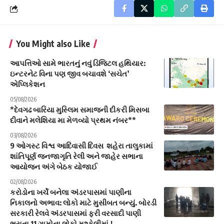
You Might also Like
આપત્તિઓ સામે ભારતનું નવું ડિજિટલ હથિયાર:
ઇન્ટરનેટ વિના પણ જીવ બચાવશે ‘સચેત’
એપ્લિકેશન
05/08/2026
*દેવગઢ બારિયા મુસ્લિમ સમાજની દીકરી મિસબા
દીવાને મલેશિયા મા મેળવ્યો પ્રથમ નંબર**
03/08/2026
9 ઓગસ્ટ વિશ્વ આદિવાસી દિવસ શહેરા તાલુકામાં
શાંતિપૂર્ણ જનજાગૃતિ રેલી અને જાહેર સભાના
આયોજન અંગે બેઠક યોજાઈ
02/08/2026
કરોડોના ખર્ચે બનેલા અંડરપાસમાં પાણીના
નિકાલનો અભાવ: લોકો માટે મુસીબત બન્યું. બોરડી
સરકારી રેલવે અંડરપાસમાં ફરી વરસાદી પાણી
ભરાતા 11 ગામોના લોકો મુશ્કેલીમાં.!