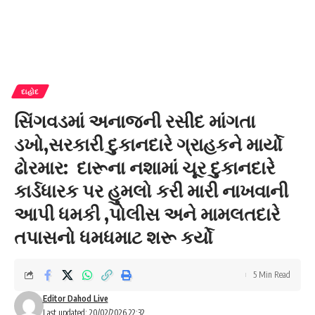
દાહોદ
સિંગવડમાં અનાજની રસીદ માંગતા
ડખો,સરકારી દુકાનદારે ગ્રાહકને માર્યો
ઢોરમાર: દારૂના નશામાં ચૂર દુકાનદારે
કાર્ડધારક પર હુમલો કરી મારી નાખવાની
આપી ધમકી ,પોલીસ અને મામલતદારે
તપાસનો ધમધમાટ શરૂ કર્યો
5 Min Read
Editor Dahod Live
Last updated: 20/02/2026 22:32