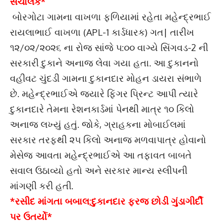
સંચાલક*
બોરગોટા ગામના વાખળા ફળિયામાં રહેતા મહેન્દ્રભાઈ
રાયલાભાઈ વાખળા (APL-1 કાર્ડધારક) ગત| તારીખ
૧૨/૦૨/૨૦૨૬ ના રોજ સાંજે ૫:૦૦ વાગ્યે સિંગવડ-2 ની
સરકારી દુકાને અનાજ લેવા ગયા હતા. આ દુકાનનો
વહીવટ ચુંદડી ગામના દુકાનદાર મોહન ડાયરા સંભાળે
છે. મહેન્દ્રભાઈએ જ્યારે ફિંગર પ્રિન્ટ આપી ત્યારે
દુકાનદારે તેમના રેશનકાર્ડમાં પેનથી માત્ર ૧૦ કિલો
અનાજ લખ્યું હતું. જોકે, ગ્રાહકના મોબાઈલમાં
સરકાર તરફથી ૨૫ કિલો અનાજ મળવાપાત્ર હોવાનો
મેસેજ આવતા મહેન્દ્રભાઈએ આ તફાવત બાબતે
સવાલ ઉઠાવ્યો હતો અને સરકાર માન્ય સ્લીપની
માંગણી કરી હતી.
*રસીદ માંગતા બબાલ:દુકાનદાર ફરજ છોડી ગુંડાગીર્દી
પર ઉતર્યો*