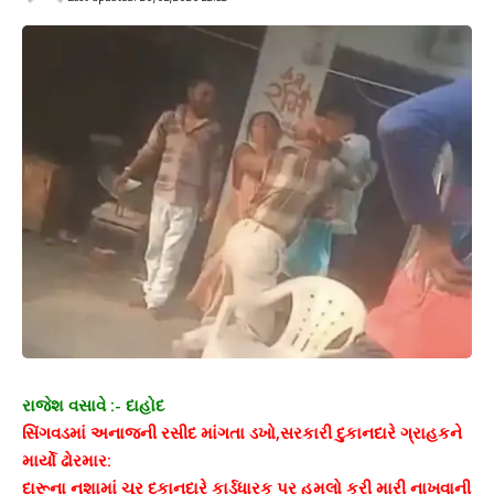
રાજેશ વસાવે :- દાહોદ
સિંગવડમાં અનાજની રસીદ માંગતા ડખો,સરકારી દુકાનદારે ગ્રાહકને
માર્યો ઢોરમાર:
દારૂના નશામાં ચૂર દુકાનદારે કાર્ડધારક પર હુમલો કરી મારી નાખવાની