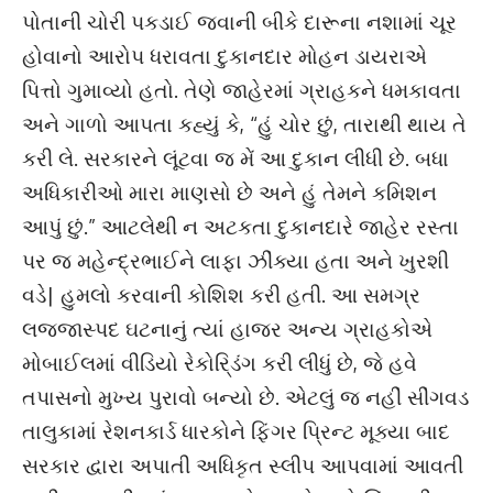
પોતાની ચોરી પકડાઈ જવાની બીકે દારૂના નશામાં ચૂર
હોવાનો આરોપ ધરાવતા દુકાનદાર મોહન ડાયરાએ
પિત્તો ગુમાવ્યો હતો. તેણે જાહેરમાં ગ્રાહકને ધમકાવતા
અને ગાળો આપતા કહ્યું કે, “હું ચોર છું, તારાથી થાય તે
કરી લે. સરકારને લૂંટવા જ મેં આ દુકાન લીધી છે. બધા
અધિકારીઓ મારા માણસો છે અને હું તેમને કમિશન
આપું છું.” આટલેથી ન અટકતા દુકાનદારે જાહેર રસ્તા
પર જ મહેન્દ્રભાઈને લાફા ઝીંક્યા હતા અને ખુરશી
વડે| હુમલો કરવાની કોશિશ કરી હતી. આ સમગ્ર
લજ્જાસ્પદ ઘટનાનું ત્યાં હાજર અન્ય ગ્રાહકોએ
મોબાઈલમાં વીડિયો રેકોરિ્ડંગ કરી લીધું છે, જે હવે
તપાસનો મુખ્ય પુરાવો બન્યો છે. એટલું જ નહીં સીંગવડ
તાલુકામાં રેશનકાર્ડ ધારકોને ફિંગર પિ્રન્ટ મૂક્યા બાદ
સરકાર દ્વારા અપાતી અધિકૃત સ્લીપ આપવામાં આવતી