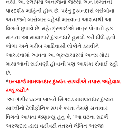
નથી. આ સ્લીપમાં અનાજનો જથ્થો અને કિંમતની
પારદર્શક માહિતી હોય છે, પરંતુ દુકાનદારો ગરીબોના
અનાજને બારોબાર વહેંચી મારવાના આશયથી આ
વિગતો છુપાવે છે. મહેન્દ્રભાઈએ માત્ર પોતાનો હક
માંગતા આ માથાભારે દુકાનદારે હુમલો કરી દીધો હતો.
ભોળા અને ગરીબ આદિવાસી લોકોને ડરાવીને
આચરવામાં આવતા આ ભ્રષ્ટાચારમાં અન્ય મોટા
માથાઓની સંડોવણી હોવાની પણ આશંકા સેવાઈ રહી
છે.
*
ઇન્ચાર્જ મામલતદાર દુષ્યંત સાલ્વીએ તપાસ અહેવાલ
રજૂ કર્યો.*
આ ગંભીર ઘટના બાબતે સિંગવડ મામલતદાર દુષ્યત
સાલ્વીનો ટેલીફોનિક સંપર્ક કરતા તેમણે સત્તાવાર
વિગતો આપતા જણાવ્યું હતું કે, “આ ઘટના સંદર્ભે
અરજદાર દ્વારા વહીવટી તંત્રને લેખિત અરજી