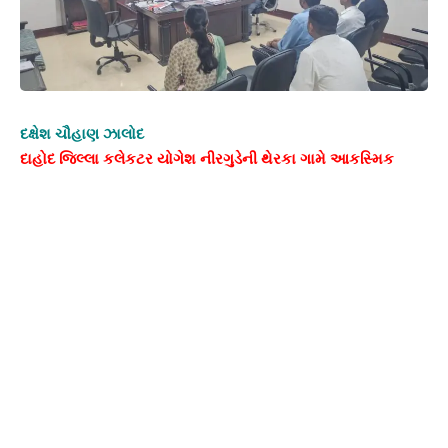
દક્ષેશ ચૌહાણ ઝાલોદ
દાહોદ જિલ્લા કલેકટર યોગેશ નીરગુડેની થેરકા ગામે આકસ્મિક
મુલાકાત, ગ્રામપંચાયત દફતર તપાસણી
દાહોદ તા. ૧૯
દાહોદ જિલ્લાના કલેકટર યોગેશ નીરગુડે દ્વારા ઝાલોદ