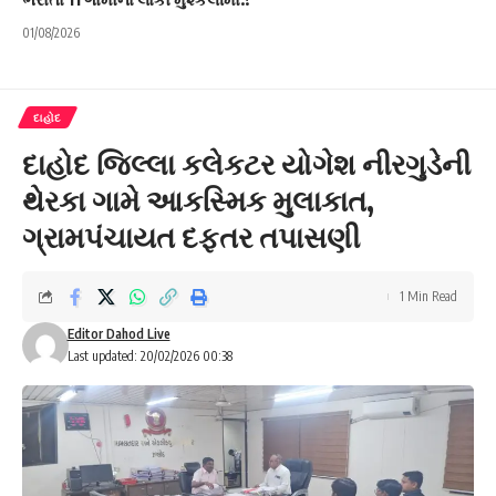
01/08/2026
દાહોદ
દાહોદ જિલ્લા કલેકટર યોગેશ નીરગુડેની
થેરકા ગામે આકસ્મિક મુલાકાત,
ગ્રામપંચાયત દફતર તપાસણી
1 Min Read
Editor Dahod Live
Last updated: 20/02/2026 00:38