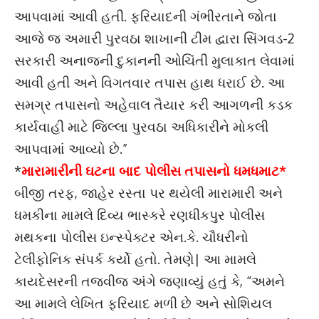
આપવામાં આવી હતી. ફરિયાદની ગંભીરતાને જોતા
આજે જ અમારી પુરવઠા શાખાની ટીમ દ્વારા સિંગવડ-2
સરકારી અનાજની દુકાનની ઓચિંતી મુલાકાત લેવામાં
આવી હતી અને વિગતવાર તપાસ હાથ ધરાઈ છે. આ
સમગ્ર તપાસનો અહેવાલ તૈયાર કરી આગળની કડક
કાર્યવાહી માટે જિલ્લા પુરવઠા અધિકારીને મોકલી
આપવામાં આવ્યો છે.”
*
મારામારીની ઘટના બાદ પોલીસ તપાસનો ધમધમાટ*
બીજી તરફ, જાહેર રસ્તા પર થયેલી મારામારી અને
ધમકીના મામલે દિવ્ય ભાસ્કરે રણધીકપુર પોલીસ
મથકના પોલીસ ઇન્સ્પેક્ટર એન.કે. ચૌધરીનો
ટેલીફોનિક સંપર્ક કર્યો હતો. તેમણે| આ મામલે
કાયદેસરની તજવીજ અંગે જણાવ્યું હતું કે, “અમને
આ મામલે લેખિત ફરિયાદ મળી છે અને સોશિયલ