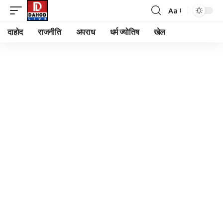
Aa
Font
Resizer
दाहोद
राजनीति
अपराध
धर्म ज्योतिष
खेल