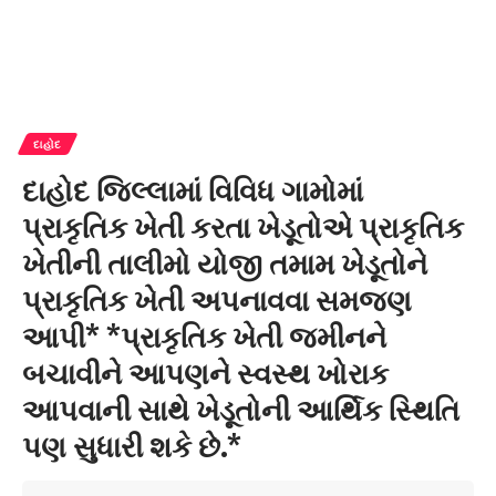
દાહોદ
દાહોદ જિલ્લામાં વિવિધ ગામોમાં
પ્રાકૃતિક ખેતી કરતા ખેડૂતોએ પ્રાકૃતિક
ખેતીની તાલીમો યોજી તમામ ખેડૂતોને
પ્રાકૃતિક ખેતી અપનાવવા સમજણ
આપી* *પ્રાકૃતિક ખેતી જમીનને
બચાવીને આપણને સ્વસ્થ ખોરાક
આપવાની સાથે ખેડૂતોની આર્થિક સ્થિતિ
પણ સુધારી શકે છે.*