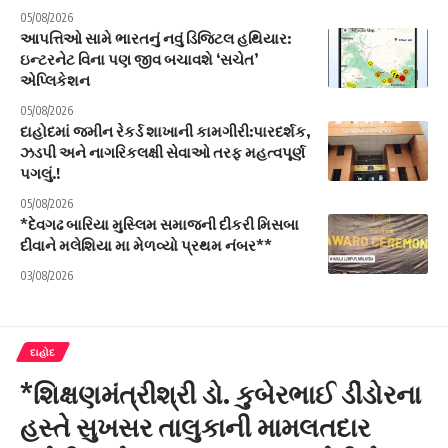
05/08/2026
આપત્તિઓ સામે ભારતનું નવું ડિજિટલ હથિયાર:
ઇન્ટરનેટ વિના પણ જીવ બચાવશે ‘સચેત’
એપ્લિકેશન
05/08/2026
દાહોદમાં જમીન રેકર્ડ શાખાની કામગીરી:પારદર્શક,
ઝડપી અને નાગરિકલક્ષી સેવાઓ તરફ મહત્વપૂર્ણ
પગલું.!
05/08/2026
*દેવગઢ બારિયા મુસ્લિમ સમાજની દીકરી મિસબા
દીવાને મલેશિયા મા મેળવ્યો પ્રથમ નંબર**
03/08/2026
દાહોદ
*શિક્ષણમંત્રીશ્રી ડો. કુબેરભાઈ ડીંડોરના
હસ્તે સુખસર તાલુકાની મામલતદાર