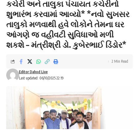
કચેરી અને તાલુકા પંચાયત કચેરીનો
શુભારંભ કરવામાં આવ્યો* *નવો સુખસર
તાલુકો મળવાથી હવે લોકોને તેમના ઘર
આંગણે જ વહીવટી સુવિધાઓ મળી
શકશે – મંત્રીશ્રી ડો. કુબેરભાઈ ડિંડોર*
2 Min Read
Editor Dahod Live
Last updated: 06/10/2025 22:19