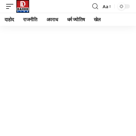
Aa
Font
Resizer
दाहोद
राजनीति
अपराध
धर्म ज्योतिष
खेल