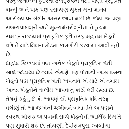
પરંતુ જમીનની કુદરતી ફળદ્રુપતા ઘટી, પાણી પ્રદૂષિત
બન્યું અને પાક પણ રસાયણ યુક્ત થતા માનવ
આરોગ્ય પર ગંભીર અસર જોવા મળી છે. જેથી આપણા
રાજ્યપાલશ્રી અને મુખ્યમંત્રીશ્રીના નેતૃત્વમાં
સમગ્ર રાજ્યમાં પ્રાકૃતિક કૃષિ તરફ મહત્તમ ખેડૂતો
વળે તે માટે મિશન મોડમાં કામગીરી કરવામાં આવી રહી
છે.
દાહોદ જિલ્લામાં પણ અનેક ખેડૂતો પ્રાકૃતિક ખેતી
સાથે જોડાયા છે ત્યારે એમણે પણ પોતાની આસપાસના
ખેડૂતો પણ પ્રાકૃતિક ખેતી અપનાવે એ માટે એ તમામ
અન્ય ખેડૂતોને તાલીમ આપવાનું કાર્ય કરી રહ્યા છે.
તેમનું કહેવું છે કે, આપણે સૌ પ્રાકૃતિક કૃષિ તરફ
વળીશું તો આ જ ખેતી જમીનને બચાવીને આપણને
સ્વસ્થ ખોરાક આપવાની સાથે ખેડૂતોની આર્થિક સ્થિતિ
પણ સુધારી શકે છે. તોયણી, દેવીરામપુરા, ઝાબીયા