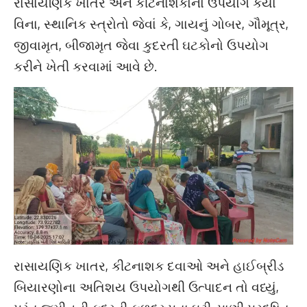
રાસાયણિક ખાતર અને કીટનાશકોનો ઉપયોગ કર્યા
વિના, સ્થાનિક સ્ત્રોતો જેવાં કે, ગાયનું ગોબર, ગૌમૂત્ર,
જીવામૃત, બીજામૃત જેવા કુદરતી ઘટકોનો ઉપયોગ
કરીને ખેતી કરવામાં આવે છે.
રાસાયણિક ખાતર, કીટનાશક દવાઓ અને હાઈબ્રીડ
બિયારણોના અતિશય ઉપયોગથી ઉત્પાદન તો વધ્યું,