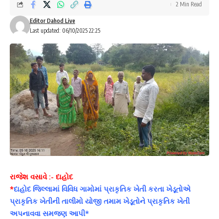
2 Min Read
Editor Dahod Live
Last updated: 06/10/2025 22:25
રાજેશ વસાવે :- દાહોદ
*
દાહોદ જિલ્લામાં વિવિધ ગામોમાં પ્રાકૃતિક ખેતી કરતા ખેડૂતોએ
પ્રાકૃતિક ખેતીની તાલીમો યોજી તમામ ખેડૂતોને પ્રાકૃતિક ખેતી
અપનાવવા સમજણ આપી*