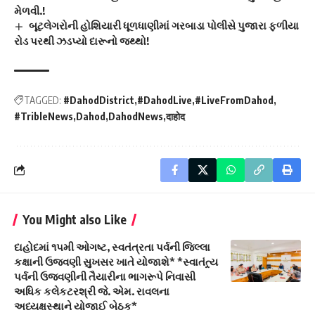
મેળવી.!
બૂટલેગરોની હોશિયારી ધૂળધાણીમાં ગરબાડા પોલીસે પુજારા ફળીયા
રોડ પરથી ઝડપ્યો દારૂનો જથ્થો!
TAGGED:
#DahodDistrict
#DahodLive
#LiveFromDahod
#TribleNews
Dahod
DahodNews
दाहोद
You Might also Like
દાહોદમાં ૧૫મી ઓગષ્ટ, સ્વતંત્રતા પર્વની જિલ્લા
કક્ષાની ઉજવણી સુખસર ખાતે યોજાશે* *સ્વાતંત્ર્ય
પર્વની ઉજવણીની તૈયારીના ભાગરૂપે નિવાસી
અધિક કલેકટરશ્રી જે. એમ. રાવલના
અધ્યક્ષસ્થાને યોજાઈ બેઠક*