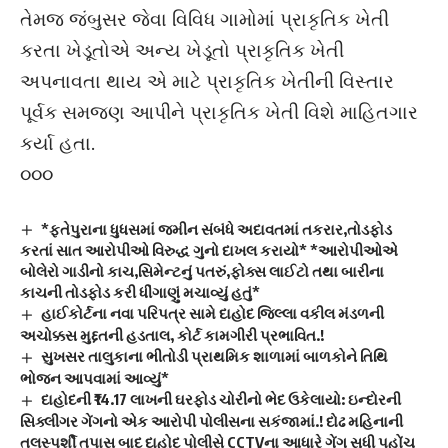
તેમજ જંબુસર જેવા વિવિધ ગામોમાં પ્રાકૃતિક ખેતી
કરતા ખેડૂતોએ અન્ય ખેડૂતો પ્રાકૃતિક ખેતી
અપનાવતા થાય એ માટે પ્રાકૃતિક ખેતીની વિસ્તાર
પૂર્વક સમજણ આપીને પ્રાકૃતિક ખેતી વિશે માહિતગાર
કર્યા હતા.
૦૦૦
*ફતેપુરાના ધુધસમાં જમીન સંબંધે અદાવતમાં તકરાર,તોડફોડ
કરતાં સાત આરોપીઓ વિરુદ્ધ ગુનો દાખલ કરાયો* *આરોપીઓએ
બોલેરો ગાડીનો કાચ,સિમેન્ટનું પતરું,ફોક્સ લાઈટો તથા બારીના
કાચની તોડફોડ કરી ધીંગાણું મચાવ્યું હતું*
હાઈકોર્ટના નવા પરિપત્ર સામે દાહોદ જિલ્લા વકીલ મંડળની
અચોક્કસ મુદ્દતની હડતાલ, કોર્ટ કામગીરી પ્રભાવિત.!
સુખસર તાલુકાના ભીતોડી પ્રાથમિક શાળામાં બાળકોને તિથિ
ભોજન આપવામાં આવ્યું*
દાહોદની ₹14.17 લાખની ઘરફોડ ચોરીનો ભેદ ઉકેલાયો: ઇન્દોરની
સિક્લીગર ગેંગનો એક આરોપી પોલીસના સકંજામાં.! દોઢ મહિનાની
તલસ્પર્શી તપાસ બાદ દાહોદ પોલીસે CCTVના આધારે ગેંગ સુધી પહોંચ