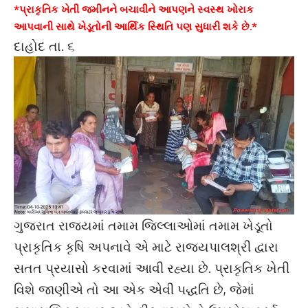
*પ્રાકૃતિક ખેતી જમીનને બચાવીને આપણને સ્વસ્થ ખોરાક
આપવાની સાથે ખેડૂતોની આર્થિક સ્થિતિ પણ સુધારી શકે છે.*
દાહોદ તા. ૬
ગુજરાત રાજ્યમાં તમામ જિલ્લાઓમાં તમામ ખેડૂતો
પ્રાકૃતિક કૃષિ અપનાવે એ માટે રાજ્યપાલશ્રી દ્વારા
સતત પ્રયાસો કરવામાં આવી રહ્યા છે. પ્રાકૃતિક ખેતી
વિશે જાણીએ તો આ એક એવી પદ્ધતિ છે, જેમાં