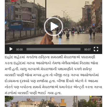
Video
Player
00:00
00:07
દાહોદ શહેરમાં ગતરોજ રાત્રિના સમયથી મેઘરાજાએ પધરામણી
કરતા દાહોદમાં ગરબા આયોજકો તેમજ ખેલૈયાઓમાં નિરાશા જોવા
મળી હતી. ચાલુ ગરબાએ મેઘરાજાની પથામણીને પગલે સર્વત્ર
વરસાદી પાણી જોવા મળ્યા હતા તો બીજી તરફ ગરબા આયોજકોમાં
દોડધામના દ્રશ્યો પણ સર્જાયા હતા. બીજા દિવસે એટલે કે આઠમા
નોરતે પણ બપોરના સમયે મેઘરાજાએ ધમાકેદાર એન્ટ્રી કરતા ગરબા
મંડળોમાં વરસાદી પાણી ભરાઈ ગયા હતા.
Video
Player