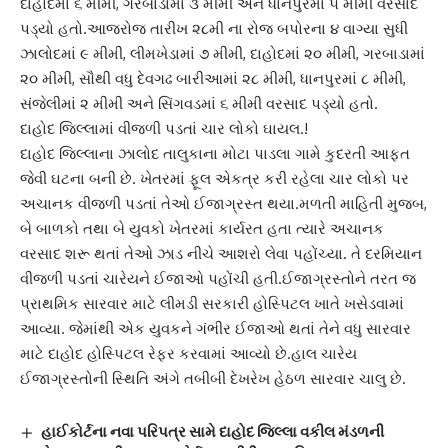
દાહોદમાં ૬ મીમી, ગરબાડામાં ૩ મીમી અને ધાનપુરમાં ૫ મીમી વરસાદ
પડ્યો હતો.આજરોજ તારીખ ૨૮મી ના રોજ બપોરના ૪ વાગ્યા સુધી
ઝાલોદમાં ૯ મીમી, લીમખેડામાં ૭ મીમી, દાહોદમાં ૨૦ મીમી, ગરબાડામાં
૨૦ મીમી, સૌથી વધુ દેવગઢ બારીઆમાં ૨૮ મીમી, ધાનપુરમાં ૮ મીમી,
સંજેલીમાં ૨ મીમી અને સિંગવડમાં ૬ મીમી વરસાદ પડ્યો હતો.
દાહોદ જિલ્લામાં વીજળી પડતાં ચાર લોકો ઘાયલ.!
દાહોદ જિલ્લાના ઝાલોદ તાલુકાના મોટા પાડલા ગામે કુદરતી આફત
જેવી ઘટના બની છે. ખેતરમાં ફૂલ એકત્ર કરી રહેલા ચાર લોકો પર
અચાનક વીજળી પડતાં તેઓ ઈજાગ્રસ્ત થયા.મળતી માહિતી મુજબ,
બે બાળકો તથા બે યુવકો ખેતરમાં કાર્યરત હતા ત્યારે અચાનક
વરસાદ શરૂ થતાં તેઓ ઝાડ નીચે આશરો લેવા પહોંચ્યા. તે દરમિયાન
વીજળી પડતાં ચારેયને ઈજાઓ પહોંચી હતી.ઈજાગ્રસ્તોને તરત જ
પ્રાથમિક સારવાર માટે લીમડી સરકારી હોસ્પિટલ ખાતે ખસેડવામાં
આવ્યા. જેમાંથી એક યુવકને ગંભીર ઈજાઓ થતાં તેને વધુ સારવાર
માટે દાહોદ હોસ્પિટલ રેફર કરવામાં આવ્યો છે.હાલ ચારેય
ઈજાગ્રસ્તોની સ્થિતિ અંગે તબીબી દેખરેખ હેઠળ સારવાર ચાલુ છે.
હાઈકોર્ટના નવા પરિપત્ર સામે દાહોદ જિલ્લા વકીલ મંડળની