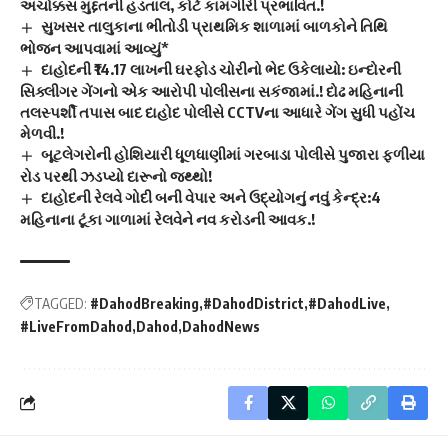
અચોક્કસ મુદ્દતની હડતાલ, કોર્ટ કામગીરી પ્રભાવિત.!
સુખસર તાલુકાના ભીતોડી પ્રાથમિક શાળામાં બાળકોને તિથિ
ભોજન આપવામાં આવ્યું*
દાહોદની ₹14.17 લાખની ઘરફોડ ચોરીનો ભેદ ઉકેલાયો: ઇન્દોરની
સિક્લીગર ગેંગનો એક આરોપી પોલીસના સકંજામાં.! દોઢ મહિનાની
તલસ્પર્શી તપાસ બાદ દાહોદ પોલીસે CCTVના આધારે ગેંગ સુધી પહોંચ
મેળવી.!
બૂટલેગરોની હોશિયારી ધૂળધાણીમાં ગરબાડા પોલીસે પુજારા ફળીયા
રોડ પરથી ઝડપ્યો દારૂનો જથ્થો!
દાહોદની રેલવે ગોદી બની વેપાર અને ઉદ્યોગનું નવું કેન્દ્ર:4
મહિનાના ટૂંકા ગાળામાં રેલવેને નવ કરોડની આવક.!
TAGGED:
#DahodBreaking
#DahodDistrict
#DahodLive
#LiveFromDahod
Dahod
DahodNews