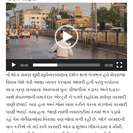
Video
Player
00:00
00:08
તો થોડા સમય સુધી સૂર્યનારાયણના દર્શન થતાં લગભગ હવે મેઘરાજા
વિરામ લેશે તેવી આશા વ્યક્ત કરવામાં આવતી હતી પરંતુ બપોરના
સાડા ત્રણ વાગ્યાના આસપાસ પુનઃ વીજળીના કડાકા અને ધડાકા
સાથે મેઘરાજાની ધમાકેદાર એન્ટ્રી ને પગલે દાહોદમાં સર્વત્ર વરસાદી
પાણી છવાઈ ગયા હતા અને જેમાં ખાસ કરીને ગરબા મંડળોમાં વરસાદી
પાણી ભરાઈ ગયા હતા. જાણે નવલી નવરાત્રીમાં રંગમાં ભંગ પડ્યો
રહે તેમ ખેલૈયાઓમાં નિરાશા પણ જોવા મળી રહી છે. જોકે વરસાદની
વાત કરીએ તો ગઈકાલે વરસાદી આંકડા મુજબ લીમખેડામાં ૨ મીમી,