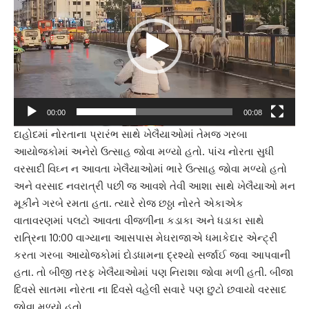
00:00
00:08
દાહોદમાં નોરતાના પ્રારંભ સાથે ખેલૈયાઓમાં તેમજ ગરબા
આયોજકોમાં અનેરો ઉત્સાહ જોવા મળ્યો હતો. પાંચ નોરતા સુધી
વરસાદી વિઘ્ન ન આવતા ખેલૈયાઓમાં ભારે ઉત્સાહ જોવા મળ્યો હતો
અને વરસાદ નવરાત્રી પછી જ આવશે તેવી આશા સાથે ખેલૈયાઓ મન
મૂકીને ગરબે રમતા હતા. ત્યારે રોજ છઠ્ઠા નોરતે એકાએક
વાતાવરણમાં પલટો આવતા વીજળીના કડાકા અને ધડાકા સાથે
રાત્રિના 10:00 વાગ્યાના આસપાસ મેઘરાજાએ ધમાકેદાર એન્ટ્રી
કરતા ગરબા આયોજકોમાં દોડધામના દ્રશ્યો સર્જાઈ જવા આપવાની
હતા. તો બીજી તરફ ખેલૈયાઓમાં પણ નિરાશા જોવા મળી હતી. બીજા
દિવસે સાતમા નોરતા ના દિવસે વહેલી સવારે પણ છુટો છવાયો વરસાદ
જોવા મળ્યો હતો.