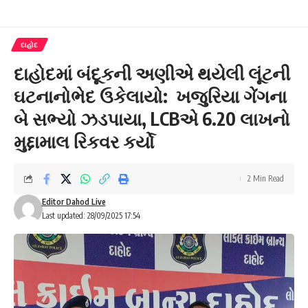
દાહોદ
દાહોદમાં બંદૂકની અણીએ થયેલી લૂંટની
ઘટનાનોભેદ ઉકેલાયો: ખજુરિયા ગેંગના
બે સભ્યો ઝડપાયા, LCBએ 6.20 લાખનો
મુદ્દામાલ રિકવર કર્યો
2 Min Read
Editor Dahod Live
Last updated: 28/09/2025 17:54