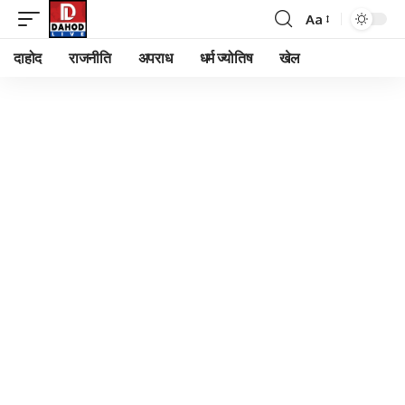
Aa
Font
Resizer
दाहोद
राजनीति
अपराध
धर्म ज्योतिष
खेल