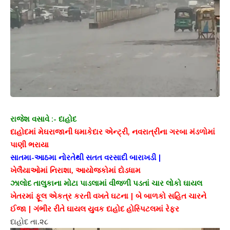
રાજેશ વસાવે :- દાહોદ
દાહોદમાં મેઘરાજાની ધમાકેદાર એન્ટ્રી, નવરાત્રીના ગરબા મંડળોમાં
પાણી ભરાયા
સાતમા-આઠમા નોરતેથી સતત વરસાદી બારાખડી |
ખેલૈયાઓમાં નિરાશા, આયોજકોમાં દોડધામ
ઝાલોદ તાલુકાના મોટા પાડલામાં વીજળી પડતાં ચાર લોકો ઘાયલ
ખેતરમાં ફૂલ એકત્ર કરતી વખતે ઘટના | બે બાળકો સહિત ચારને
ઈજા | ગંભીર રીતે ઘાયલ યુવક દાહોદ હોસ્પિટલમાં રેફર
દાહોદ તા.૨૮