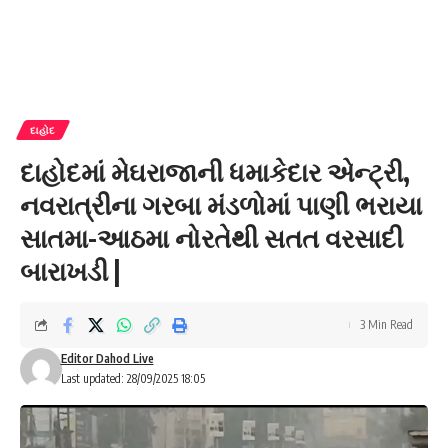
દાહોદ
દાહોદમાં મેઘરાજાની ધમાકેદાર એન્ટ્રી,
નવરાત્રીના ગરબા મંડળોમાં પાણી ભરાયા
સાતમા-આઠમા નોરતેથી સતત વરસાદી
બારાખડી |
3 Min Read
Editor Dahod Live
Last updated: 28/09/2025 18:05