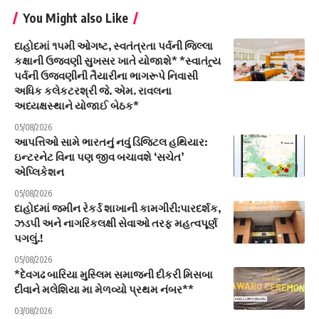
You Might also Like
દાહોદમાં ૧૫મી ઓગષ્ટ, સ્વતંત્રતા પર્વની જિલ્લા
કક્ષાની ઉજવણી સુખસર ખાતે યોજાશે* *સ્વાતંત્ર્ય
પર્વની ઉજવણીની તૈયારીના ભાગરૂપે નિવાસી
અધિક કલેકટરશ્રી જે. એમ. રાવલના
અધ્યક્ષસ્થાને યોજાઈ બેઠક*
05/08/2026
આપત્તિઓ સામે ભારતનું નવું ડિજિટલ હથિયાર:
ઇન્ટરનેટ વિના પણ જીવ બચાવશે ‘સચેત’
એપ્લિકેશન
05/08/2026
દાહોદમાં જમીન રેકર્ડ શાખાની કામગીરી:પારદર્શક,
ઝડપી અને નાગરિકલક્ષી સેવાઓ તરફ મહત્વપૂર્ણ
પગલું.!
05/08/2026
*દેવગઢ બારિયા મુસ્લિમ સમાજની દીકરી મિસબા
દીવાને મલેશિયા મા મેળવ્યો પ્રથમ નંબર**
03/08/2026