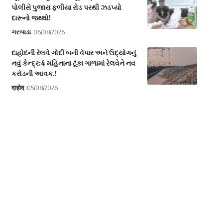
પોલીસે પુજારા ફળીયા રોડ પરથી ઝડપ્યો
દારૂનો જથ્થો!
ગરબાડા
06/08/2026
દાહોદની રેલવે ગોદી બની વેપાર અને ઉદ્યોગનું
નવું કેન્દ્ર:4 મહિનાના ટૂંકા ગાળામાં રેલવેને નવ
કરોડની આવક.!
दाहोद
05/08/2026