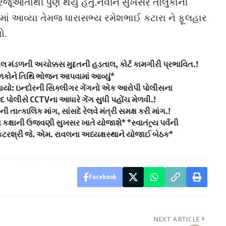
જૂઆતોથી પુર્ણ થયું હતું.નવીન સુખસર તાલુકાની
માં આવ્યા તેમજ ધારાસભ્ય રમેશભાઈ કટારા ને ફૂલહાર
ો.
ીલ મંડળની અચોક્કસ મુદ્દતની હડતાલ, કોર્ટ કામગીરી પ્રભાવિત.!
ાળકોને તિથિ ભોજન આપવામાં આવ્યું*
ેલાયો: ઇન્દોરની સિક્લીગર ગેંગનો એક આરોપી પોલીસના
દ પોલીસે CCTVના આધારે ગેંગ સુધી પહોંચ મેળવી.!
ાત્કાલિક માંગ, સાંસદે રેલવે મંત્રી સમક્ષ કરી માંગ.!
ા કક્ષાની ઉજવણી સુખસર ખાતે યોજાશે* *સ્વાતંત્ર્ય પર્વની
રશ્રી જે. એમ. રાવલના અધ્યક્ષસ્થાને યોજાઈ બેઠક*
Facebook
NEXT ARTICLE