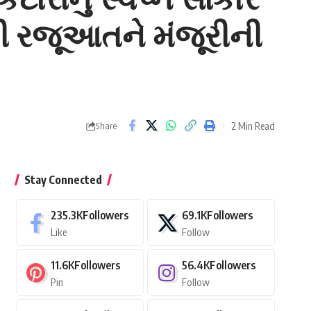
ાની રજૂઆતને મંજૂરીની
2 Min Read
Share
Stay Connected
235.3K
Followers
69.1K
Followers
Like
Follow
11.6K
Followers
56.4K
Followers
Pin
Follow