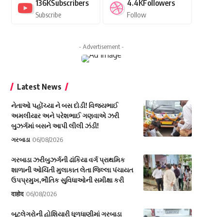
136K
Subscribers
4.4K
Followers
Subscribe
Follow
- Advertisement -
Latest News
નેતાઓ પહોંચ્યા ને બસ દોડી! વિજયભાઈ
અમલીયાર અને પરેશભાઈ ગણવાએ ઝરી
બુઝર્ગમાં બસને આપી લીલી ઝંડી!
ગરબાડા
06/08/2026
ગરબાડા ઝરીબુઝર્ગની ઢાંકિયા વર્ગ પ્રાથમિક
શાળાની ઓચિંતી મુલાકાત લેતા જિલ્લા પંચાયત
ઉપપ્રમુખ,ભૌતિક સુવિધાઓની સમીક્ષા કરી
दाहोद
06/08/2026
બૂટલેગરોની હોશિયારી ધૂળધાણીમાં ગરબાડા