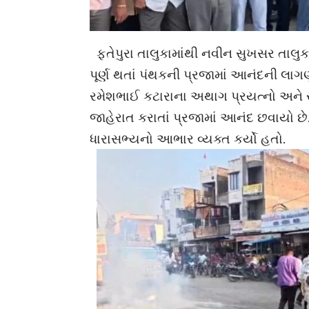
ફતેપુરા તાલુકામાંથી નવીન સુખસર તાલુકા કક
પૂર્ણ થતાં પંથકની પ્રજામાં આનંદની લા
રમેશભાઈ કટારાના અથાગ પ્રયત્નો અને 
જાહેરાત કરાતાં પ્રજામાં આનંદ છવાયો 
ધારાસભ્યનો આભાર વ્યક્ત કર્યો હતો.