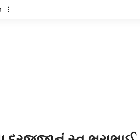
ल
 દરજ્જાનું સ્વ.ભુરાભાઈ ક