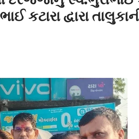
ભાઈ કટારા દ્વારા તાલુક