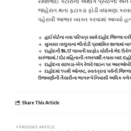
રમેશભાઈ કટારાના અથાગ પ્રયત્નો અને ર
જાહેરાત થતા ફટાકડા ફોડી વધામણા કરવા
પહેરાવી આભાર વ્યક્ત કરવામાં આવ્યો હત
હાઈકોર્ટના નવા પરિપત્ર સામે દાહોદ જિલ્લા વક
સુખસર તાલુકાના ભીતોડી પ્રાથમિક શાળામાં બ
દાહોદની ₹14.17 લાખની ઘરફોડ ચોરીનો ભેદ ઉક
સકંજામાં.! દોઢ મહિનાની તલસ્પર્શી તપાસ બાદ દાહો
દાહોદના રાછરડા–ખેંગ રેલવે લાઇન પર આરઓબીની ત
દાહોદમાં ૧૫મી ઓગષ્ટ, સ્વતંત્રતા પર્વની જિલ્લ
ઉજવણીની તૈયારીના ભાગરૂપે નિવાસી અધિક કલેકટ
Share This Article
PREVIOUS ARTICLE