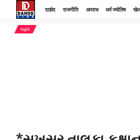
दाहोद
राजनीति
अपराध
धर्म ज्योतिष
खे
દાહોદ
*સુખસર તાલુકા કક્ષાના