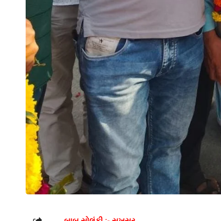
બાબુ સોલંકી :- સુખસર