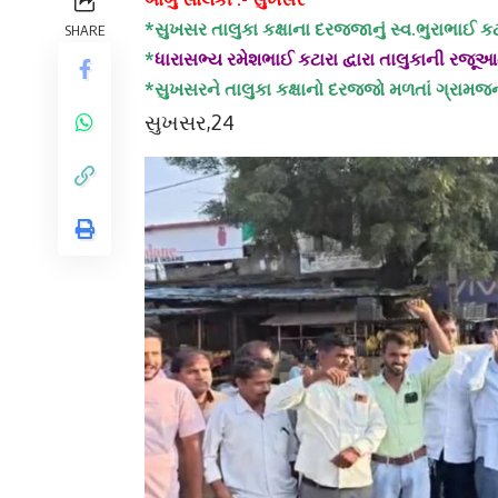
*સુખસર તાલુકા કક્ષાના દરજ્જાનું સ્વ.ભુરાભાઈ કટા
SHARE
*
ધારાસભ્ય રમેશભાઈ કટારા દ્વારા તાલુકાની રજૂઆ
*સુખસરને તાલુકા કક્ષાનો દરજ્જો મળતાં ગ્રા
સુખસર,24