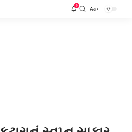
9
Aa
Font
Resizer
ટારાનું સ્વપ્ન સાકાર