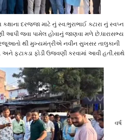
્ષાના દરજ્જા માટે નું સ્વ.ભુરાભાઈ કટારા નું સ્વપ્ન
ગણી આપી જવા પામેલ હોવાનું જાણવા મળે છે.ધારાસભ્ય
રજૂઆતો થી મુખ્યમંત્રીએ નવીન સુખસર તાલુકાની
છે. અને ફટાકડા ફોડી ઉજવણી કરવામાં આવી હતી.સાથે
વર્ષ