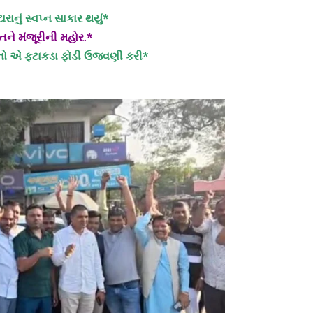
રાનું સ્વપ્ન સાકાર થયું*
તને મંજૂરીની મહોર.*
મજનો એ ફટાકડા ફોડી ઉજવણી કરી*