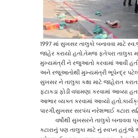
1997 માં સુખસર તાલુકો બનાવવા માટે સ્વ.
જાહેર કરાયો હતો.તેમજ ફતેપરા તાલુકા મા
મુખ્યમંત્રી ને રજુઆતો કરવામાં આવી હત
અને રજૂઆતોથી મુખ્યમંત્રી ભૂપેન્દ્ર પટેલ
સુખસર ને તાલુકા કક્ષા માટે જાહેરાત કર
ફટાકડા ફોડી વધામણા કરવામાં આવ્યા હતા
આભાર વ્યક્ત કરવામાં આવ્યો હતો.કાર્યક્
પારગી,સુખસર સરપંચ નરેશભાઈ કટારા સહિત
વર્ષોથી સુખસરને તાલુકો બનાવવા પ્રજા
કટારાનું પણ તાલુકા માટે નું સ્વપ્ન હતું.જ