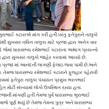
ભુરાભાઈ કટારાએ માંગ કરી હતી.પરંતુ ફતેપુરાને તાલુકો
ંથી સુખસર નવિન તાલુકા માટે પ્રજા દ્વારા અનેક વાર
ી. જેમાં ધારાસભ્ય રમેશભાઈ કટારાના અથાગ પ્રયત્નો
 દ્વારા સુખસર તાલુકો જાહેર કરવામાં આવ્યો છે.
ાતા પ્રજા માં આનંદની લાગણી ફેલાઇ જવા પામી છે.અને
. તેમજ ધારાસભ્ય રમેશભાઈ કટારાને ફૂલહાર પહેરાવી
રમમાં ફતેપુરા તાલુકા પંચાયત પ્રમુખ ભરતભાઈ
 મોટી સંખ્યામાં લોકો ઉપસ્થિત રહ્યા હતા.
ની માંગણી હતી તેમજ પુર્વ ધારાસભ્ય ભુરાભાઈ
ે આજે પૂર્ણ થયું છે તેમજ તેમના પુત્ર અને ધારાસભ્ય