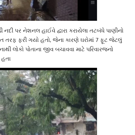
 નદી પર નેશનલ હાઈવે દ્વારા કરાયેલા તટબંધે પાણીનો
 તરફ ફરી ગયો હતો, જેના કારણે ઘરોમાં 7 ફૂટ જેટલું
ટનાથી લોકો પોતાના જીવ બચાવવા માટે પરિવારજનો
 હતા