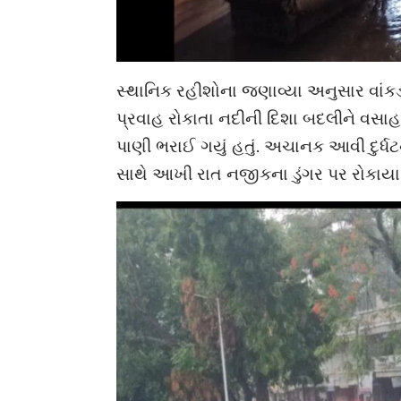
સ્થાનિક રહીશોના જણાવ્યા અનુસાર વાંકડી
પ્રવાહ રોકાતા નદીની દિશા બદલીને વસાહત
પાણી ભરાઈ ગયું હતું. અચાનક આવી દુર્ધ
સાથે આખી રાત નજીકના ડુંગર પર રોકાયા