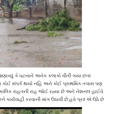
ણાવ્યું કે ઘટનાને અનેક કલાકો વીતી ગયા છતાં
નો કોઈ સંપર્ક થયો નહિ અને કોઈ પ્રાથમિક તપાસ પણ
્કાલિક રાહતની રાહ જોઈ રહ્યા છે અને નેશનલ હાઈવે
ે કાર્યવાહી કરવાની માંગ ઉઠાવી છે.હવે પ્રશ્ન એ ઉઠે છે