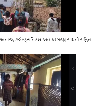
 અનાજ, ઇલેક્ટ્રોનિક્સ અને ઘરગથ્થું સાધનો સહિત