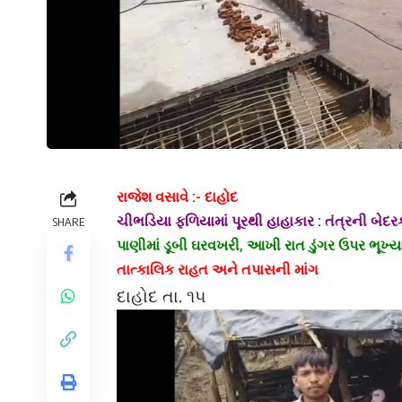
રાજેશ વસાવે :- દાહોદ
ચીભડિયા ફળિયામાં પૂરથી હાહાકાર : તંત્રની બેદર
SHARE
પાણીમાં ડૂબી ઘરવખરી,
આખી રાત ડુંગર ઉપર ભૂખ્ય
તાત્કાલિક રાહત અને તપાસની માંગ
દાહોદ તા. ૧૫