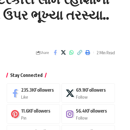
 ઉપર ભૂખ્યા તરસ્યા..
2 Min Read
Share
Stay Connected
235.3K
Followers
69.1K
Followers
Like
Follow
11.6K
Followers
56.4K
Followers
Pin
Follow