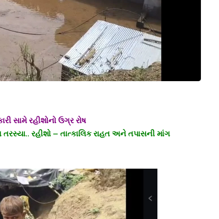
કારી સામે રહીશોનો ઉગ્ર રોષ
ા તરસ્યા.. રહીશો – તાત્કાલિક રાહત અને તપાસની માંગ