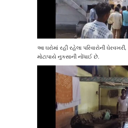
આ ઘરોમાં રહી રહેલા પરિવારોની ઘેરવખરી,
મોટાપાયે નુકસાની નોંધાઈ છે.