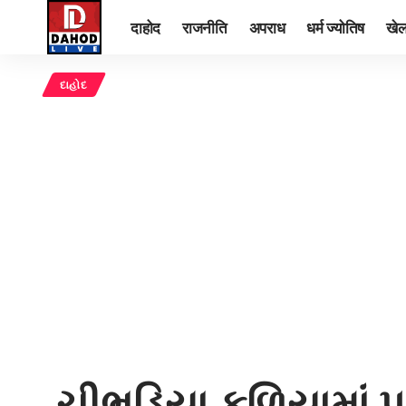
दाहोद
राजनीति
अपराध
धर्म ज्योतिष
खे
દાહોદ
ચીભડિયા ફળિયામાં પૂર