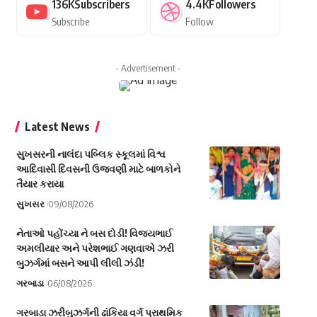
136K
Subscribers
4.4K
Followers
Subscribe
Follow
- Advertisement -
Latest News
સુખસરની નાલંદા પબ્લિક સ્કૂલમાં વિશ્વ
આદિવાસી દિવસની ઉજવણી માટે બાળકોને
તૈયાર કરાયા
સુખસર
09/08/2026
નેતાઓ પહોંચ્યા ને બસ દોડી! વિજયભાઈ
અમલીયાર અને પરેશભાઈ ગણવાએ ઝરી
બુઝર્ગમાં બસને આપી લીલી ઝંડી!
ગરબાડા
06/08/2026
ગરબાડા ઝરીબુઝર્ગની ઢાંકિયા વર્ગ પ્રાથમિક