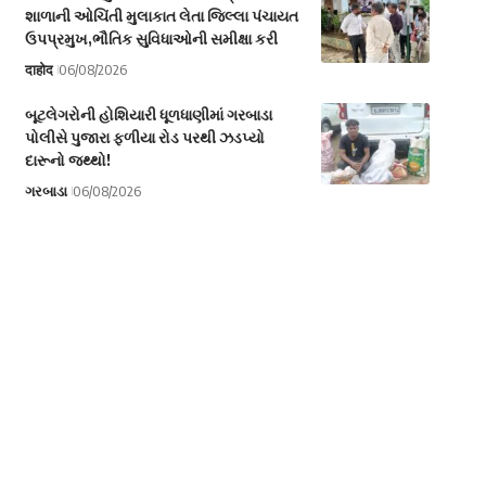
શાળાની ઓચિંતી મુલાકાત લેતા જિલ્લા પંચાયત
ઉપપ્રમુખ,ભૌતિક સુવિધાઓની સમીક્ષા કરી
दाहोद
06/08/2026
બૂટલેગરોની હોશિયારી ધૂળધાણીમાં ગરબાડા
પોલીસે પુજારા ફળીયા રોડ પરથી ઝડપ્યો
દારૂનો જથ્થો!
ગરબાડા
06/08/2026