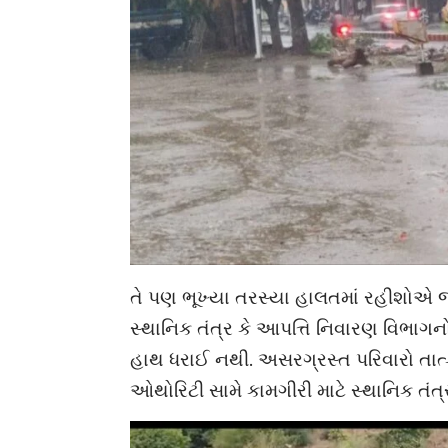
તે પણ ભૂખ્યા તરસ્યા હાલતમાં રહીશોએ જ
સ્થાનિક તંત્ર કે આપત્તિ નિવારણ વિભાગ
હાથ ધરાઈ નથી. અસરગ્રસ્ત પરિવારો તાત
ઓથોરિટી સામે કામગીરી માટે સ્થાનિક તંત્રન