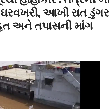
ી ઘરવખરી, આખી રાત ડુંગર
ાહત અને તપાસની માંગ