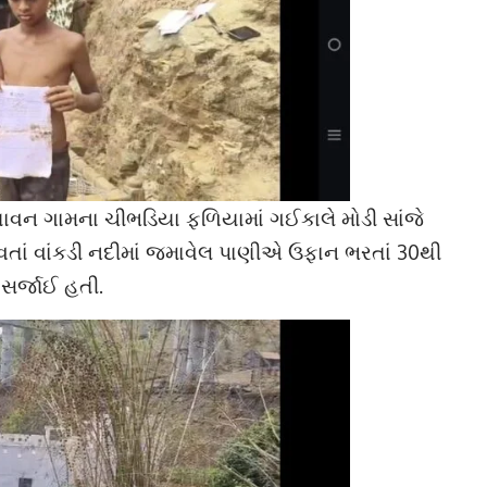
યાવન ગામના ચીભડિયા ફળિયામાં ગઈકાલે મોડી સાંજે
ાં વાંકડી નદીમાં જમાવેલ પાણીએ ઉફાન ભરતાં 30થી
ી સર્જાઈ હતી.