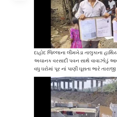
દાહોદ જિલ્લાના લીમખેડા તાલુકાના હાથિ
અચાનક વરસાદી પવન સાથે વાવાઝોડું આવત
વધુ ઘરોમાં પૂર નાં પાણી ઘૂસતા ભારે તારાજ