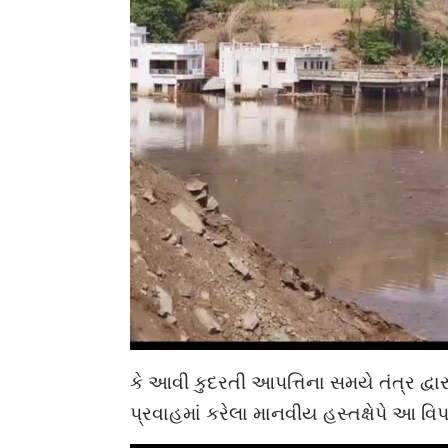
કે આવી કુદરતી આપત્તિના સમયે તંત્ર દ્વ
પ્રવાહમાં કરેલા માનવીય હસ્તક્ષેપે આ વિપત