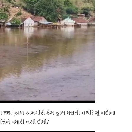
ારા तत્કાળ કામગીરી કેમ હાથ ધરાતી નથી? શું નદીના
્તિને વધારી નથી દીધી?