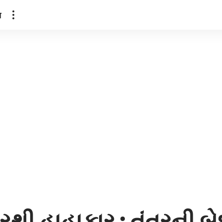
ल
થી હાહાકાર : તંત્રની બ