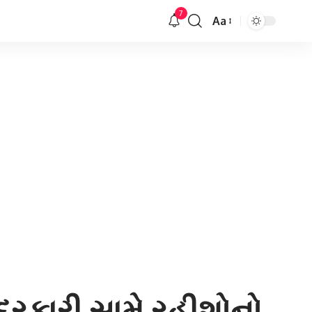
7
Aa
Font
Resizer
ેદરકારી સામે રહીશોનો