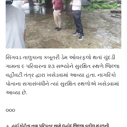
સિંગવડ તાલુકાના કબૂતરી ડેમ ઓવરફ્લો થતાં ચુંદડી
ગામના ૯ પરિવારના ૨૩ સભ્યોને સુરક્ષિત સ્થળે જિલ્લા
વહીવટી તંત્ર દ્વારા ખસેડવામાં આવ્યા હતા. નાગરિકો
પોતાના સગાસંબંધીને ત્યાં સુરક્ષિત સ્થળોએ ખસેડવામાં
આવ્યા છે.
૦૦૦
હાઈકોર્ટના નવા પરિપત્ર સામે દાહોદ જિલ્લા વકીલ મંડળની