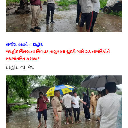
રાજેશ વસાવે :- દાહોદ
*દાહોદ જિલ્લાના સિંગવડ તાલુકાના ચુંદડી ગામે ૨૩ નાગરિકોને
સ્થળાંતરિત કરાયા*
દાહોદ તા. ૨૬