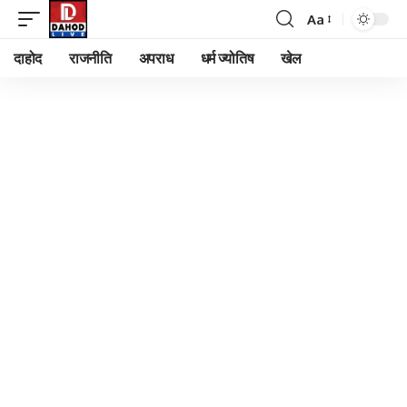
Aa
Font
Resizer
दाहोद
राजनीति
अपराध
धर्म ज्योतिष
खेल