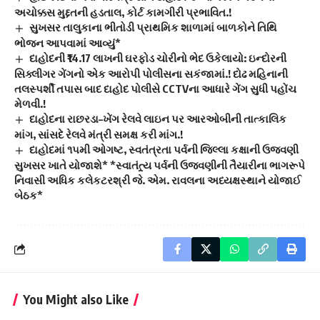
અચોક્કસ મુદ્દતની હડતાલ, કોર્ટ કામગીરી પ્રભાવિત.!
સુખસર તાલુકાના ભીતોડી પ્રાથમિક શાળામાં બાળકોને તિથિ
ભોજન આપવામાં આવ્યું*
દાહોદની ₹14.17 લાખની ઘરફોડ ચોરીનો ભેદ ઉકેલાયો: ઇન્દોરની
સિક્લીગર ગેંગનો એક આરોપી પોલીસના સકંજામાં.! દોઢ મહિનાની
તલસ્પર્શી તપાસ બાદ દાહોદ પોલીસે CCTVના આધારે ગેંગ સુધી પહોંચ
મેળવી.!
દાહોદના રાછરડા–ખેંગ રેલવે લાઇન પર આરઓબીની તાત્કાલિક
માંગ, સાંસદે રેલવે મંત્રી સમક્ષ કરી માંગ.!
દાહોદમાં ૧૫મી ઓગષ્ટ, સ્વતંત્રતા પર્વની જિલ્લા કક્ષાની ઉજવણી
સુખસર ખાતે યોજાશે* *સ્વાતંત્ર્ય પર્વની ઉજવણીની તૈયારીના ભાગરૂપે
નિવાસી અધિક કલેકટરશ્રી જે. એમ. રાવલના અધ્યક્ષસ્થાને યોજાઈ
બેઠક*
You Might also Like