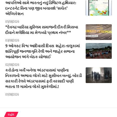
આપત્તિઓ સામે ભારતનું નવું ડિજિટલ હથિયાર:
ઇન્ટરનેટ વિના પણ જીવ બચાવશે ‘સચેત’
એપ્લિકેશન
05/08/2026
*દેવગઢ બારિયા મુસ્લિમ સમાજની દીકરી મિસબા
દીવાને મલેશિયા મા મેળવ્યો પ્રથમ નંબર**
03/08/2026
9 ઓગસ્ટ વિશ્વ આદિવાસી દિવસ શહેરા તાલુકામાં
શાંતિપૂર્ણ જનજાગૃતિ રેલી અને જાહેર સભાના
આયોજન અંગે બેઠક યોજાઈ
02/08/2026
કરોડોના ખર્ચે બનેલા અંડરપાસમાં પાણીના
નિકાલનો અભાવ: લોકો માટે મુસીબત બન્યું. બોરડી
સરકારી રેલવે અંડરપાસમાં ફરી વરસાદી પાણી
ભરાતા 11 ગામોના લોકો મુશ્કેલીમાં.!
01/08/2026
દાહોદ