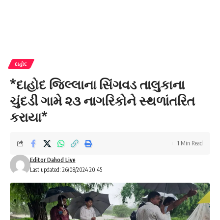
દાહોદ
*દાહોદ જિલ્લાના સિંગવડ તાલુકાના
ચુંદડી ગામે ૨૩ નાગરિકોને સ્થળાંતરિત
કરાયા*
1 Min Read
Editor Dahod Live
Last updated: 26/08/2024 20:45