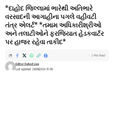
*દાહોદ જિલ્લામાં ભારેથી અતિભારે
વરસાદની આગાહીના પગલે વહીવટી
તંત્ર એલર્ટ* *તમામ અધિકારીશ્રીઓ
અને તલાટીઓને ફરજિયાત હેડકવાર્ટર
પર હાજર રહેવા તાકીદ*
2 Min Read
Editor Dahod Live
Last updated: 26/08/2024 19:08