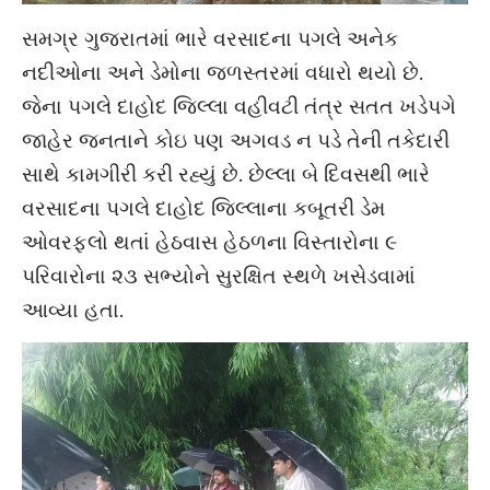
સમગ્ર ગુજરાતમાં ભારે વરસાદના પગલે અનેક
નદીઓના અને ડેમોના જળસ્તરમાં વધારો થયો છે.
જેના પગલે દાહોદ જિલ્લા વહીવટી તંત્ર સતત ખડેપગે
જાહેર જનતાને કોઇ પણ અગવડ ન પડે તેની તકેદારી
સાથે કામગીરી કરી રહ્યું છે. છેલ્લા બે દિવસથી ભારે
વરસાદના પગલે દાહોદ જિલ્લાના કબૂતરી ડેમ
ઓવરફ્લો થતાં હેઠવાસ હેઠળના વિસ્તારોના ૯
પરિવારોના ૨૩ સભ્યોને સુરક્ષિત સ્થળે ખસેડવામાં
આવ્યા હતા.