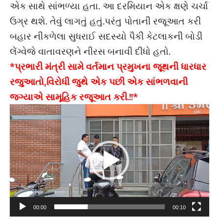
એક સાથે સાંભળ્યા હતા. આ દરમિયાન એક ક્ષણે ચર્ચા
ઉગ્ર થશે. તેવું લાગતું હતું.પરંતુ પોતાની રજૂઆત કરી
બહાર નીકળેલા સુધરાઈ સદસ્યો પૈકી કેટલાકની બોડી
લેંગ્વેજે વાતાવરણને નીરસ બનાવી દીધો હતો.
*પ્રભારી મંત્રી સામે વર્તમાન પ્રમુખના જૂથની ધારધાર
રજુઆતો,વિરોધી જુથે એક પછી એક સાંભળવાની
જગ્યાએ સામૂહિક રજૂઆત કરી.!!*
Video
Player
00:00
00:10