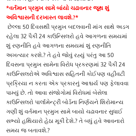
*વર્તમાન પ્રમુખ સામે બાંયો ચઢાવનાર જૂથ શું
અવિશ્વાસની દરખાસ્ત લાવશે.?*
છેલ્લા 50 દિવસથી પ્રમુખ બદલવાની માંગ સાથે અડગ
રહેલા 32 પૈકી 24 કાઉન્સિલરો હવે આગળના સમયમાં
શું રણનીતિ હવે આગળના સમયમાં શું રણનીતિ
અખત્યાર કરશે.? તે હવે જોવું રહ્યું પરંતુ આ 50
દિવસના પ્રમુખ સામેના વિરોધ પ્રકરણમાં 32 પૈકી 24
કાઉન્સિલરોએ અવિશ્વાસ સહિતની કોઈપણ વહીવટી
પ્રક્રિયા ન કરતા એક પ્રકારનું આશ્ચર્ય પણ ફેલાવવા
પામ્યું છે. તો આવા સંજોગોમાં વિરોધમાં બેસેલા
કાઉન્સિલરો પાર્લામેન્ટ્રી બોર્ડના નિર્ણયને શિરોમાન્ય
ગણી શું વર્તમાન પ્રમુખ સામે બાયો ચઢાવનાર સુધાઈ
સભ્યો હથિયારો હેઠા મૂકી દેશે.? તે બધું હવે આવનારો
સમય જ બતાવશે.?