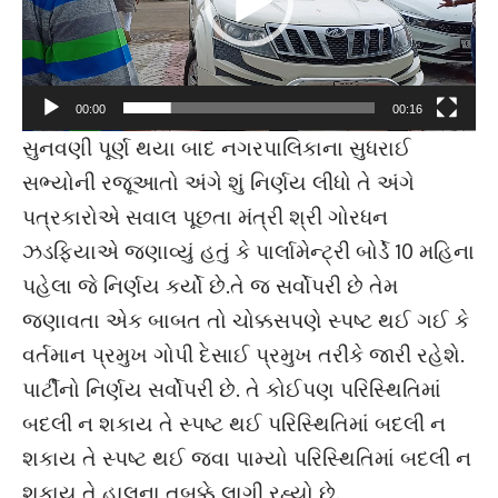
00:00
00:16
સુનવણી પૂર્ણ થયા બાદ નગરપાલિકાના સુધરાઈ
સભ્યોની રજૂઆતો અંગે શું નિર્ણય લીધો તે અંગે
પત્રકારોએ સવાલ પૂછતા મંત્રી શ્રી ગોરધન
ઝડફિયાએ જણાવ્યું હતું કે પાર્લામેન્ટ્રી બોર્ડે 10 મહિના
પહેલા જે નિર્ણય કર્યો છે.તે જ સર્વોપરી છે તેમ
જણાવતા એક બાબત તો ચોક્કસપણે સ્પષ્ટ થઈ ગઈ કે
વર્તમાન પ્રમુખ ગોપી દેસાઈ પ્રમુખ તરીકે જારી રહેશે.
પાર્ટીનો નિર્ણય સર્વોપરી છે. તે કોઈપણ પરિસ્થિતિમાં
બદલી ન શકાય તે સ્પષ્ટ થઈ પરિસ્થિતિમાં બદલી ન
શકાય તે સ્પષ્ટ થઈ જવા પામ્યો પરિસ્થિતિમાં બદલી ન
શકાય તે હાલના તબક્કે લાગી રહ્યો છે.