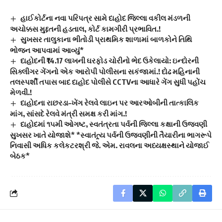
હાઈકોર્ટના નવા પરિપત્ર સામે દાહોદ જિલ્લા વકીલ મંડળની
અચોક્કસ મુદ્દતની હડતાલ, કોર્ટ કામગીરી પ્રભાવિત.!
સુખસર તાલુકાના ભીતોડી પ્રાથમિક શાળામાં બાળકોને તિથિ
ભોજન આપવામાં આવ્યું*
દાહોદની ₹14.17 લાખની ઘરફોડ ચોરીનો ભેદ ઉકેલાયો: ઇન્દોરની
સિક્લીગર ગેંગનો એક આરોપી પોલીસના સકંજામાં.! દોઢ મહિનાની
તલસ્પર્શી તપાસ બાદ દાહોદ પોલીસે CCTVના આધારે ગેંગ સુધી પહોંચ
મેળવી.!
દાહોદના રાછરડા–ખેંગ રેલવે લાઇન પર આરઓબીની તાત્કાલિક
માંગ, સાંસદે રેલવે મંત્રી સમક્ષ કરી માંગ.!
દાહોદમાં ૧૫મી ઓગષ્ટ, સ્વતંત્રતા પર્વની જિલ્લા કક્ષાની ઉજવણી
સુખસર ખાતે યોજાશે* *સ્વાતંત્ર્ય પર્વની ઉજવણીની તૈયારીના ભાગરૂપે
નિવાસી અધિક કલેકટરશ્રી જે. એમ. રાવલના અધ્યક્ષસ્થાને યોજાઈ
બેઠક*