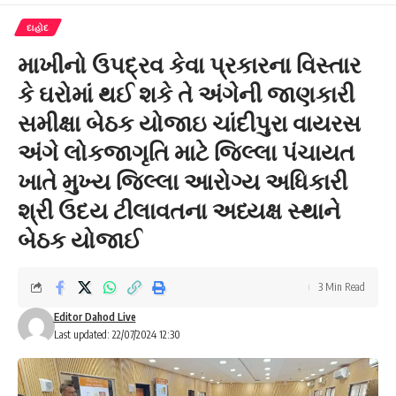
દાહોદ
માખીનો ઉપદ્રવ કેવા પ્રકારના વિસ્તાર
કે ઘરોમાં થઈ શકે તે અંગેની જાણકારી
સમીક્ષા બેઠક યોજાઇ ચાંદીપુરા વાયરસ
અંગે લોકજાગૃતિ માટે જિલ્લા પંચાયત
ખાતે મુખ્ય જિલ્લા આરોગ્ય અધિકારી
શ્રી ઉદય ટીલાવતના અધ્યક્ષ સ્થાને
બેઠક યોજાઈ
3 Min Read
Editor Dahod Live
Last updated: 22/07/2024 12:30