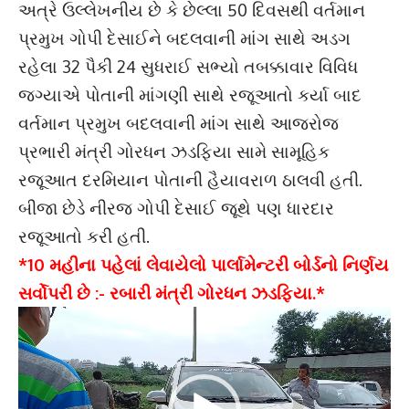
અત્રે ઉલ્લેખનીય છે કે છેલ્લા 50 દિવસથી વર્તમાન
પ્રમુખ ગોપી દેસાઈને બદલવાની માંગ સાથે અડગ
રહેલા 32 પૈકી 24 સુધરાઈ સભ્યો તબક્કાવાર વિવિધ
જગ્યાએ પોતાની માંગણી સાથે રજૂઆતો કર્યા બાદ
વર્તમાન પ્રમુખ બદલવાની માંગ સાથે આજરોજ
પ્રભારી મંત્રી ગોરધન ઝડફિયા સામે સામૂહિક
રજૂઆત દરમિયાન પોતાની હૈયાવરાળ ઠાલવી હતી.
બીજા છેડે નીરજ ગોપી દેસાઈ જૂથે પણ ધારદાર
રજૂઆતો કરી હતી.
*10 મહીના પહેલાં લેવાયેલો પાર્લામેન્ટરી બોર્ડનો નિર્ણય
સર્વોપરી છે :- રબારી મંત્રી ગોરધન ઝડફિયા.*
Video
Player