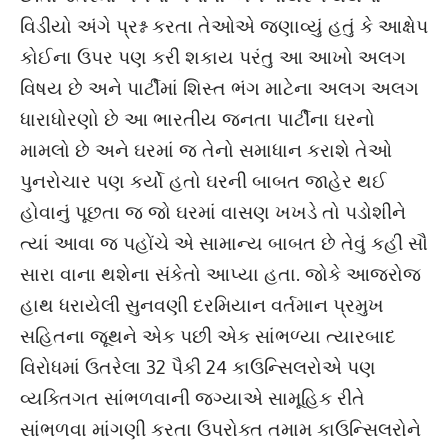
વિડીયો અંગે પ્રશ્ન કરતા તેઓએ જણાવ્યું હતું કે આક્ષેપ
કોઈના ઉપર પણ કરી શકાય પરંતુ આ આખો અલગ
વિષય છે અને પાર્ટીમાં શિસ્ત ભંગ માટેના અલગ અલગ
ધારાધોરણો છે આ ભારતીય જનતા પાર્ટીના ઘરનો
મામલો છે અને ઘરમાં જ તેનો સમાધાન કરાશે તેઓ
પુનરોચાર પણ કર્યો હતો ઘરની બાબત જાહેર થઈ
હોવાનું પૂછતા જ જો ઘરમાં વાસણ ખખડે તો પડોશીને
ત્યાં આવા જ પહોંચે એ સામાન્ય બાબત છે તેવું કહી સૌ
સારા વાના થશેના સંકેતો આપ્યા હતા. જોકે આજરોજ
હાથ ધરાયેલી સુનવણી દરમિયાન વર્તમાન પ્રમુખ
સહિતના જૂથને એક પછી એક સાંભળ્યા ત્યારબાદ
વિરોધમાં ઉતરેલા 32 પૈકી 24 કાઉન્સિલરોએ પણ
વ્યક્તિગત સાંભળવાની જગ્યાએ સામૂહિક રીતે
સાંભળવા માંગણી કરતા ઉપરોક્ત તમામ કાઉન્સિલરોને