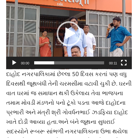
Video
Player
00:00
00:11
દાહોદ નગરપાલિકામાં છેલ્લા 50 દિવસ કરતાં પણ વધુ
દિવસથી જૂથબંધી તેની ચરમસીમા વટાવી ચુકી છે. ઘરની
વાત ઘરમાં જ સમાધાન થકી ઉકેલાય તેવા ભાજપના
તમામ મોવડી મંડળનો પનો ટૂંકો પડતા આજે દાહોદના
પ્રભારી અને મંત્રી શ્રી ગોવર્ધનભાઈ ઝડફિયા દાહોદ
ખાતે દોડી આવ્યા હતા.અને બંને જૂથના સુધરાઈ
સદસ્યોને રૂબરૂ સાંભળી નગરપાલિકાના ઉભા થયેલા