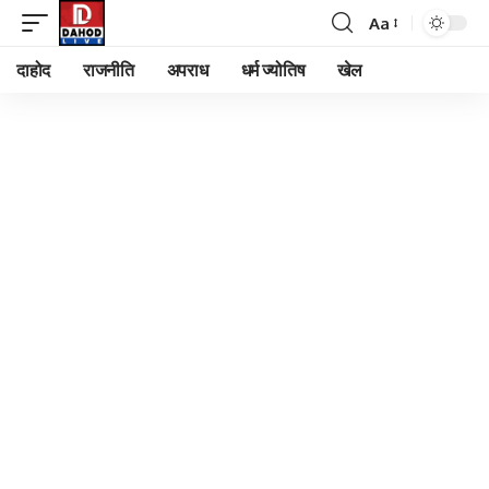
Aa
Font
Resizer
दाहोद
राजनीति
अपराध
धर्म ज्योतिष
खेल