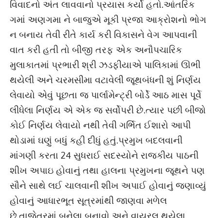
વિવાદનો અંત લાવવાનો પ્રયાસ કર્યો હતો.આંતરિક
ગમાં અણગમા ને બાજુએ મૂકી પ્રજા આક્રોશનો ભોગ
ન બનાય તેવી રીતે કાર્ય કરી વિકાસને વેગ આપવાની
વાત કરી હતી તો બીજી તરફ એક અનૌપચારિક
મુલાકાતમાં પ્રભારી શ્રી ઝડફીયાએ પાલિકામાં ઊભી
થયેલી અને ચરમસીમા વટાવેલી જૂથબંધની શું નિર્ણય
લેવાયો એવું પૂછતા જ પાર્લામેન્ટ્રી બોર્ડે આઠ માસ પૂર્વે
લીધેલા નિર્ણય એ એક જ સર્વોપરી છે.ત્યાર પછી બીજો
કોઈ નિર્ણય લેવાયો નથી તેવી ગર્ભિત ઈશારો આપી
થોડામાં ઘણું બધું કહી દીધું હતું.પ્રમુખ બદલવાની
માંગણી કરતા 24 સુધરાઈ સદસ્યોને રાજકીય પાઠની
શીખ અપાઇ હોવાનું તથા હાલના પ્રમુખના જૂથને પણ
સૌને સાથે લઈ ચાલવાની શીખ અપાઈ હોવાનું જણાવ્યું
હોવાનું આધારભૂત સૂત્રમાંથી જાણવા મળેલ
છે.તાજેતરમાં બનેલા બનાવો અને વાયરલ થયેલા