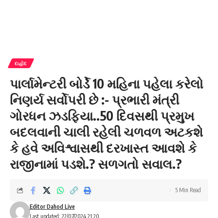
દાહોદ
પાર્લામેન્ટરી બોર્ડે 10 મહિના પહેલા કરેલો
નિણર્ય સર્વોપરી છે :- પ્રભારી મંત્રી
ગોરધન ઝડફિયા..50 દિવસથી પ્રમુખ
બદલવાની ચાલી રહેલી ચળવળ અટકશે
કે હવે અવિશ્વાસથી દરખાસ્ત આવશે કે
રાજીનામાં પડશે.? સળગતો સવાલ.?
5 Min Read
Editor Dahod Live
Last updated: 22/07/2024 21:20