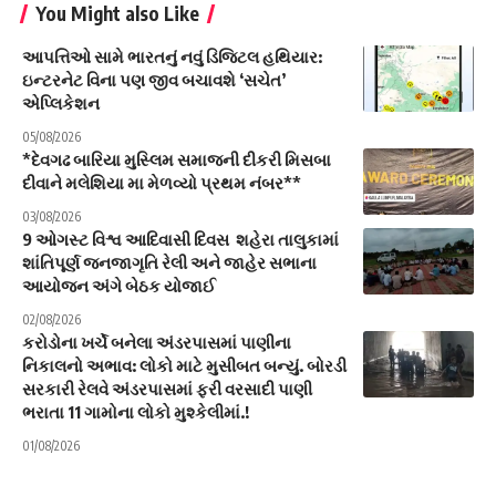
You Might also Like
આપત્તિઓ સામે ભારતનું નવું ડિજિટલ હથિયાર:
ઇન્ટરનેટ વિના પણ જીવ બચાવશે ‘સચેત’
એપ્લિકેશન
05/08/2026
*દેવગઢ બારિયા મુસ્લિમ સમાજની દીકરી મિસબા
દીવાને મલેશિયા મા મેળવ્યો પ્રથમ નંબર**
03/08/2026
9 ઓગસ્ટ વિશ્વ આદિવાસી દિવસ શહેરા તાલુકામાં
શાંતિપૂર્ણ જનજાગૃતિ રેલી અને જાહેર સભાના
આયોજન અંગે બેઠક યોજાઈ
02/08/2026
કરોડોના ખર્ચે બનેલા અંડરપાસમાં પાણીના
નિકાલનો અભાવ: લોકો માટે મુસીબત બન્યું. બોરડી
સરકારી રેલવે અંડરપાસમાં ફરી વરસાદી પાણી
ભરાતા 11 ગામોના લોકો મુશ્કેલીમાં.!
01/08/2026