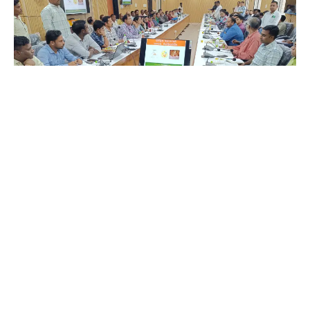
રાજેશ વસાવે :- દાહોદ
માખીનો ઉપદ્રવ કેવા પ્રકારના વિસ્તાર કે ઘરોમાં થઈ શકે તે અંગેની
જાણકારી સમીક્ષા બેઠક યોજાઇ
ચાંદીપુરા વાયરસ અંગે લોકજાગૃતિ માટે જિલ્લા પંચાયત ખાતે મુખ્ય
જિલ્લા આરોગ્ય અધિકારી શ્રી ઉદય ટીલાવતના અધ્યક્ષ સ્થાને બેઠક
યોજાઈ