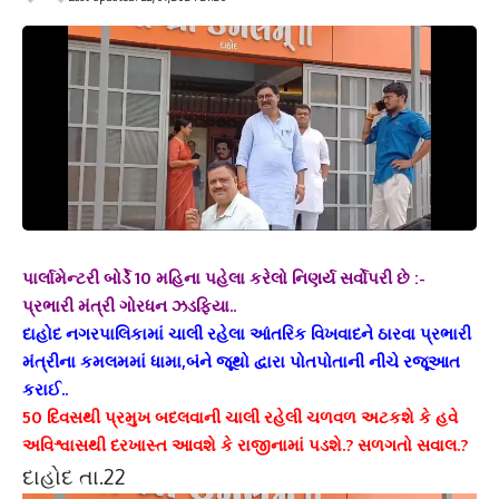
પાર્લામેન્ટરી બોર્ડે 10 મહિના પહેલા કરેલો નિણર્ય સર્વોપરી છે :-
પ્રભારી મંત્રી ગોરધન ઝડફિયા..
દાહોદ નગરપાલિકામાં ચાલી રહેલા આંતરિક વિખવાદને ઠારવા પ્રભારી
મંત્રીના કમલમમાં ધામા,બંને જૂથો દ્વારા પોતપોતાની નીચે રજૂઆત
કરાઈ..
50 દિવસથી પ્રમુખ બદલવાની ચાલી રહેલી ચળવળ અટકશે કે હવે
અવિશ્વાસથી દરખાસ્ત આવશે કે રાજીનામાં પડશે.? સળગતો સવાલ.?
દાહોદ તા.22