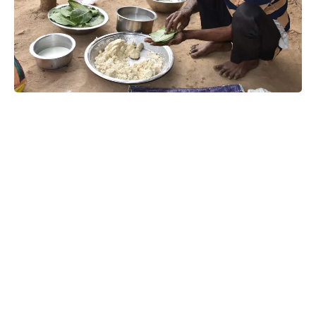
વસાવે રાજેશ :- દાહોદ
પરંપરાગત રેસિપી થકી દાલ પાનિયા બનાવતા મેનપુરના
દિનેશભાઇ રાઠોડ
આધુનિકતા સાથે આજની પેઢીએ આદિવાસી મૂળ
સંસ્કૃતિને જાળવવી પડશે