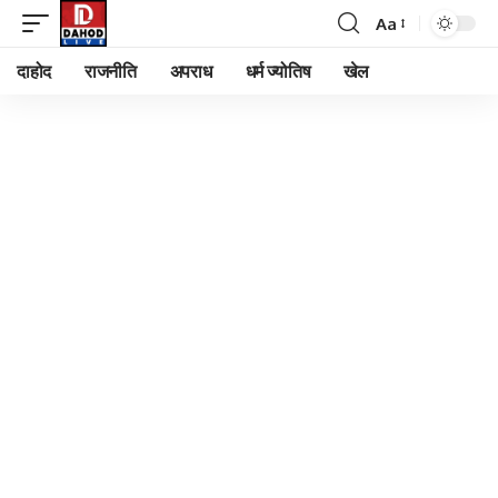
Aa
Font
Resizer
दाहोद
राजनीति
अपराध
धर्म ज्योतिष
खेल