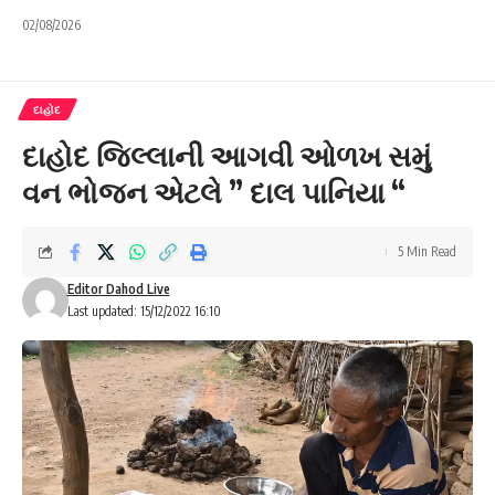
02/08/2026
દાહોદ
દાહોદ જિલ્લાની આગવી ઓળખ સમું
વન ભોજન એટલે ” દાલ પાનિયા “
5 Min Read
Editor Dahod Live
Last updated: 15/12/2022 16:10