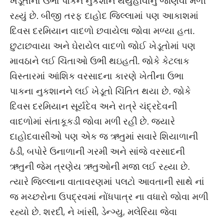
ખેડૂતોના ઉભા પાકને નુકશાન થયુંહોવાનું જાણવા મળી
રહ્યું છે. બીજી તરફ દાહોદ જિલ્લામાં પણ આકાશમાં
દિવસ દરમિયાન વાદળો છવાયેલા જોવા મળ્યા હતા.
છુટાછવાયા અને ઘેરાયેલ વાદળો જોઈ ખેડૂતોમાં પણ
માવઠાને લઈ ચિંતાઓ ઉભી થઇહતી. જોકે કેટલાક
વિસ્તારમાં આંશિક વરસાદના કારણે ખેતીના ઉભા
પાકના નુકશાનને લઈ ખેડૂતો ચિંતિત થયા છે. જોકે
દિવસ દરમિયાન સૂર્યદેવ અને રાત્રે ચંદ્રદેવની
વાદળોમાં સંતાકૂકડી જોવા મળી રહી છે. જ્યારે
દાહોદવાસીઓ પણ એક જ ઋતુમાં સવારે શિયાળાની
ઠંડી, બપોરે ઉનાળાની ગરમી અને સાંજે વરસાદની
ઋતુની જેમ ત્રણેય ઋતુઓની મજા લઈ રહ્યા છે.
ત્યારે જિલ્લાના વાતાવરણમાં પલટો આવતાની સાથે નાં
જ મચ્છરોના ઉપદ્રવમાં નોંધપાત્ર ના વધારો જોવા મળી
રહ્યો છે. શરદી, ને ખાંસી, ડેન્ગ્યુ, મલેરિયા જેવા