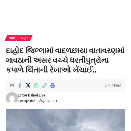
दाहोद
દાહોદ
દાહોદ જિલ્લામાં વાદળછાયા વાતાવરણમાં
માવઠાની અસર વચ્ચે ધરતીપુત્રોના
કપાળે ચિંતાની રેખાઓ ખેંચાઈ..
2 Min Read
Editor Dahod Live
Last updated: 15/12/2022 16:35