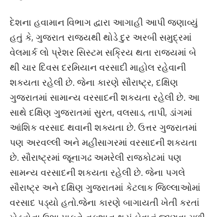
દેશના હવામાન વિભાગ દ્વારા આગાહી આપી જણાવ્યું
હતું કે, ગુજરાત રાજ્યથી થોડે દુર અરબી સમુદ્રમાં
વેલમાર્ક લો પ્રેશર સિસ્ટમ સક્રિય થતા રાજ્યમાં બે
થી ચાર દિવસ દરમિયાન વરસાદી માહોલ રહેવાની
શકયતા રહેલી છે. જેના કારણે સૌરાષ્ટ્ર, દક્ષિણ
ગુજરાતમાં સામાન્ય વરસાદની શકયતા રહેલી છે. આ
સાથે દક્ષિણ ગુજરાતમાં સુરત, વલસાડ, તાપી, ડાંગમાં
આંશિક વરસાદ થવાની શક્યતા છે. ઉત્તર ગુજરાતમાં
પણ અરવલ્લી અને મહીસાગરમાં વરસાદની શકયતા
છે. સૌરાષ્ટ્રમાં જૂનાગઢ અમરેલી રાજકોટમાં પણ
સામન્ય વરસાદની શકયતા રહેલી છે. જેના પગલે
સૌરાષ્ટ્ર અને દક્ષિણ ગુજરાતમાં કેટલાક જિલ્લાઓમાં
વરસાદ પડ્યો હતો.જેના કારણે બાગાયતી ખેતી કરતાં