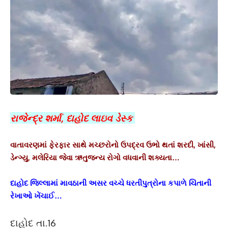
રાજેન્દ્ર શર્મા, દાહોદ લાઇવ ડેસ્ક
વાતાવરણમાં ફેરફાર સાથે મચ્છરોનો ઉપદ્રવ ઉભો થતાં શરદી, ખાંસી,
ડેન્ગ્યુ, મલેરિયા જેવા ઋતુજન્ય રોગો વધવાની શક્યતા…
દાહોદ જિલ્લામાં માવઠાની અસર વચ્ચે ધરતીપુત્રોના કપાળે ચિંતાની
રેખાઓ ખેંચાઈ…
દાહોદ તા.16