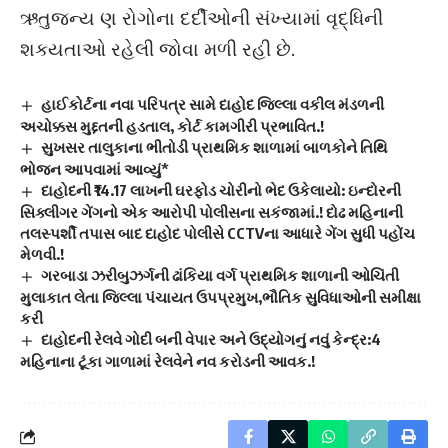
ઋતુજન્ય ણ રોગોના દર્દીઓની સંખ્યામાં વૃદ્ધિની
શકયતાઓ રહેલી જોવા મળી રહી છે.
હાઈકોર્ટના નવા પરિપત્ર સામે દાહોદ જિલ્લા વકીલ મંડળની
અચોક્કસ મુદ્દતની હડતાલ, કોર્ટ કામગીરી પ્રભાવિત.!
સુખસર તાલુકાના ભીતોડી પ્રાથમિક શાળામાં બાળકોને તિથિ
ભોજન આપવામાં આવ્યું*
દાહોદની ₹14.17 લાખની ઘરફોડ ચોરીનો ભેદ ઉકેલાયો: ઇન્દોરની
સિક્લીગર ગેંગનો એક આરોપી પોલીસના સકંજામાં.! દોઢ મહિનાની
તલસ્પર્શી તપાસ બાદ દાહોદ પોલીસે CCTVના આધારે ગેંગ સુધી પહોંચ
મેળવી.!
ગરબાડા ઝરીબુઝર્ગની ઢાંકિયા વર્ગ પ્રાથમિક શાળાની ઓચિંતી
મુલાકાત લેતા જિલ્લા પંચાયત ઉપપ્રમુખ,ભૌતિક સુવિધાઓની સમીક્ષા
કરી
દાહોદની રેલવે ગોદી બની વેપાર અને ઉદ્યોગનું નવું કેન્દ્ર:4
મહિનાના ટૂંકા ગાળામાં રેલવેને નવ કરોડની આવક.!