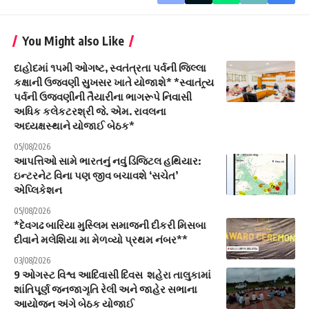
You Might also Like
દાહોદમાં ૧૫મી ઓગષ્ટ, સ્વતંત્રતા પર્વની જિલ્લા
કક્ષાની ઉજવણી સુખસર ખાતે યોજાશે* *સ્વાતંત્ર્ય
પર્વની ઉજવણીની તૈયારીના ભાગરૂપે નિવાસી
અધિક કલેકટરશ્રી જે. એમ. રાવલના
અધ્યક્ષસ્થાને યોજાઈ બેઠક*
05/08/2026
આપત્તિઓ સામે ભારતનું નવું ડિજિટલ હથિયાર:
ઇન્ટરનેટ વિના પણ જીવ બચાવશે ‘સચેત’
એપ્લિકેશન
05/08/2026
*દેવગઢ બારિયા મુસ્લિમ સમાજની દીકરી મિસબા
દીવાને મલેશિયા મા મેળવ્યો પ્રથમ નંબર**
03/08/2026
9 ઓગસ્ટ વિશ્વ આદિવાસી દિવસ શહેરા તાલુકામાં
શાંતિપૂર્ણ જનજાગૃતિ રેલી અને જાહેર સભાના
આયોજન અંગે બેઠક યોજાઈ