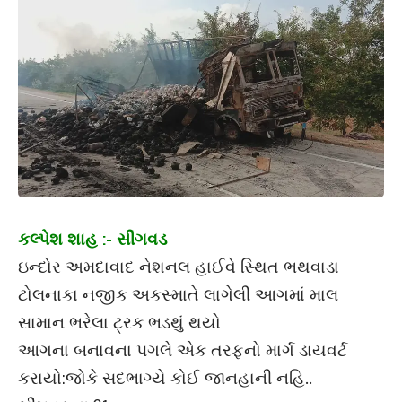
કલ્પેશ શાહ :- સીંગવડ
ઇન્દોર અમદાવાદ નેશનલ હાઈવે સ્થિત ભથવાડા
ટોલનાકા નજીક અકસ્માતે લાગેલી આગમાં માલ
સામાન ભરેલા ટ્રક ભડથું થયો
આગના બનાવના પગલે એક તરફનો માર્ગ ડાયવર્ટ
કરાયો:જોકે સદભાગ્યે કોઈ જાનહાની નહિ..