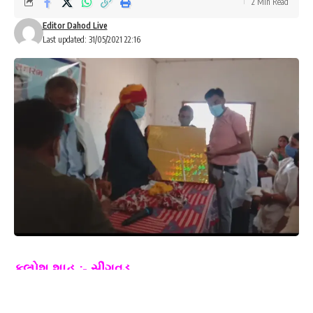
2 Min Read
Editor Dahod Live
Last updated: 31/05/2021 22:16
કલ્પેશ શાહ :- સીંગવડ
સિંગવડ તાલુકા તાલુકા પંચાયત વિસ્તરણ તથા સિંગવડ
મામલતદારનો વિદાય સમારંભ યોજાયો