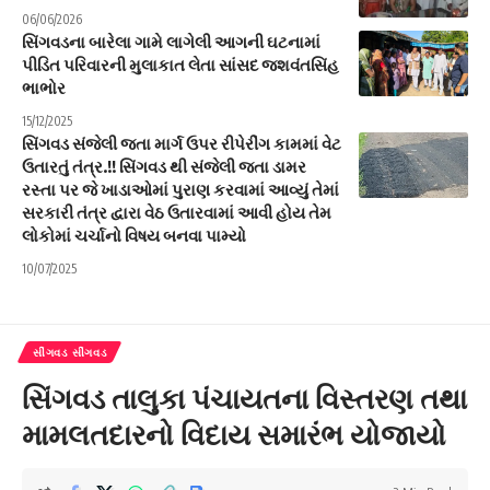
06/06/2026
સિંગવડના બારેલા ગામે લાગેલી આગની ઘટનામાં
પીડિત પરિવારની મુલાકાત લેતા સાંસદ જશવંતસિંહ
ભાભોર
15/12/2025
સિંગવડ સંજેલી જતા માર્ગ ઉપર રીપેરીંગ કામમાં વેટ
ઉતારતું તંત્ર.!! સિંગવડ થી સંજેલી જતા ડામર
રસ્તા પર જે ખાડાઓમાં પુરાણ કરવામાં આવ્યું તેમાં
સરકારી તંત્ર દ્વારા વેઠ ઉતારવામાં આવી હોય તેમ
લોકોમાં ચર્ચાનો વિષય બનવા પામ્યો
10/07/2025
સીંગવડ સીંગવડ
સિંગવડ તાલુકા પંચાયતના વિસ્તરણ તથા
મામલતદારનો વિદાય સમારંભ યોજાયો