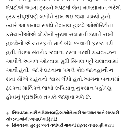
લેપટોએ આખા ટ્રકને લપેટમાં લેતા માલસામાન ભરેલો
ટ્રક સંપૂર્ણપણે બળીને રાખ થઇ જવા પામ્યો હતો.
ત્યારે આ બનાવ સબંધે નેશનલ હાઇવે ઓથોરિટીના
કર્મચારીઓએ લોકોની સુરક્ષા સલામતી ધ્યાને રાખી
હાઇવેનો એક તરફનો માર્ગ બંધ કરવાની ફરજ પડી
હતી. તેમજ સંતરોડ જવાના રસ્તા પરથી ડાયવરઝન
આપીને આગળ ઓરવાડા સુધી સિંગલ પટ્ટી ચલાવવામાં
આવી હતી. જોકે ઘટનાના પગલે કોઇ જાનહાની ન
થતા સૌએ રાહતનો શ્વાસ લીધો હતો.આગના બનાવમાં
ટ્રકના માલિકને લાખો રૂપિયાનું નુકસાન પહોંચ્યું
હોવાનું પ્રાથમિક તબક્કે જાણવા મળે છે.
સિંગવડમાં નારી સંમેલન:મહિલાઓને નારી અદાલત અને સરકારી
યોજનાઓની અપાઈ માહિતી.!
સિંગવડના સુરપુર અને નવીપરી ગામની દફતર તપાસણી કરતા