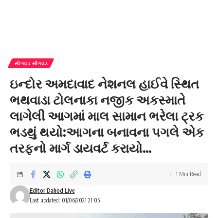
સીંગવડ સીંગવડ
ઇન્દોર અમદાવાદ નેશનલ હાઈવે સ્થિત
ભથવાડા ટોલનાકા નજીક અકસ્માતે
લાગેલી આગમાં માલ સામાન ભરેલા ટ્રક
ભડથું થયો:આગના બનાવના પગલે એક
તરફનો માર્ગ ડાયવર્ટ કરાયો…
1 Min Read
Editor Dahod Live
Last updated: 01/06/2021 21:05