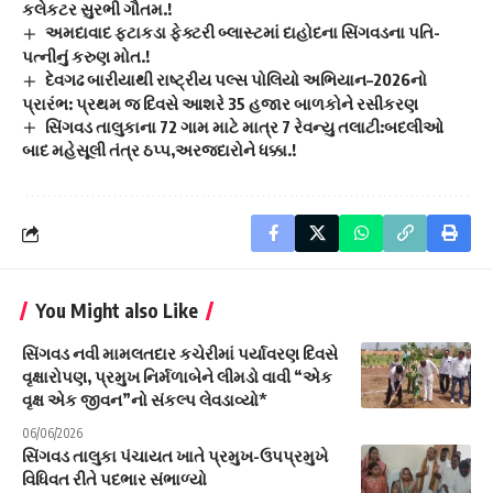
કલેકટર સુરભી ગૌતમ.!
અમદાવાદ ફટાકડા ફેક્ટરી બ્લાસ્ટમાં દાહોદના સિંગવડના પતિ-
પત્નીનું કરુણ મોત.!
દેવગઢ બારીયાથી રાષ્ટ્રીય પલ્સ પોલિયો અભિયાન–2026નો
પ્રારંભ: પ્રથમ જ દિવસે આશરે 35 હજાર બાળકોને રસીકરણ
સિંગવડ તાલુકાના 72 ગામ માટે માત્ર 7 રેવન્યુ તલાટી:બદલીઓ
બાદ મહેસૂલી તંત્ર ઠપ્પ,અરજદારોને ધક્કા.!
You Might also Like
સિંગવડ નવી મામલતદાર કચેરીમાં પર્યાવરણ દિવસે
વૃક્ષારોપણ, પ્રમુખ નિર્મળાબેને લીમડો વાવી “એક
વૃક્ષ એક જીવન”નો સંકલ્પ લેવડાવ્યો*
06/06/2026
સિંગવડ તાલુકા પંચાયત ખાતે પ્રમુખ-ઉપપ્રમુખે
વિધિવત રીતે પદભાર સંભાળ્યો