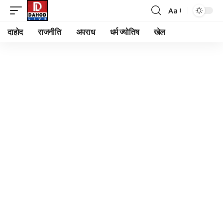
Aa
Font
Resizer
दाहोद
राजनीति
अपराध
धर्म ज्योतिष
खेल