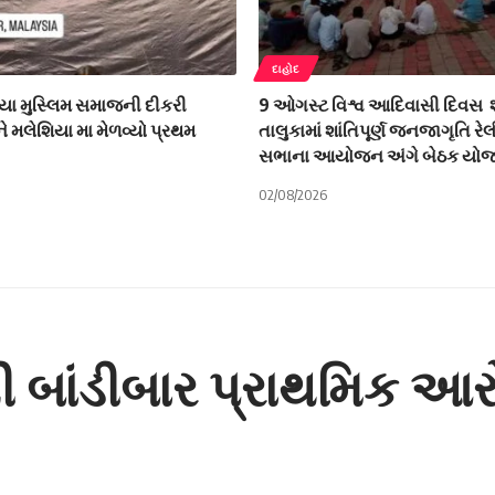
દાહોદ
યા મુસ્લિમ સમાજની દીકરી
9 ઓગસ્ટ વિશ્વ આદિવાસી દિવસ શ
ે મલેશિયા મા મેળવ્યો પ્રથમ
તાલુકામાં શાંતિપૂર્ણ જનજાગૃતિ રે
સભાના આયોજન અંગે બેઠક યો
02/08/2026
 બાંડીબાર પ્રાથમિક આરો