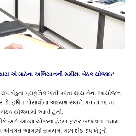
ા થાય એ માટેના અભિયાનની સમીક્ષા બેઠક યોજાઇ*
 ૭૫ ખેડુતો પ્રાકૃતિક ખેતી કરતા થાય તેના આયોજન
 ડો. હર્ષિત ગોસાવીના અધ્યક્ષ સ્થાને ગત તા.૧૬ ના
તે બેઠક યોજવામાં આવી હતી.
 કેવીકે અને આત્મા યોજના હેઠળ ફરજ બજાવતા તમામ
ષા અંતર્ગત આગામી સમયમાં ગામ દીઠ ૭૫ ખેડુતો