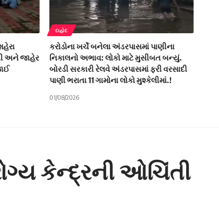
દાહોદ
હેરા
કરોડોના ખર્ચે બનેલા અંડરપાસમાં પાણીના
લી અને જાહેર
નિકાલનો અભાવ: લોકો માટે મુસીબત બન્યું.
જાઈ
બોરડી સરકારી રેલવે અંડરપાસમાં ફરી વરસાદી
પાણી ભરાતા 11 ગામોના લોકો મુશ્કેલીમાં.!
01/08/2026
ગ્ય કેન્દ્રની ઓચિંતી