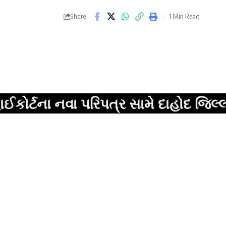
1 Min Read
Share
ા નવા પરિપત્ર સામે દાહોદ જિલ્લા વકીલ 