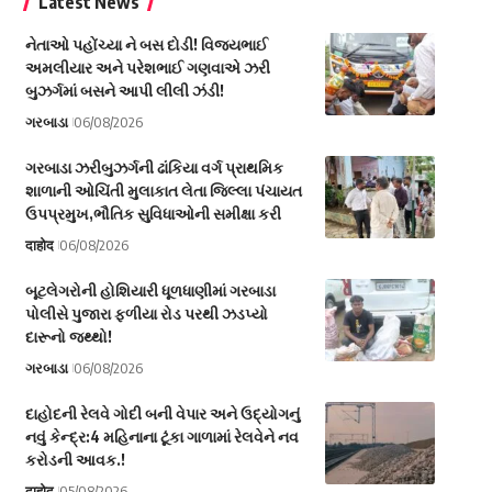
Latest News
નેતાઓ પહોંચ્યા ને બસ દોડી! વિજયભાઈ
અમલીયાર અને પરેશભાઈ ગણવાએ ઝરી
બુઝર્ગમાં બસને આપી લીલી ઝંડી!
ગરબાડા
06/08/2026
ગરબાડા ઝરીબુઝર્ગની ઢાંકિયા વર્ગ પ્રાથમિક
શાળાની ઓચિંતી મુલાકાત લેતા જિલ્લા પંચાયત
ઉપપ્રમુખ,ભૌતિક સુવિધાઓની સમીક્ષા કરી
दाहोद
06/08/2026
બૂટલેગરોની હોશિયારી ધૂળધાણીમાં ગરબાડા
પોલીસે પુજારા ફળીયા રોડ પરથી ઝડપ્યો
દારૂનો જથ્થો!
ગરબાડા
06/08/2026
દાહોદની રેલવે ગોદી બની વેપાર અને ઉદ્યોગનું
નવું કેન્દ્ર:4 મહિનાના ટૂંકા ગાળામાં રેલવેને નવ
કરોડની આવક.!
दाहोद
05/08/2026