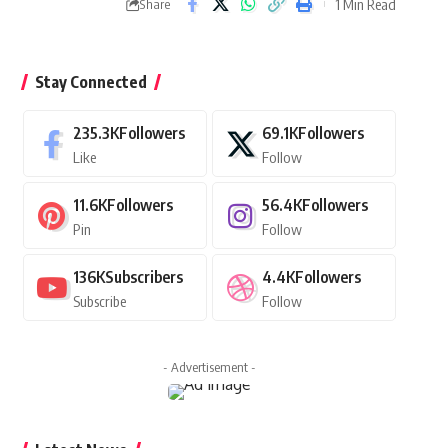
1 Min Read
Share
Stay Connected
235.3K
Followers
69.1K
Followers
Like
Follow
11.6K
Followers
56.4K
Followers
Pin
Follow
136K
Subscribers
4.4K
Followers
Subscribe
Follow
- Advertisement -