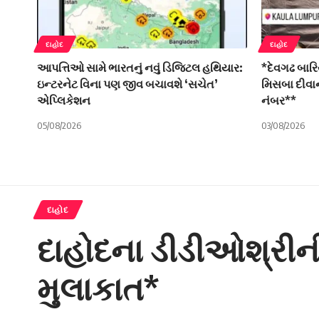
દાહોદ
દાહોદ
આપત્તિઓ સામે ભારતનું નવું ડિજિટલ હથિયાર:
*દેવગઢ બારિ
ઇન્ટરનેટ વિના પણ જીવ બચાવશે ‘સચેત’
મિસબા દીવાન
એપ્લિકેશન
નંબર**
05/08/2026
03/08/2026
દાહોદ
દાહોદના ડીડીઓશ્રીની
મુલાકાત*