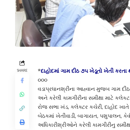
*
દાહોદમાં ગામ દીઠ ૭૫ ખેડૂતો ખેતી કરત
SHARE
૦૦૦
વડાપ્રધાનશ્રીના આહ્વાન મુજબ ગામ દીઠ
અને કરેલી કામગીરીના સમીક્ષા માટે કલેકટર
રોજ સભા ખંડ, કલેક્ટર કચેરી, દાહોદ ખા
બેઠકમાં ખેતીવાડી, બાગાયત, પશુપાલન,
અધિકારીશ્રીઓને કરેલી કામગીરીનુ સમીક્