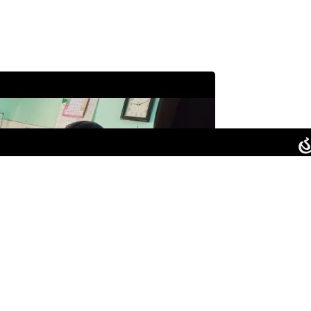
હાઈકોર્ટન