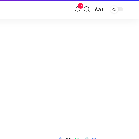
9
Aa
Font
Resizer