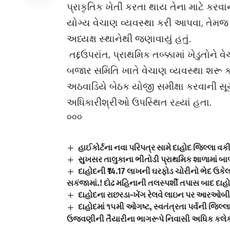
પ્રાકૃતિક ખેતી કરતા થાય તેના માટે કરવા
યોગ્ય વેચાણ વ્યવસ્થા કરી આપવા, તેમજ સ
અધ્યક્ષ સ્થાનેથી જણાવાયું હતું.
તદ્દઉપરાંત, પ્રાથમિક તબ્ક્કામાં ખેડુતોને
બજાર સમિતિ ખાતે વેચાણ વ્યવસ્થા શરૂ 
અઠવાડિયે બેઠક યોજી સમીક્ષા કરવાની સ
અધિકારીશ્રીઓ ઉપસ્થિત રહ્યાં હતા.
૦૦૦
હાઈકોર્ટના નવા પરિપત્ર સામે દાહોદ જિલ્લા વક
સુખસર તાલુકાના ભીતોડી પ્રાથમિક શાળામાં બ
દાહોદની ₹14.17 લાખની ઘરફોડ ચોરીનો ભેદ ઉક
સકંજામાં.! દોઢ મહિનાની તલસ્પર્શી તપાસ બાદ દાહો
દાહોદના રાછરડા–ખેંગ રેલવે લાઇન પર આરઓબીની ત
દાહોદમાં ૧૫મી ઓગષ્ટ, સ્વતંત્રતા પર્વની જિલ્લ
ઉજવણીની તૈયારીના ભાગરૂપે નિવાસી અધિક કલેકટ