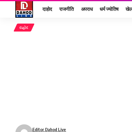
दाहोद
राजनीति
अपराध
धर्म ज्योतिष
खे
દાહોદ
Editor Dahod Live