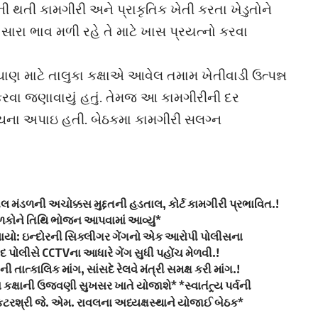
ની થતી કામગીરી અને પ્રાકૃતિક ખેતી કરતા ખેડુતોને
ારા ભાવ મળી રહે તે માટે ખાસ પ્રયત્નો કરવા
 વેચાણ માટે તાલુકા કક્ષાએ આવેલ તમામ ખેતીવાડી ઉત્પન્ન
કરવા જણાવાયું હતું. તેમજ આ કામગીરીની દર
ૂચના અપાઇ હતી. બેઠકમા કામગીરી સલગ્ન
ીલ મંડળની અચોક્કસ મુદ્દતની હડતાલ, કોર્ટ કામગીરી પ્રભાવિત.!
ાળકોને તિથિ ભોજન આપવામાં આવ્યું*
ેલાયો: ઇન્દોરની સિક્લીગર ગેંગનો એક આરોપી પોલીસના
દ પોલીસે CCTVના આધારે ગેંગ સુધી પહોંચ મેળવી.!
ાત્કાલિક માંગ, સાંસદે રેલવે મંત્રી સમક્ષ કરી માંગ.!
ા કક્ષાની ઉજવણી સુખસર ખાતે યોજાશે* *સ્વાતંત્ર્ય પર્વની
રશ્રી જે. એમ. રાવલના અધ્યક્ષસ્થાને યોજાઈ બેઠક*