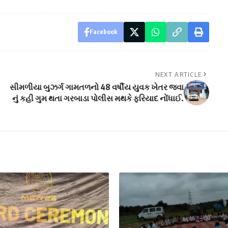
Facebook
NEXT ARTICLE
સીમળીયા બુઝર્ગ ગામતળનો 48 વર્ષીય યુવક ખેતર જવા
નું કહી ગુમ થતા ગરબાડા પોલીસ મથકે ફરિયાદ નોંધાઈ.