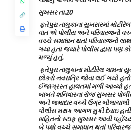
સુખસર તા.20
ફતેપુરા તાલુકાના સુખસરમાં મોટીરે
વાત એ પોલીસ અને પરિવારજનો વચ્ચે 
વચ્ચે સમાધાન થતાં પરિવારજનો લાશન
ગયા હતા જ્યારે પોલીસ દ્વારા પણ 
મળ્યું હતું.
ફતેપુરા તાલુકાના મોટીરેલ ગામના યુ
છોકરો નવરાત્રિ જોવા લઈ ગયો હતો
ઈજાગ્રસ્ત હાલતમાં મળી આવ્યો હતો 
બાબતે શનિવારના રોજ સુખસર પોલી
અને જમાદાર વચ્ચે ઉગ્ર બોલાચાલી 
પોલીસ મથક આગળ મુકી દેવાઇ હત
સહિતનો સ્ટાફ સુખસર આવી પહોંચ્યો
બે પક્ષો વચ્ચે સમાધાન થતાં પરિવારજન