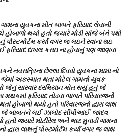
લ ગામના યુવકના મોત બાબતે ફરિયાદ લેવાની
હોબાળો થયો હતો જ્યારે મોડી સાંજે બંને પક્ષો
ું પોસ્ટમોર્ટમ કર્યા વગર જ લઇને રવાના થઇ
કોઈ ફરિયાદ દાખલ કરાઇ ના હોવાનું પણ જાણવા
વકને નવરાત્રિના છેલ્લા દિવસે યુવકના મામા નો
 જેમાં અકસ્માત થતા મોટેલ ગામનો યુવક
જેનું સારવાર દરમિયાન મોત થયું હતું જે
સ મથકમાં ફરિયાદ તોડવા બાબતે પરિવારજનો
થતાં હોબાળો થયો હતો પરિવારજનો દ્વારા લાશ
ી જે બાબતને લઈ ઝાલોદ સીપીઆઈ જાદવ
 હતો જ્યારે મોટીરેલ અને ભાટ મુવાડી ગામના
ો દ્વારા લાશનું પોસ્ટમોર્ટમ કર્યા વગર જ લાશ