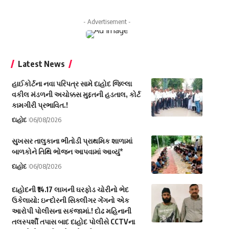
- Advertisement -
Latest News
હાઈકોર્ટના નવા પરિપત્ર સામે દાહોદ જિલ્લા
વકીલ મંડળની અચોક્કસ મુદ્દતની હડતાલ, કોર્ટ
કામગીરી પ્રભાવિત.!
દાહોદ
06/08/2026
સુખસર તાલુકાના ભીતોડી પ્રાથમિક શાળામાં
બાળકોને તિથિ ભોજન આપવામાં આવ્યું*
દાહોદ
06/08/2026
દાહોદની ₹14.17 લાખની ઘરફોડ ચોરીનો ભેદ
ઉકેલાયો: ઇન્દોરની સિક્લીગર ગેંગનો એક
આરોપી પોલીસના સકંજામાં.! દોઢ મહિનાની
તલસ્પર્શી તપાસ બાદ દાહોદ પોલીસે CCTVના