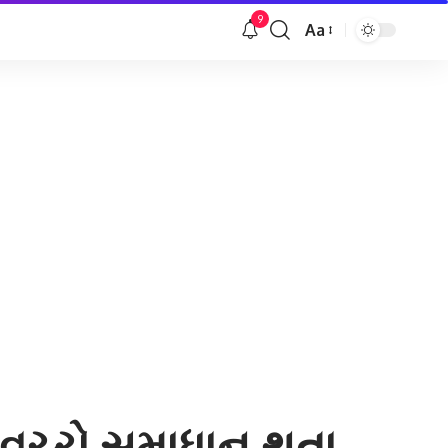
9
Aa
Font
Resizer
ષ વચ્ચે સમાધાન થતા