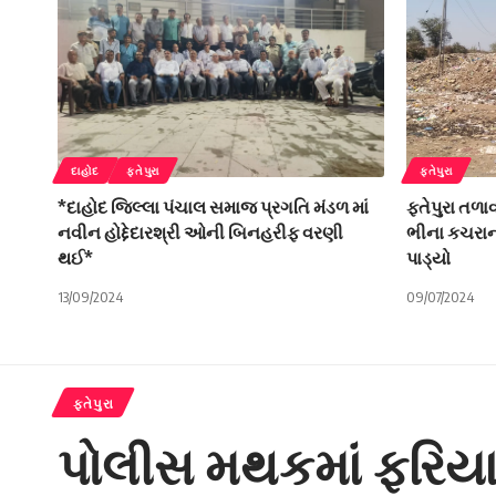
દાહોદ
ફતેપુરા
ફતેપુરા
*દાહોદ જિલ્લા પંચાલ સમાજ પ્રગતિ મંડળ માં
ફતેપુરા તળા
નવીન હોદ્દેદારશ્રી ઓની બિનહરીફ વરણી
ભીના કચરાના
થઈ*
પાડ્યો
13/09/2024
09/07/2024
ફતેપુરા
પોલીસ મથકમાં ફરિયા