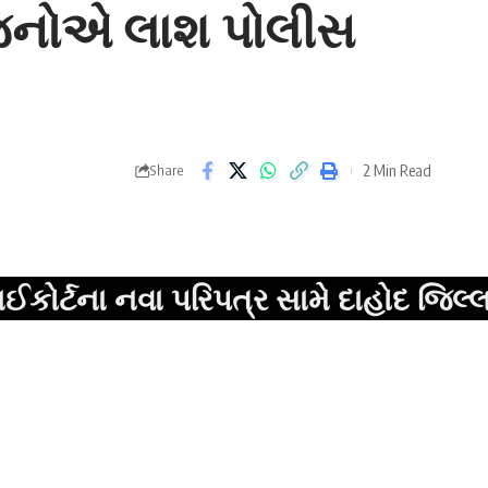
રિજનોએ લાશ પોલીસ
2 Min Read
Share
 નવા પરિપત્ર સામે દાહોદ જિલ્લા વકીલ 