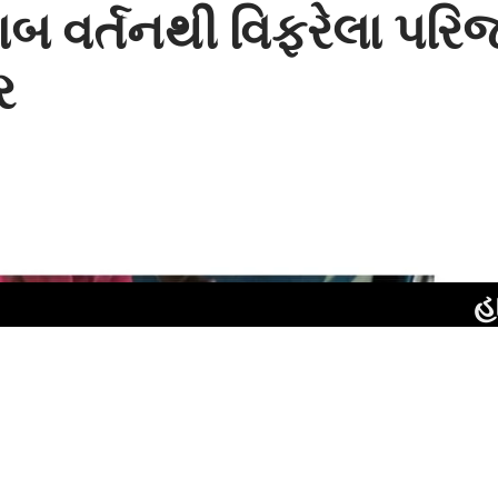
ાબ વર્તનથી વિફરેલા પ
ર
હાઈકોર્ટના