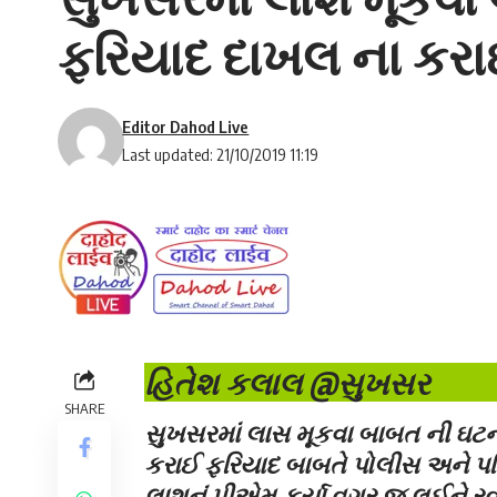
ફરિયાદ દાખલ ના કર
Editor Dahod Live
Last updated: 21/10/2019 11:19
હિતેશ કલાલ @સુખસર
SHARE
સુખસરમાં લાસ મૂકવા બાબત ની ઘટના
કરાઈ
ફરિયાદ બાબતે પોલીસ અને પર
લાશનું પીએમ કર્યા વગર જ લઈને રવ