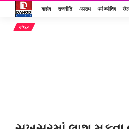
दाहोद
राजनीति
अपराध
धर्म ज्योतिष
खे
ફતેપુરા
સુખસરમાં લાશ મૂકવા બ