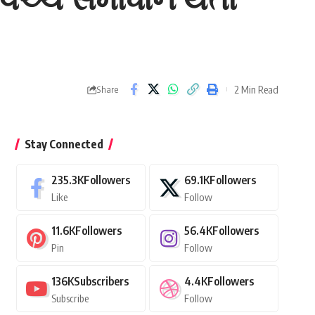
2 Min Read
Share
Stay Connected
235.3K
Followers
69.1K
Followers
Like
Follow
11.6K
Followers
56.4K
Followers
Pin
Follow
136K
Subscribers
4.4K
Followers
Subscribe
Follow