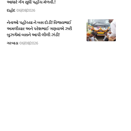
આધારે ગેંગ સુધી પહોંચ મેળવી.!
દાહોદ
06/08/2026
નેતાઓ પહોંચ્યા ને બસ દોડી! વિજયભાઈ
અમલીયાર અને પરેશભાઈ ગણવાએ ઝરી
બુઝર્ગમાં બસને આપી લીલી ઝંડી!
ગરબાડા
06/08/2026