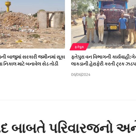
ફતેપુરા
વની બાજુમાં સરકારી જમીનમાં સૂકા
ફતેપુરા વન વિભાગની કાર્યવાહી:ગ
 નિકાલ માટે બનાવેલ સેડ તોડી
લાકડાની હેરાફેરી કરતી ટ્રક ઝડ
06/06/2024
દ બાબતે પરિવારજનો અને