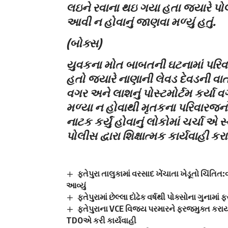
લઇને રવાના થઇ ગયા હતા જ્યારે પોલ
આવી ન હોવાનું જાણવા મળ્યું હતું.
(બોક્સ)
યુવકના મોત બાબતની ઘટનામાં પરિવા
હતો જ્યારે નાણાની લેવડ દેવડની વાત 
વગર અને લાશનું પોસ્ટમોર્ટમ કર્યા 
મળ્યા ન હોવાથી મૃતકના પરિવારજન
નાટક કર્યું હોવાનું લોકોમાં ચર્ચા એ
પોલીસ દ્વારા શિક્ષાત્મક કાર્યવાહી કર
ફતેપુરા તાલુકામાં વરસાદ ખેંચાતા ખેડૂતો ચિંતિ
આવ્યું
ફતેપુરામાં છેલ્લા દોઢેક વર્ષથી પોક્સોના ગુનામ
ફતેપુરાના VCE વિજય પરમારને ફરજમુક્ત કરાય
TDOએ કરી કાર્યવાહી