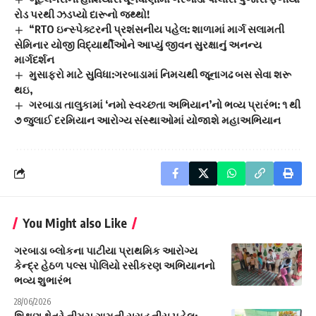
રોડ પરથી ઝડપ્યો દારૂનો જથ્થો!
“RTO ઇન્સ્પેક્ટરની પ્રશંસનીય પહેલ: શાળામાં માર્ગ સલામતી
સેમિનાર યોજી વિદ્યાર્થીઓને આપ્યું જીવન સુરક્ષાનું અનન્ય
માર્ગદર્શન
મુસાફરો માટે સુવિધા:ગરબાડામાં નિમચથી જૂનાગઢ બસ સેવા શરૂ
થઇ,
ગરબાડા તાલુકામાં ‘નમો સ્વચ્છતા અભિયાન’નો ભવ્ય પ્રારંભ: ૧ થી
૭ જુલાઈ દરમિયાન આરોગ્ય સંસ્થાઓમાં યોજાશે મહાઅભિયાન
You Might also Like
ગરબાડા બ્લોકના પાટીયા પ્રાથમિક આરોગ્ય
કેન્દ્ર હેઠળ પલ્સ પોલિયો રસીકરણ અભિયાનનો
ભવ્ય શુભારંભ
28/06/2026
શિક્ષણ ક્ષેત્રે નીમચ ગામની સરાહનીય પહેલ: