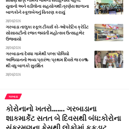
યુવાનો અને વડીલોના સહયોગથી ત્રણેય શાળાના
બાળકોને સ્કૂલબેગનું વિતરણ કરાયું
28/06/2026
ગરબાડા તાલુકા સ્કૂલ ટીચર્સ કો-ઓપરેટિવ ક્રેડિટ
સોસાયટીનો રજત જયંતી મહોત્સવ ઉત્સાહભેર
ઉજવાયો
28/06/2026
ગરબાડાના દેવધા ગામેથી પલ્સ પોલિયો
અભિયાનનો ભવ્ય પ્રારંભ: પ્રથમ દિવસે જ ૯૦%
થી વધુ બાળકો સુરક્ષિત
28/06/2026
ગરબાડા
કોરોનાનો ખતરો……. ગરબાડાના
શાકમાર્કેટ સતત બે દિવસથી બંધ:કોરોના
સંક્રમણના કેસથી લોકોમાં ફફડાટ