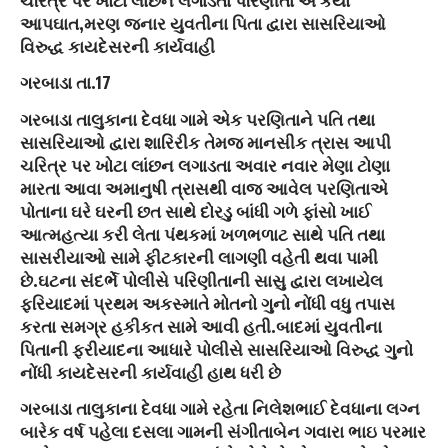
આપઘાત,મરણ જનાર યુવતીના પિતા દ્વારા સાસરિયાઓ
વિરુદ્ધ કાયદેસરની કાર્યવાહી
ગરબાડા તા.17
ગરબાડા તાલુકાના દેવધા ગામે એક પરણિતાને પતિ તથા
સાસરિયાઓ દ્વારા શારિરીક તેમજ માનસીક ત્રાસ આપી
ચરિત્ર પર ખોટા લાંછન લગાડતા અવાર નવાર મેણા ટોણા
મારતા આવા અમાનુષી ત્રાસથી વાજ આવેલ પરણિતાએ
પોતાના ઘરે ઘરની છત સાથે દોરડુ બાંધી ગળે ફાંસો ખાઈ
આત્મહત્યા કરી લેતા પંથકમાં ખળભળાટ સાથે પતિ તથા
સાસરીયાઓ સામે ફીટકારની લાગણી વહેતી થવા પામી
છે.ઘટના સંદર્ભે પોલીસે પરિણીતાની સાસુ દ્વારા લખાયેલ
ફરિયાદમાં પ્રથમ અકસ્માતે મોતનો ગુનો નોંધી વધુ તપાસ
કરતા સમગ્ર હકીકત સામે આવી હતી.બાદમાં યુવતીના
પિતાની ફરીયાદના આધારે પોલીસે સાસરિયાઓ વિરુદ્ધ ગુનો
નોંધી કાયદેસરની કાર્યવાહી હાથ ધરી છે
ગરબાડા તાલુકાના દેવધા ગામે રહેતા નિલેશભાઈ દેવધાના લગ્ન
બારેક વર્ષ પહેલા દસલા ગામની સંગીતાબેન ગવારા ભાઇ પરમાર