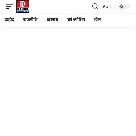
Aa
Font
Resizer
दाहोद
राजनीति
अपराध
धर्म ज्योतिष
खेल