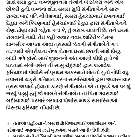
સાથે થયા હતા. લગ્નજીવનમાં તેઓને બે છોકરા અને એક
છોકરી હતી.લગ્નના થોડા સમય સુધી સંગીતાબેનને સારૂ
રાખ્યા બાદ પતિ નીલેશભાઈ, સસરા હેમચંદભાઈ છગનભાઈ
દેહદા અને કિરણભાઈ હેમંચદભાઈ દેહદા દ્વારા સંગીતાબેનને
મેણા ટોણા મારી કહેતા કતા કે, તું ખરાબ ચાલની છે, તને ઘરમાં
રાખવાની નથી, તેમ કહી અવાર નવાર શારિરીક તેમજ
માનસીક આપતા આવા ત્રાસથી કંટાળી સંગીતાબેને ગત
તા.૧૫મી એપ્રીલના રોજ પોતાના ઘરમાં છતની સાથે દોરડુ
બાંધી ગળે ફાંસો ખાઈ જીવનનો અંત આણી લીધો હતો જે
ઘટનામાં સંગીતાબેન ની સાસુ ચંદુભાઈ દ્વારા લખાવેલ
ફરિયાદમાં પોલીસે સૌપ્રથમ અકસ્માતે મોતનો ગુનો નોંધી વધુ
તપાસમાં ચક્રો ગતિમાન કરતા સાસરિયાઓ દ્વારા અવારનવાર
ત્રાસ અપાતો હોવાના કારણે સંગીતાબેન એ ન છૂટકે આ પગલું
ભરવું પડ્યું હતું જે બાબતે સંગીતાબેન ના પિતા ગવરાભાઈ
બદીયાભાઈ પરમારે ગરબાડા પોલીસ મથકે સાસરિયાઓ
વિરૂધ્ધ ફરિયાદ નોંધાવી છે.
નેતાઓ પહોંચ્યા ને બસ દોડી! વિજયભાઈ અમલીયાર અને
પરેશભાઈ ગણવાએ ઝરી બુઝર્ગમાં બસને આપી લીલી ઝંડી!
બૂટલેગરોની હોશિયારી ધૂળધાણીમાં ગરબાડા પોલીસે પુજારા ફળીયા