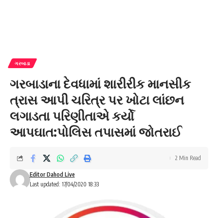
ગરબાડા
ગરબાડાના દેવધામાં શારીરીક માનસીક
ત્રાસ આપી ચરિત્ર પર ખોટા લાંછન
લગાડતા પરિણીતાએ કર્યો
આપઘાત:પોલિસ તપાસમાં જોતરાઈ
2 Min Read
Editor Dahod Live
Last updated: 17/04/2020 18:33