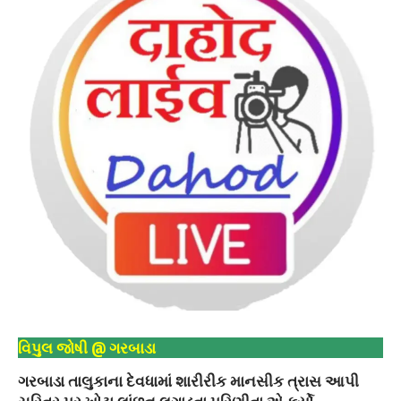
વિપુલ જોષી @ ગરબાડા
ગરબાડા તાલુકાના દેવધામાં શારીરીક માનસીક ત્રાસ આપી
ચરિત્ર પર ખોટા લાંછન લગાડતા પરિણીતા એ કર્યો