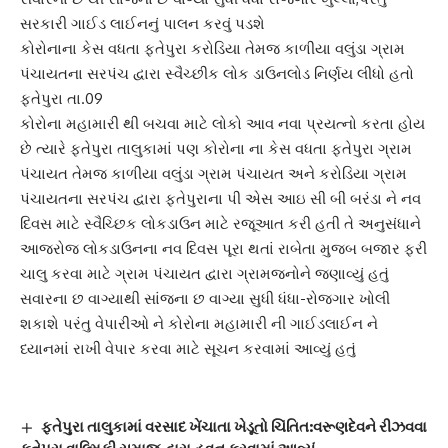
સરકારી ગાઈડ લાઈનનું પાલન કરવું પડશે
કોરોનાના કેસ વધતા ફતેપુરા કરોડિયા તેમજ કાળીયા વલુંડા ગ્રામ
પંચાયતના સરપંચ દ્વારા સ્વૈચ્છીક લોક ડાઉનલોડ નિર્ણય લીધો હતો
ફતેપુરા તા.09
કોરોના મહામારી થી બચવા માટે લોકો આવ નવા પ્રયત્નો કરતા હોય
છે ત્યારે ફતેપુરા તાલુકામાં પણ કોરોના ના કેસ વધતા ફતેપુરા ગ્રામ
પંચાયત તેમજ કાળીયા વલુંડા ગ્રામ પંચાયત અને કરોડિયા ગ્રામ
પંચાયતના સરપંચ દ્વારા ફતેપુરાના પી એસ આઇ સી બી બરંડા ને નવ
દિવસ માટે સ્વૈચ્છિક લોકડાઉન માટે રજૂઆત કરી હતી તે અનુસંધાને
આજરોજ લોકડાઉનના નવ દિવસ પૂરા થતાં રાબેતા મુજબ બજાર ફરી
ચાલુ કરવા માટે ગ્રામ પંચાયત દ્વારા ગ્રામજનોને જણાવ્યું હતું
સવારના છ વાગ્યાથી સાંજના છ વાગ્યા સુધી ધંધા-રોજગાર ખોલી
શકાશે પરંતુ વેપારીઓ ને કોરોના મહામારી ની ગાઈડલાઈન ને
ધ્યાનમાં રાખી વેપાર કરવા માટે સૂચન કરવામાં આવ્યું હતું
ફતેપુરા તાલુકામાં વરસાદ ખેંચાતા ખેડૂતો ચિંતિત:વરૂણદેવને રીઝવવા
ફતેપુરા વાલ્મિકી સમાજ દ્વારા હવન કરવામાં આવ્યું