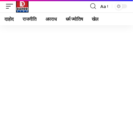
Aa
Font
Resizer
दाहोद
राजनीति
अपराध
धर्म ज्योतिष
खेल