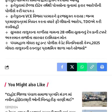
ફતેપુરામાં છેલ્લા દોઢેક વર્ષથી પોક્સોના ગુનામાં ફરાર આરોપીની
પોલીસે કરી ધરપકડ
ફતેપુરાના VCE વિજય પરમારને ફરજમુક્ત કરાયા : જન્મ
પ્રમાણપત્રમાં નિયત કરતા વધારે ફી લીધાનો આરોપ, TDOએ કરી
કાર્યવાહી
સુખસર તાલુકાના કાળીયા ગામના 28 વર્ષીય યુવાનનું રેકડાની ટક્કરે
અકસ્માત સર્જાતા સારવાર દરમિયાન મોત
પંચમહાલ ગોધરા સ્ટુડન્ટ પોલીસ કેડેટ બિનનિવાસી કેમ્પ,2025
ગોધરા તાલુકાની રતનપુર પ્રાથમિક શાળા ખાતે યોજ્યો*
You Might also Like
*દાહોદ જિલ્લા પંચાલ સમાજ પ્રગતિ મંડળ માં
નવીન હોદ્દેદારશ્રી ઓની બિનહરીફ વરણી થઈ*
13/09/2024