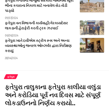
ફતેપુરા તળાવની બાજુમાં સરકારી જમીનમાં સૂકા
ભીના કચરાના નિકાલ માટે બનાવેલ સેડ તોડી
પાડ્યો
09/07/2024
ફતેપુરા વન વિભાગની કાર્યવાહી:ગેરકાયદેસર
લાકડાની હેરાફેરી કરતી ટ્રક ઝડપાઈ
06/06/2024
ફતેપુરા ખાતે ઇવીએમ સ્ટ્રોંગ રૂમ અને અન્ય
વ્યવસ્થાઓનુ જનરલ ઓબ્ઝર્વર દ્વારા નિરીક્ષણ
કરાયું
28/04/2024
ફતેપુરા
ફતેપુરા તાલુકાના ફતેપુરા કાલીયા વલુંડા
અને કરોડિયા પૂર્વ નવ દિવસ માટે સંપૂર્ણ
લોકડાઉનનો નિર્ણય કરાયો..