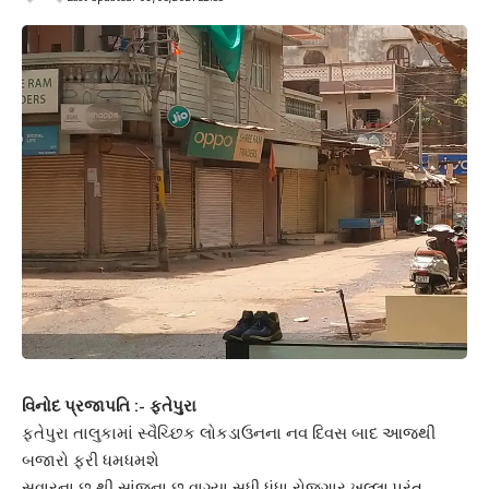
વિનોદ પ્રજાપતિ :- ફતેપુરા
ફતેપુરા તાલુકામાં સ્વૈચ્છિક લોકડાઉનના નવ દિવસ બાદ આજથી
બજારો ફરી ધમધમશે
સવારના છ થી સાંજના છ વાગ્યા સુધી ધંધા રોજગાર ખુલ્લા,પરંતુ