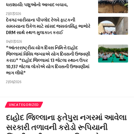
ધરાશાયી: પશુઓનો આબાદ બચાવ,
25/07/2026
દેવગઢ બારીયાના પીપલોદ રેલવે ફાટકની
સમસ્યાના ઉકેલ માટે સાંસદ જસવંતસિંહ ભાભોરે
DRM સાથે સ્થળ મુલાકાત કરાઈ
04/07/2026
*આંતરરાષ્ટ્રીય યોગ દિવસ નિમિત્તે દાહોદ
જિલ્લામાં વિવિધ જગ્યાએ યોગ દિવસની ઉજવણી
કરાઇ* *દાહોદ જિલ્લામાં 13 જેટલા સ્થાન ઉપર
10,137 જેટલા લોકોએ યોગ દિવસની ઉજવણીમાં
ભાગ લીધો*
21/06/2026
UNCATEGORIZED
દાહોદ જિલ્લાના ફતેપુરા નગરમાં આવેલા
સરકારી તળાવની કરોડો રૂપિયાની