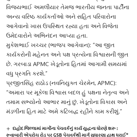
વિજયભાઈ અમલીયાર તેમજ ભારતીય જનતા પાર્ટીના
અન્ય વરિષ્ઠ કાર્યકર્તાઓ અને સહિત પરિવારોના
આગેવાનો ખાસ ઉપસ્થિત રહ્યા હતા અને વિજેતા
ઉમેદવારોને અભિનંદન આપ્યા હતા.
મુકેશભાઈ ખચ્ચર (ભાજપ આગેવાન): “આ જીત
કાર્યકરોની મહેનત અને પક્ષ પ્રત્યેના વિશ્વાસની જીત
છે. ગરબાડા APMC ખેડૂતોના હિતમાં આગામી સમયમાં
વધુ પ્રગતિ કરશે.”
પ્રજીતસિંહ રાઠોડ (નવનિયુક્ત ચેરમેન, APMC):
“અમારા પર મૂકેલા વિશ્વાસ બદલ હું પક્ષના નેતૃત્વ અને
તમામ સભ્યોનો આભાર માનું છું. ખેડૂતોના વિકાસ અને
મંડળીના હિત માટે અમે કટિબદ્ધ રહીને કામ કરીશું.”
દાહોદ જિલ્લામાં માર્ગોના પેચવર્કનું કાર્ય યુદ્ધના ધોરણે શરૂ :
રૂવાબારી એપ્રોચ રોડ પર GSB પેચવર્કથી માર્ગ સુધારણા હાથ ધરાઈ*