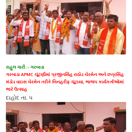
રાહુલ ગારી :- ગરબાડા
ગરબાડા APMC ચૂંટણીમાં પ્રજીતસિંહ રાઠોડ ચેરમેન અને છત્રસિંહ
મંડોડ વાઇસ ચેરમેન તરીકે બિનહરીફ ચૂંટાયા, ભાજપ કાર્યકર્તાઓમાં
ભારે ઉત્સાહ
દાહોદ તા. ૫