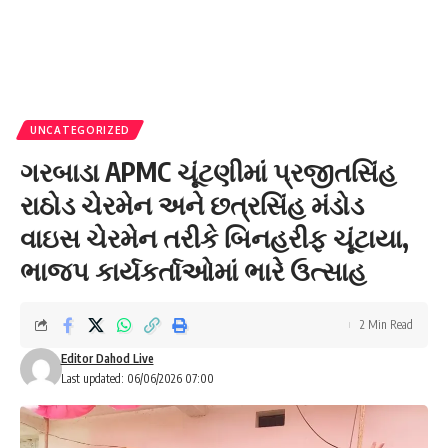
UNCATEGORIZED
ગરબાડા APMC ચૂંટણીમાં પ્રજીતસિંહ
રાઠોડ ચેરમેન અને છત્રસિંહ મંડોડ
વાઇસ ચેરમેન તરીકે બિનહરીફ ચૂંટાયા,
ભાજપ કાર્યકર્તાઓમાં ભારે ઉત્સાહ
2 Min Read
Editor Dahod Live
Last updated: 06/06/2026 07:00