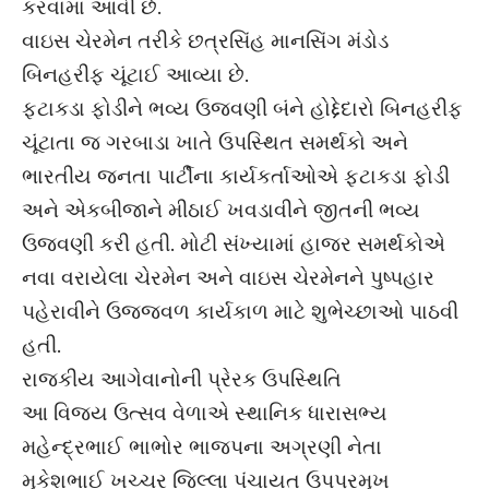
કરવામાં આવી છે.
વાઇસ ચેરમેન તરીકે છત્રસિંહ માનસિંગ મંડોડ
બિનહરીફ ચૂંટાઈ આવ્યા છે.
ફટાકડા ફોડીને ભવ્ય ઉજવણી બંને હોદ્દેદારો બિનહરીફ
ચૂંટાતા જ ગરબાડા ખાતે ઉપસ્થિત સમર્થકો અને
ભારતીય જનતા પાર્ટીના કાર્યકર્તાઓએ ફટાકડા ફોડી
અને એકબીજાને મીઠાઈ ખવડાવીને જીતની ભવ્ય
ઉજવણી કરી હતી. મોટી સંખ્યામાં હાજર સમર્થકોએ
નવા વરાયેલા ચેરમેન અને વાઇસ ચેરમેનને પુષ્પહાર
પહેરાવીને ઉજ્જવળ કાર્યકાળ માટે શુભેચ્છાઓ પાઠવી
હતી.
રાજકીય આગેવાનોની પ્રેરક ઉપસ્થિતિ
આ વિજય ઉત્સવ વેળાએ સ્થાનિક ધારાસભ્ય
મહેન્દ્રભાઈ ભાભોર ભાજપના અગ્રણી નેતા
મુકેશભાઈ ખચ્ચર જિલ્લા પંચાયત ઉપપ્રમુખ