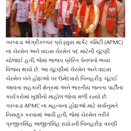
ગરબાડા એગ્રીકલ્ચર પ્રોડ્યુસ માર્કેટ કમિટી (APMC)
ના ચેરમેન અને વાઇસ ચેરમેન પદ માટેની ચૂંટણી
યોજાઈ હતી, જેમાં ભાજપ પ્રેરિત પેનલનો ભવ્ય
વિજય થયો છે. આ ચૂંટણીમાં ચેરમેન અને વાઇસ
ચેરમેન બંને હોદ્દાઓ પર ઉમેદવારો બિનહરીફ ચૂંટાઈ
આવતા સહકારી ક્ષેત્રમાં અને ભારતીય જનતા પાર્ટીના
કાર્યકરોમાં ખુશીનો માહોલ જોવા મળી રહ્યો છે.
ગરબાડા APMC ના મહત્વના હોદ્દાઓ માટે સર્વાનુમતે
નિમણૂક કરવામાં આવી હતી, જેમાં ચેરમેન તરીકે
પ્રજીતસિંહ અજીતસિંહ રાઠોડની બિનહરીફ વરણી