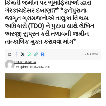
કિંમતી જમીન પર ભૂમાફિયાઓ દ્વારા
ગેરકાયદેસર દબાણ!?* *ફતેપુરાના
જાગૃત ગ્રામજનોએ તાલુકા વિકાસ
અધિકારી (TDO) ને પુરાવા સાથે લેખિત
અરજી સુપ્રત કરી તળાવની જમીન
તાત્કાલિક મુક્ત કરાવવા માંગ*
2 Min Read
Editor Dahod Live
Last updated: 01/06/2026 20:36