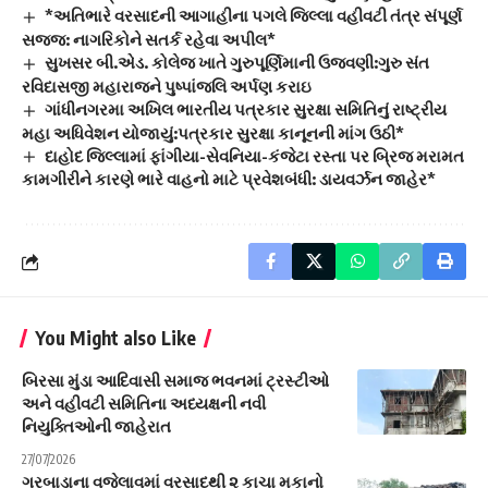
*અતિભારે વરસાદની આગાહીના પગલે જિલ્લા વહીવટી તંત્ર સંપૂર્ણ
સજ્જ: નાગરિકોને સતર્ક રહેવા અપીલ*
સુખસર બી.એડ. કોલેજ ખાતે ગુરુપૂર્ણિમાની ઉજવણી:ગુરુ સંત
રવિદાસજી મહારાજને પુષ્પાંજલિ અર્પણ કરાઇ
ગાંધીનગરમા અખિલ ભારતીય પત્રકાર સુરક્ષા સમિતિનું રાષ્ટ્રીય
મહા અધિવેશન યોજાયું:પત્રકાર સુરક્ષા કાનૂનની માંગ ઉઠી*
દાહોદ જિલ્લામાં ફાંગીયા-સેવનિયા-કંજેટા રસ્તા પર બ્રિજ મરામત
કામગીરીને કારણે ભારે વાહનો માટે પ્રવેશબંધી: ડાયવર્ઝન જાહેર*
You Might also Like
બિરસા મુંડા આદિવાસી સમાજ ભવનમાં ટ્રસ્ટીઓ
અને વહીવટી સમિતિના અધ્યક્ષની નવી
નિયુક્તિઓની જાહેરાત
27/07/2026
ગરબાડાના વજેલાવમાં વરસાદથી ૨ કાચા મકાનો