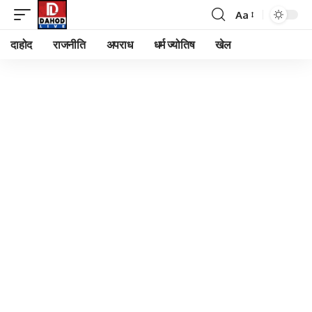
Aa
Font
Resizer
दाहोद
राजनीति
अपराध
धर्म ज्योतिष
खेल