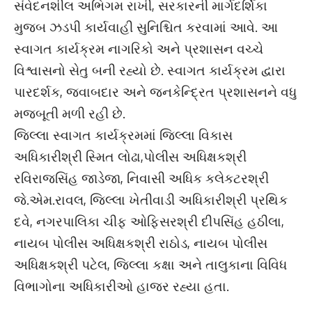
સંવેદનશીલ અભિગમ રાખી, સરકારની માર્ગદર્શિકા
મુજબ ઝડપી કાર્યવાહી સુનિશ્ચિત કરવામાં આવે. આ
સ્વાગત કાર્યક્રમ નાગરિકો અને પ્રશાસન વચ્ચે
વિશ્વાસનો સેતુ બની રહ્યો છે. સ્વાગત કાર્યક્રમ દ્વારા
પારદર્શક, જવાબદાર અને જનકેન્દ્રિત પ્રશાસનને વધુ
મજબૂતી મળી રહી છે.
જિલ્લા સ્વાગત કાર્યક્રમમાં જિલ્લા વિકાસ
અધિકારીશ્રી સ્મિત લોઢા,પોલીસ અધિક્ષકશ્રી
રવિરાજસિંહ જાડેજા, નિવાસી અધિક કલેકટરશ્રી
જે.એમ.રાવલ, જિલ્લા ખેતીવાડી અધિકારીશ્રી પ્રથિક
દવે, નગરપાલિકા ચીફ ઓફિસરશ્રી દીપસિંહ હઠીલા,
નાયબ પોલીસ અધિક્ષકશ્રી રાઠોડ, નાયબ પોલીસ
અધિક્ષકશ્રી પટેલ, જિલ્લા કક્ષા અને તાલુકાના વિવિધ
વિભાગોના અધિકારીઓ હાજર રહ્યા હતા.