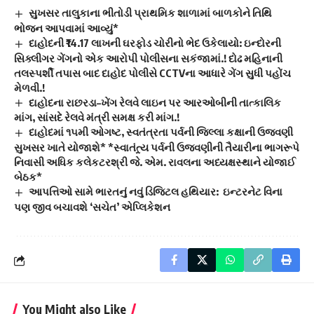
સુખસર તાલુકાના ભીતોડી પ્રાથમિક શાળામાં બાળકોને તિથિ
ભોજન આપવામાં આવ્યું*
દાહોદની ₹14.17 લાખની ઘરફોડ ચોરીનો ભેદ ઉકેલાયો: ઇન્દોરની
સિક્લીગર ગેંગનો એક આરોપી પોલીસના સકંજામાં.! દોઢ મહિનાની
તલસ્પર્શી તપાસ બાદ દાહોદ પોલીસે CCTVના આધારે ગેંગ સુધી પહોંચ
મેળવી.!
દાહોદના રાછરડા–ખેંગ રેલવે લાઇન પર આરઓબીની તાત્કાલિક
માંગ, સાંસદે રેલવે મંત્રી સમક્ષ કરી માંગ.!
દાહોદમાં ૧૫મી ઓગષ્ટ, સ્વતંત્રતા પર્વની જિલ્લા કક્ષાની ઉજવણી
સુખસર ખાતે યોજાશે* *સ્વાતંત્ર્ય પર્વની ઉજવણીની તૈયારીના ભાગરૂપે
નિવાસી અધિક કલેકટરશ્રી જે. એમ. રાવલના અધ્યક્ષસ્થાને યોજાઈ
બેઠક*
આપત્તિઓ સામે ભારતનું નવું ડિજિટલ હથિયાર: ઇન્ટરનેટ વિના
પણ જીવ બચાવશે ‘સચેત’ એપ્લિકેશન
You Might also Like