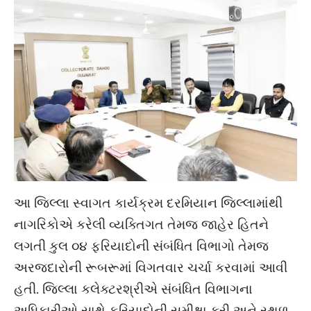
આ જિલ્લા સ્વાગત કાર્યક્રમ દરમિયાન જિલ્લામાંથી
નાગરિકોએ કરેલી વ્યક્તિગત તેમજ જાહેર હિતને
લગતી કુલ ૦૪ ફરિયાદોની સંબંધિત વિભાગો તેમજ
અરજદારોની રૂબરૂમાં વિગતવાર ચર્ચા કરવામાં આવી
હતી. જિલ્લા કલેક્ટરશ્રીએ સંબંધિત વિભાગના
અધિકારીઓ સાથે ફરિયાદોની સમીક્ષા કરી અને સ્થળ