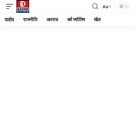
Aa
Font
Resizer
दाहोद
राजनीति
अपराध
धर्म ज्योतिष
खेल