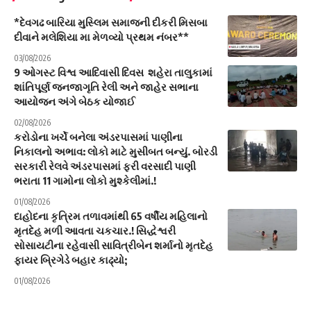
*દેવગઢ બારિયા મુસ્લિમ સમાજની દીકરી મિસબા
દીવાને મલેશિયા મા મેળવ્યો પ્રથમ નંબર**
03/08/2026
9 ઓગસ્ટ વિશ્વ આદિવાસી દિવસ શહેરા તાલુકામાં
શાંતિપૂર્ણ જનજાગૃતિ રેલી અને જાહેર સભાના
આયોજન અંગે બેઠક યોજાઈ
02/08/2026
કરોડોના ખર્ચે બનેલા અંડરપાસમાં પાણીના
નિકાલનો અભાવ: લોકો માટે મુસીબત બન્યું. બોરડી
સરકારી રેલવે અંડરપાસમાં ફરી વરસાદી પાણી
ભરાતા 11 ગામોના લોકો મુશ્કેલીમાં.!
01/08/2026
દાહોદના કૃત્રિમ તળાવમાંથી 65 વર્ષીય મહિલાનો
મૃતદેહ મળી આવતા ચકચાર.! સિદ્ધેશ્વરી
સોસાયટીના રહેવાસી સાવિત્રીબેન શર્માનો મૃતદેહ
ફાયર બ્રિગેડે બહાર કાઢ્યો;
01/08/2026