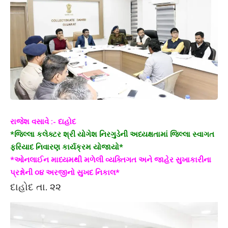
રાજેશ વસાવે :- દાહોદ
*જિલ્લા કલેક્ટર શ્રી યોગેશ નિરગુડેની અધ્યક્ષતામાં જિલ્લા સ્વાગત
ફરિયાદ નિવારણ કાર્યક્રમ યોજાયો*
*ઓનલાઈન માધ્યમથી મળેલી વ્યક્તિગત અને જાહેર સુખાકારીના
પ્રશ્નોની ૦૪ અરજીનો સુખદ નિકાલ*
દાહોદ તા. ૨૨