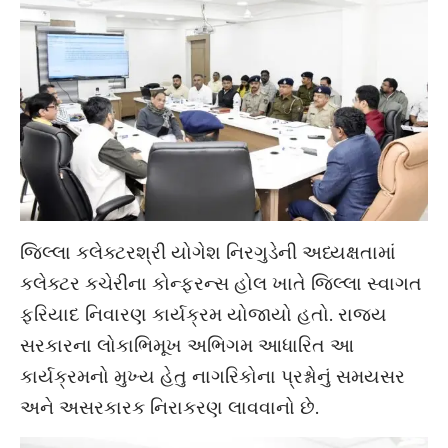
જિલ્લા કલેક્ટરશ્રી યોગેશ નિરગુડેની અધ્યક્ષતામાં
કલેક્ટર કચેરીના કોન્ફરન્સ હોલ ખાતે જિલ્લા સ્વાગત
ફરિયાદ નિવારણ કાર્યક્રમ યોજાયો હતો. રાજ્ય
સરકારના લોકાભિમૂખ અભિગમ આધારિત આ
કાર્યક્રમનો મુખ્ય હેતુ નાગરિકોના પ્રશ્નોનું સમયસર
અને અસરકારક નિરાકરણ લાવવાનો છે.