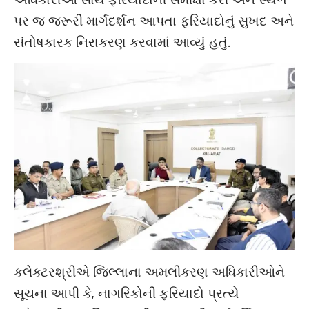
પર જ જરૂરી માર્ગદર્શન આપતા ફરિયાદોનું સુખદ અને
સંતોષકારક નિરાકરણ કરવામાં આવ્યું હતું.
કલેક્ટરશ્રીએ જિલ્લાના અમલીકરણ અધિકારીઓને
સૂચના આપી કે, નાગરિકોની ફરિયાદો પ્રત્યે