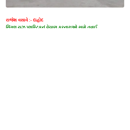
રાજેશ વસાવે :- દાહોદ
સિંગલ યુઝ પ્લાસ્ટિકનું વેચાણ કરનારાઓ સામે તવાઈ..
દાહોદ નગરપાલિકાએ 500 કિલો પ્રતિબંધિત સિંગલ યુઝ પ્લાસ્ટિકનો
જથ્થો જપ્ત કર્યો..
અગાઉ પણ નગરપાલિકા એ આઠ ટન પ્લાસ્ટિકની થેલીઓ જપ્ત કરી
હતી.
પર્યાવરણને નુકસાન પહોંચાડનાર તેમજ સ્વચ્છતા સર્વેક્ષણમાં
આડખીલી બનતા અવરોધો દૂર કરાશે.
દાહોદ તા.૨૨