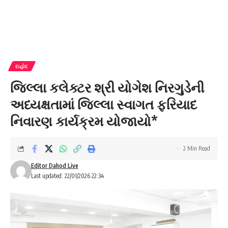
દાહોદ
જિલ્લા કલેક્ટર શ્રી યોગેશ નિરગુડેની
અધ્યક્ષતામાં જિલ્લા સ્વાગત ફરિયાદ
નિવારણ કાર્યક્રમ યોજાયો*
2 Min Read
Editor Dahod Live
Last updated: 22/01/2026 22:34