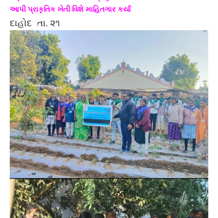
આપી પ્રાકૃતિક ખેતી વિશે માહિતગાર કર્યા
દાહોદ તા. ૨૧