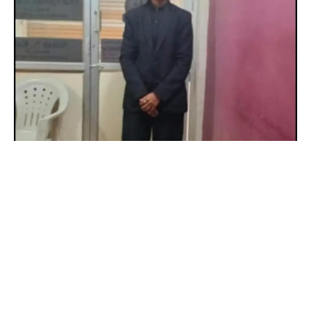
ઝાલોદ કોર્ટમાં ફરજ દરમિયાન આશાસ્પદ મહિલા વકીલનું હાર્ટ
એટેકથી કરુણ અવસાન