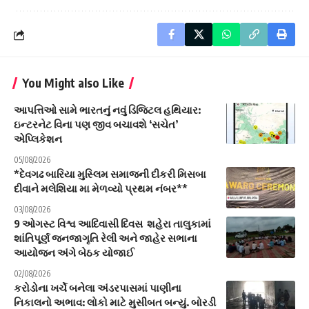
You Might also Like
આપત્તિઓ સામે ભારતનું નવું ડિજિટલ હથિયાર:
ઇન્ટરનેટ વિના પણ જીવ બચાવશે ‘સચેત’
એપ્લિકેશન
05/08/2026
*દેવગઢ બારિયા મુસ્લિમ સમાજની દીકરી મિસબા
દીવાને મલેશિયા મા મેળવ્યો પ્રથમ નંબર**
03/08/2026
9 ઓગસ્ટ વિશ્વ આદિવાસી દિવસ શહેરા તાલુકામાં
શાંતિપૂર્ણ જનજાગૃતિ રેલી અને જાહેર સભાના
આયોજન અંગે બેઠક યોજાઈ
02/08/2026
કરોડોના ખર્ચે બનેલા અંડરપાસમાં પાણીના
નિકાલનો અભાવ: લોકો માટે મુસીબત બન્યું. બોરડી