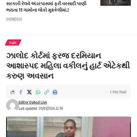
સરકારી રેલવે અંડરપાસમાં ફરી વરસાદી પાણી
ભરાતા 11 ગામોના લોકો મુશ્કેલીમાં.!
01/08/2026
દાહોદ
ઝાલોદ કોર્ટમાં ફરજ દરમિયાન
આશાસ્પદ મહિલા વકીલનું હાર્ટ એટેકથી
કરુણ અવસાન
2 Min Read
Editor Dahod Live
Last updated: 20/01/2026 22:59