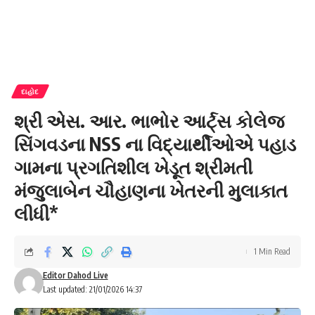
દાહોદ
શ્રી એસ. આર. ભાભોર આર્ટ્સ કોલેજ
સિંગવડના NSS ના વિદ્યાર્થીઓએ પહાડ
ગામના પ્રગતિશીલ ખેડૂત શ્રીમતી
મંજુલાબેન ચૌહાણના ખેતરની મુલાકાત
લીધી*
1 Min Read
Editor Dahod Live
Last updated: 21/01/2026 14:37