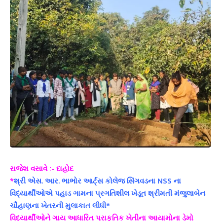
રાજેશ વસાવે :- દાહોદ
*
શ્રી એસ. આર. ભાભોર આર્ટ્સ કોલેજ સિંગવડના NSS ના
વિદ્યાર્થીઓએ પહાડ ગામના પ્રગતિશીલ ખેડૂત શ્રીમતી મંજુલાબેન
ચૌહાણના ખેતરની મુલાકાત લીધી*
વિદ્યાર્થીઓને ગાય આધારિત પ્રાકૃતિક ખેતીના આયામોના ડેમો