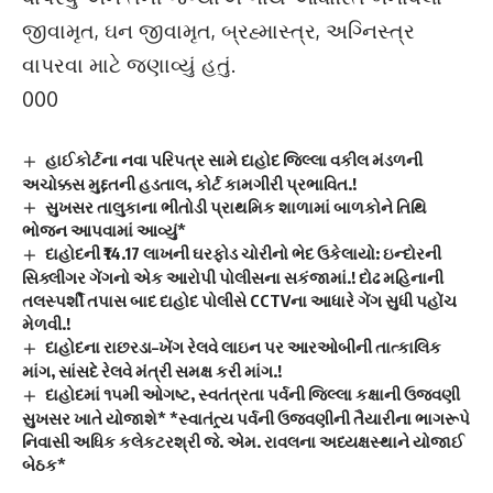
જીવામૃત, ઘન જીવામૃત, બ્રહ્માસ્ત્ર, અગ્નિસ્ત્ર
વાપરવા માટે જણાવ્યું હતું.
000
હાઈકોર્ટના નવા પરિપત્ર સામે દાહોદ જિલ્લા વકીલ મંડળની
અચોક્કસ મુદ્દતની હડતાલ, કોર્ટ કામગીરી પ્રભાવિત.!
સુખસર તાલુકાના ભીતોડી પ્રાથમિક શાળામાં બાળકોને તિથિ
ભોજન આપવામાં આવ્યું*
દાહોદની ₹14.17 લાખની ઘરફોડ ચોરીનો ભેદ ઉકેલાયો: ઇન્દોરની
સિક્લીગર ગેંગનો એક આરોપી પોલીસના સકંજામાં.! દોઢ મહિનાની
તલસ્પર્શી તપાસ બાદ દાહોદ પોલીસે CCTVના આધારે ગેંગ સુધી પહોંચ
મેળવી.!
દાહોદના રાછરડા–ખેંગ રેલવે લાઇન પર આરઓબીની તાત્કાલિક
માંગ, સાંસદે રેલવે મંત્રી સમક્ષ કરી માંગ.!
દાહોદમાં ૧૫મી ઓગષ્ટ, સ્વતંત્રતા પર્વની જિલ્લા કક્ષાની ઉજવણી
સુખસર ખાતે યોજાશે* *સ્વાતંત્ર્ય પર્વની ઉજવણીની તૈયારીના ભાગરૂપે
નિવાસી અધિક કલેકટરશ્રી જે. એમ. રાવલના અધ્યક્ષસ્થાને યોજાઈ
બેઠક*