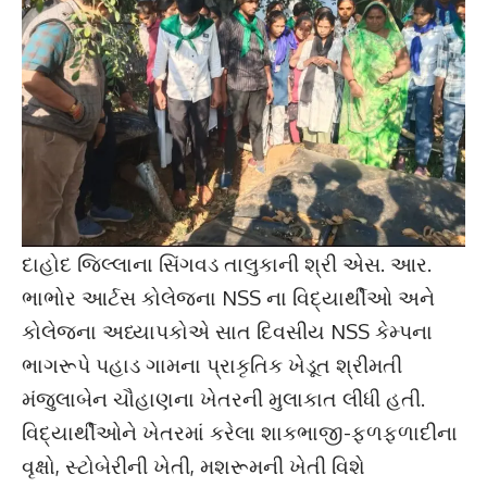
દાહોદ જિલ્લાના સિંગવડ તાલુકાની શ્રી એસ. આર.
ભાભોર આર્ટસ કોલેજના NSS ના વિદ્યાર્થીઓ અને
કોલેજના અધ્યાપકોએ સાત દિવસીય NSS કેમ્પના
ભાગરૂપે પહાડ ગામના પ્રાકૃતિક ખેડૂત શ્રીમતી
મંજુલાબેન ચૌહાણના ખેતરની મુલાકાત લીધી હતી.
વિદ્યાર્થીઓને ખેતરમાં કરેલા શાકભાજી-ફળફળાદીના
વૃક્ષો, સ્ટોબેરીની ખેતી, મશરૂમની ખેતી વિશે