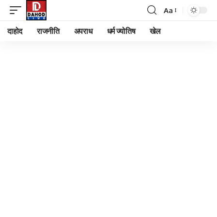
Aa
Font
Resizer
दाहोद
राजनीति
अपराध
धर्म ज्योतिष
खेल