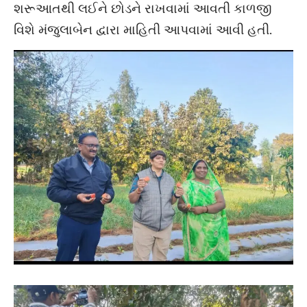
શરૂઆતથી લઈને છોડને રાખવામાં આવતી કાળજી
વિશે મંજુલાબેન દ્વારા માહિતી આપવામાં આવી હતી.