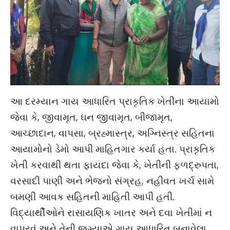
આ દરમ્યાન ગાય આધારિત પ્રાકૃતિક ખેતીના આયામો
જેવા કે, જીવામૃત, ઘન જીવામૃત, બીજામૃત,
આચ્છાદાન, વાપસા, બ્રહ્માસ્ત્ર, અગ્નિસ્ત્ર સહિતના
આયામોનો ડેમો આપી માહિતગાર કર્યા હતા. પ્રાકૃતિક
ખેતી કરવાથી થતા ફાયદા જેવા કે, ખેતીની ફળદ્રુપતા,
વરસાદી પાણી અને ભેજનો સંગ્રહ, નહીવત ખર્ચ સામે
બમણી આવક સહિતની માહિતી આપી હતી.
વિદ્યાર્થીઓને રાસાયણિક ખાતર અને દવા ખેતીમાં ન
વાપરવું અને તેની જગ્યાએ ગાય આધારિત બનાવેલા