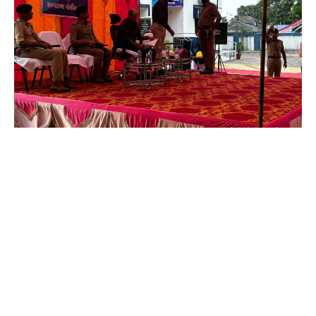
દેવગઢ બારીયા તાલુકાના સાગટાળા મુકામે પોલીસ અધિક્ષકની
ઉપસ્થિતિમાં લોક દરબાર યોજાયો..
દાહોદ તા. ૨૮
દેવગઢ બારીયા તાલુકાના સાગટાળા મુકામે દાહોદ
જિલ્લા પોલીસ અધિક્ષક દ્વારા પોલીસ સ્ટેશન ના વાર્ષિક
ઇન્સ્પેક્શન અન્વયે યોજેલ લોકદરબાર કાર્યક્રમમાં
લીમખેડા ડિવિઝન ઇન્ચાર્જ એસડીપીઓ ડી આર પટેલ ,