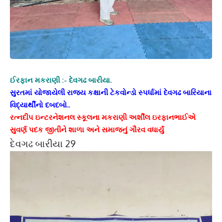
ઈરફાન મકરાણી :- દેવગઢ બારીયા.
સુરતમાં યોજાયેલી રાજ્ય કક્ષાની ટેકવોન્ડો સ્પર્ધામાં દેવગઢ બારિયાના
વિદ્યાર્થીનો દબદબો..
રત્નદીપ ઇન્ટરનેશનલ સ્કૂલના મકરાણી અર્શીલ ઇરફાનભાઈએ
સુવર્ણ પદક જીતીને શાળા અને સમાજનું ગૌરવ વધાર્યું
દેવગઢ બારીયા 29