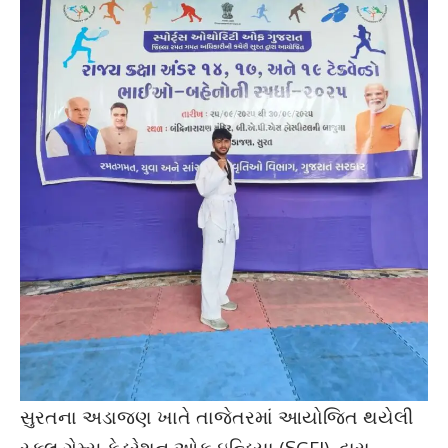
સુરતના અડાજણ ખાતે તાજેતરમાં આયોજિત થયેલી
સ્કૂલ ગેમ્સ ફેડરેશન ઓફ ઇન્ડિયા (SGFI) દ્વારા