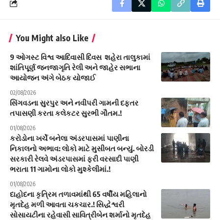
You Might also Like
9 ઓગસ્ટ વિશ્વ આદિવાસી દિવસ શહેરા તાલુકામાં
શાંતિપૂર્ણ જનજાગૃતિ રેલી અને જાહેર સભાના
આયોજન અંગે બેઠક યોજાઈ
02/08/2026
સિંગવડના સુરપુર અને નવીપરી ગામની દફતર
તપાસણી કરતા કલેકટર સુરભી ગૌતમ.!
01/08/2026
કરોડોના ખર્ચે બનેલા અંડરપાસમાં પાણીના
નિકાલનો અભાવ: લોકો માટે મુસીબત બન્યું. બોરડી
સરકારી રેલવે અંડરપાસમાં ફરી વરસાદી પાણી
ભરાતા 11 ગામોના લોકો મુશ્કેલીમાં.!
01/08/2026
દાહોદના કૃત્રિમ તળાવમાંથી 65 વર્ષીય મહિલાનો
મૃતદેહ મળી આવતા ચકચાર.! સિદ્ધેશ્વરી
સોસાયટીના રહેવાસી સાવિત્રીબેન શર્માનો મૃતદેહ