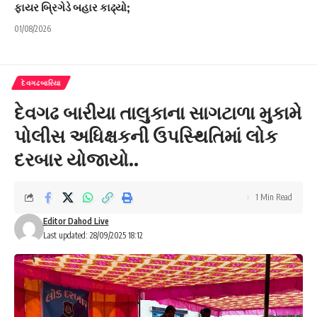
ફાયર બ્રિગેડે બહાર કાઢ્યો;
01/08/2026
દેવગઢબારિયા
દેવગઢ બારીયા તાલુકાના સાગટાળા મુકામે
પોલીસ અધિક્ષકની ઉપસ્થિતિમાં લોક
દરબાર યોજાયો..
1 Min Read
Editor Dahod Live
Last updated: 28/09/2025 18:12