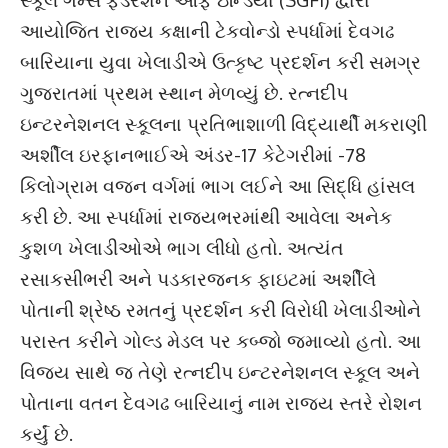
આયોજિત રાજ્ય કક્ષાની ટેકવોન્ડો સ્પર્ધામાં દેવગઢ
બારિયાના યુવા ખેલાડીએ ઉત્કૃષ્ટ પ્રદર્શન કરી સમગ્ર
ગુજરાતમાં પ્રથમ સ્થાન મેળવ્યું છે. રત્નદીપ
ઇન્ટરનેશનલ સ્કૂલના પ્રતિભાશાળી વિદ્યાર્થી મકરાણી
અર્શીલ ઇરફાનભાઈએ અંડર-17 કેટેગરીમાં -78
કિલોગ્રામ વજન વર્ગમાં ભાગ લઈને આ સિદ્ધિ હાંસલ
કરી છે. આ સ્પર્ધામાં રાજ્યભરમાંથી આવેલા અનેક
કુશળ ખેલાડીઓએ ભાગ લીધો હતો. અત્યંત
રસાકસીભરી અને પડકારજનક ફાઇટમાં અર્શીલે
પોતાની શ્રેષ્ઠ રમતનું પ્રદર્શન કરી વિરોધી ખેલાડીઓને
પરાસ્ત કરીને ગોલ્ડ મેડલ પર કબ્જો જમાવ્યો હતો. આ
વિજય સાથે જ તેણે રત્નદીપ ઇન્ટરનેશનલ સ્કૂલ અને
પોતાના વતન દેવગઢ બારિયાનું નામ રાજ્ય સ્તરે રોશન
કર્યું છે.