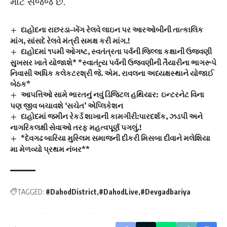
માટે સજ્જ છે.
દાહોદના રાછરડા–ખેંગ રેલવે લાઇન પર આરઓબીની તાત્કાલિક
માંગ, સાંસદે રેલવે મંત્રી સમક્ષ કરી માંગ.!
દાહોદમાં ૧૫મી ઓગષ્ટ, સ્વતંત્રતા પર્વની જિલ્લા કક્ષાની ઉજવણી
સુખસર ખાતે યોજાશે* *સ્વાતંત્ર્ય પર્વની ઉજવણીની તૈયારીના ભાગરૂપે
નિવાસી અધિક કલેકટરશ્રી જે. એમ. રાવલના અધ્યક્ષસ્થાને યોજાઈ
બેઠક*
આપત્તિઓ સામે ભારતનું નવું ડિજિટલ હથિયાર: ઇન્ટરનેટ વિના
પણ જીવ બચાવશે ‘સચેત’ એપ્લિકેશન
દાહોદમાં જમીન રેકર્ડ શાખાની કામગીરી:પારદર્શક, ઝડપી અને
નાગરિકલક્ષી સેવાઓ તરફ મહત્વપૂર્ણ પગલું.!
*દેવગઢ બારિયા મુસ્લિમ સમાજની દીકરી મિસબા દીવાને મલેશિયા
મા મેળવ્યો પ્રથમ નંબર**
TAGGED:
#DahodDistrict
#DahodLive
#Devgadbariya