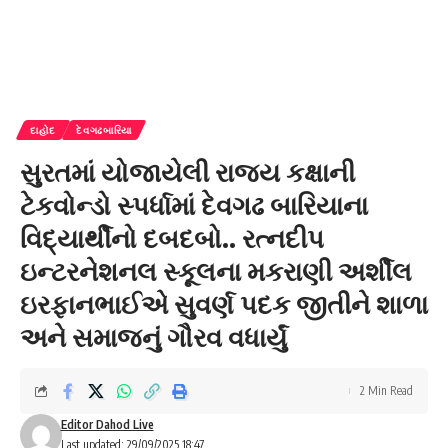
દાહોદ
દેવગઢબારિયા
સુરતમાં યોજાયેલી રાજ્ય કક્ષાની
ટેકવોન્ડો સ્પર્ધામાં દેવગઢ બારિયાના
વિદ્યાર્થીનો દબદબો.. રત્નદીપ
ઇન્ટરનેશનલ સ્કૂલના મકરાણી અર્શીલ
ઇરફાનભાઈએ સુવર્ણ પદક જીતીને શાળા
અને સમાજનું ગૌરવ વધાર્યું
2 Min Read
Editor Dahod Live
Last updated: 29/09/2025 18:47