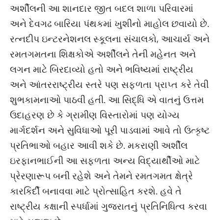
અર્શીલની આ શાનદાર જીત બદલ શાળા પરિવારમાં
અને દેવગઢ બારિયા પંથકમાં ખુશીનો માહોલ છવાયો છે.
રત્નદીપ ઇન્ટરનેશનલ સ્કૂલના સંચાલકો, આચાર્ય અને
રમતગમતના શિક્ષકોએ અર્શીલને તેની મહેનત અને
લગન માટે બિરદાવ્યો હતો અને ભવિષ્યમાં રાષ્ટ્રીય
અને આંતરરાષ્ટ્રીય સ્તરે પણ સફળતા પ્રાપ્ત કરે તેવી
શુભકામનાઓ પાઠવી હતી. આ સિદ્ધિ એ વાતનું ઉત્તમ
ઉદાહરણ છે કે ગ્રામીણ વિસ્તારોમાં પણ યોગ્ય
માર્ગદર્શન અને સુવિધાઓ પૂરી પાડવામાં આવે તો ઉત્કૃષ્ટ
પ્રતિભાઓ બહાર આવી શકે છે. મકરાણી અર્શીલ
ઇરફાનભાઈની આ સફળતા અન્ય વિદ્યાર્થીઓ માટે
પ્રેરણારૂપ બની રહેશે અને તેમને રમતગમત ક્ષેત્રે
કારકિર્દી બનાવવા માટે પ્રોત્સાહિત કરશે. હવે તે
રાષ્ટ્રીય કક્ષાની સ્પર્ધામાં ગુજરાતનું પ્રતિનિધિત્વ કરવા