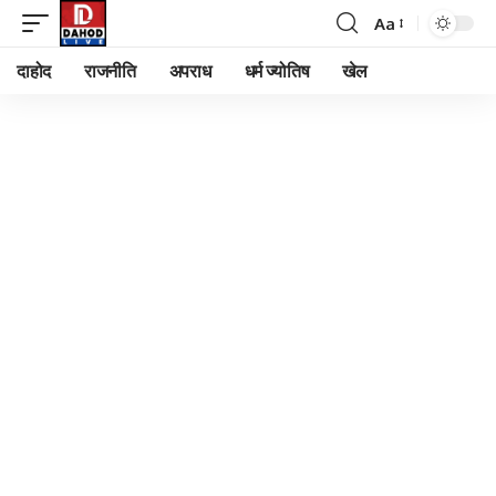
Aa
Font
Resizer
दाहोद
राजनीति
अपराध
धर्म ज्योतिष
खेल