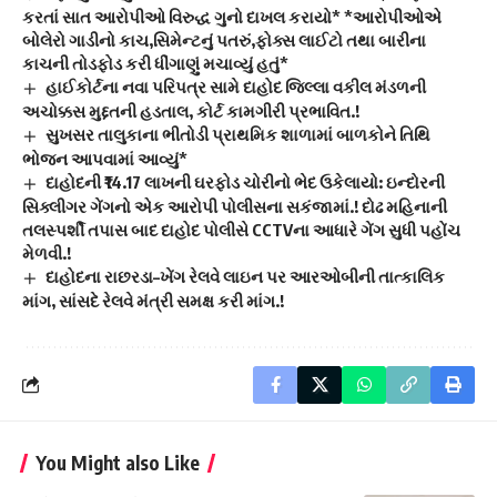
કરતાં સાત આરોપીઓ વિરુદ્ધ ગુનો દાખલ કરાયો* *આરોપીઓએ
બોલેરો ગાડીનો કાચ,સિમેન્ટનું પતરું,ફોક્સ લાઈટો તથા બારીના
કાચની તોડફોડ કરી ધીંગાણું મચાવ્યું હતું*
હાઈકોર્ટના નવા પરિપત્ર સામે દાહોદ જિલ્લા વકીલ મંડળની
અચોક્કસ મુદ્દતની હડતાલ, કોર્ટ કામગીરી પ્રભાવિત.!
સુખસર તાલુકાના ભીતોડી પ્રાથમિક શાળામાં બાળકોને તિથિ
ભોજન આપવામાં આવ્યું*
દાહોદની ₹14.17 લાખની ઘરફોડ ચોરીનો ભેદ ઉકેલાયો: ઇન્દોરની
સિક્લીગર ગેંગનો એક આરોપી પોલીસના સકંજામાં.! દોઢ મહિનાની
તલસ્પર્શી તપાસ બાદ દાહોદ પોલીસે CCTVના આધારે ગેંગ સુધી પહોંચ
મેળવી.!
દાહોદના રાછરડા–ખેંગ રેલવે લાઇન પર આરઓબીની તાત્કાલિક
માંગ, સાંસદે રેલવે મંત્રી સમક્ષ કરી માંગ.!
You Might also Like