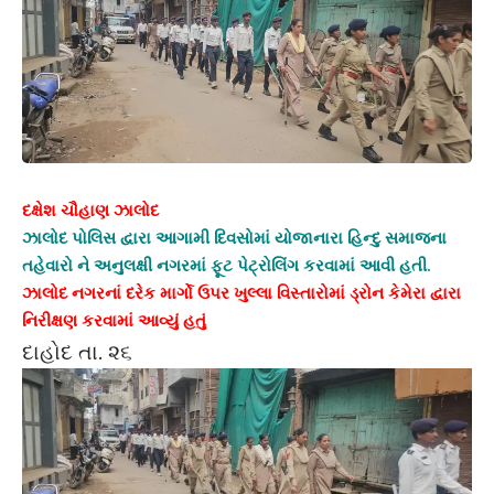
દક્ષેશ ચૌહાણ ઝાલોદ
ઝાલોદ પોલિસ દ્વારા આગામી દિવસોમાં યોજાનારા હિન્દુ સમાજના
તહેવારો ને અનુલક્ષી નગરમાં ફૂટ પેટ્રોલિંગ કરવામાં આવી હતી.
ઝાલોદ નગરનાં દરેક માર્ગો ઉપર ખુલ્લા વિસ્તારોમાં ડ્રોન કેમેરા દ્વારા
નિરીક્ષણ કરવામાં આવ્યું હતું
દાહોદ તા. ૨૬