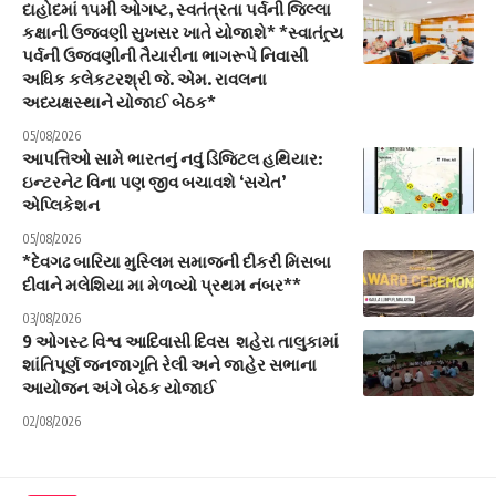
દાહોદમાં ૧૫મી ઓગષ્ટ, સ્વતંત્રતા પર્વની જિલ્લા
કક્ષાની ઉજવણી સુખસર ખાતે યોજાશે* *સ્વાતંત્ર્ય
પર્વની ઉજવણીની તૈયારીના ભાગરૂપે નિવાસી
અધિક કલેકટરશ્રી જે. એમ. રાવલના
અધ્યક્ષસ્થાને યોજાઈ બેઠક*
05/08/2026
આપત્તિઓ સામે ભારતનું નવું ડિજિટલ હથિયાર:
ઇન્ટરનેટ વિના પણ જીવ બચાવશે ‘સચેત’
એપ્લિકેશન
05/08/2026
*દેવગઢ બારિયા મુસ્લિમ સમાજની દીકરી મિસબા
દીવાને મલેશિયા મા મેળવ્યો પ્રથમ નંબર**
03/08/2026
9 ઓગસ્ટ વિશ્વ આદિવાસી દિવસ શહેરા તાલુકામાં
શાંતિપૂર્ણ જનજાગૃતિ રેલી અને જાહેર સભાના
આયોજન અંગે બેઠક યોજાઈ
02/08/2026