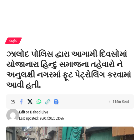
દાહોદ
ઝાલોદ પોલિસ દ્વારા આગામી દિવસોમાં
યોજાનારા હિન્દુ સમાજના તહેવારો ને
અનુલક્ષી નગરમાં ફૂટ પેટ્રોલિંગ કરવામાં
આવી હતી.
1 Min Read
Editor Dahod Live
Last updated: 26/07/2025 21:46