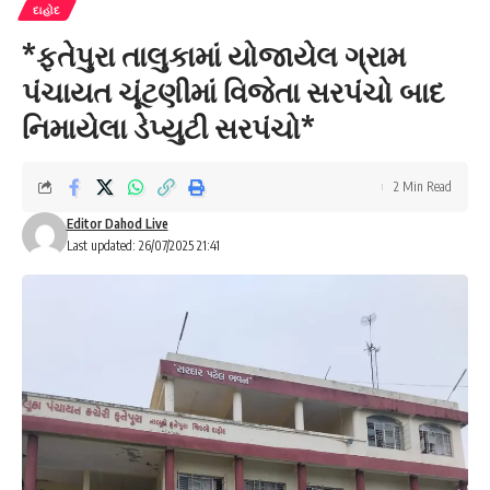
દાહોદ
*ફતેપુરા તાલુકામાં યોજાયેલ ગ્રામ
પંચાયત ચૂંટણીમાં વિજેતા સરપંચો બાદ
નિમાયેલા ડેપ્યુટી સરપંચો*
2 Min Read
Editor Dahod Live
Last updated: 26/07/2025 21:41