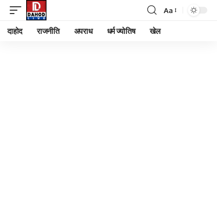
Aa
Font
Resizer
दाहोद
राजनीति
अपराध
धर्म ज्योतिष
खेल