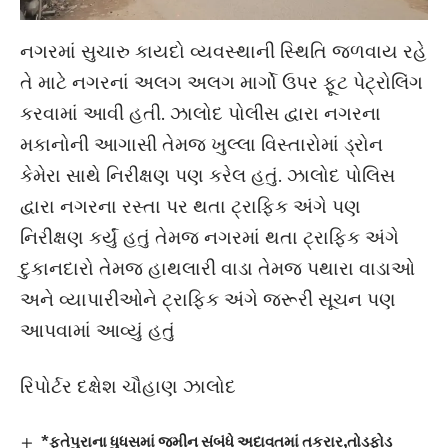
નગરમાં સુચારુ કાયદો વ્યવસ્થાની સ્થિતિ જળવાય રહે
તે માટે નગરનાં અલગ અલગ માર્ગો ઉપર ફૂટ પેટ્રોલિંગ
કરવામાં આવી હતી. ઝાલોદ પોલીસ દ્વારા નગરના
મકાનોની આગાસી તેમજ ખુલ્લા વિસ્તારોમાં ડ્રોન
કેમેરા સાથે નિરીક્ષણ પણ કરેલ હતું. ઝાલોદ પોલિસ
દ્વારા નગરના રસ્તા પર થતા ટ્રાફિક અંગે પણ
નિરીક્ષણ કર્યું હતું તેમજ નગરમાં થતા ટ્રાફિક અંગે
દુકાનદારો તેમજ હાથલારી વાડા તેમજ પથારા વાડાઓ
અને વ્યાપારીઓને ટ્રાફિક અંગે જરૂરી સૂચન પણ
આપવામાં આવ્યું હતું
રિપોર્ટર દક્ષેશ ચૌહાણ ઝાલોદ
*ફતેપુરાના ધુધસમાં જમીન સંબંધે અદાવતમાં તકરાર,તોડફોડ