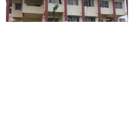
બાબુ સોલંકી:- સુખસર
*ફતેપુરા તાલુકામાં યોજાયેલ ગ્રામ પંચાયત ચૂંટણીમાં વિજેતા
સરપંચો બાદ નિમાયેલા ડેપ્યુટી સરપંચો*