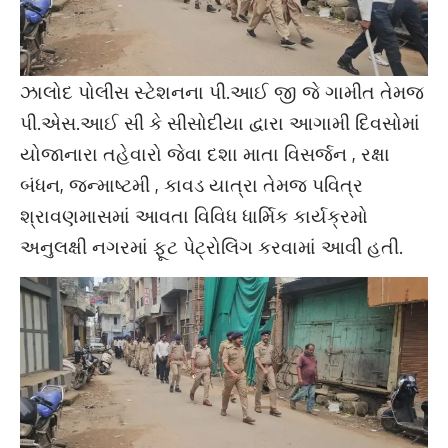
ઝાલોદ પોલીસ સ્ટેશનના પી.આઈ જી જે ગામીત તેમજ
પી.એસ.આઈ સી કે સીસોદીયા દ્વારા આગામી દિવસોમાં
યોજાનારા તહેવારો જેવા દશા માતા વિસર્જન , રક્ષા
બંધન, જન્માષ્ટમી , કાવડ યાત્રા તેમજ પવિત્ર
શ્રાવણમાસમાં આવતા વિવિધ ધાર્મિક કાર્યક્રમો
અનુલક્ષી નગરમાં ફૂટ પેટ્રોલિંગ કરવામાં આવી હતી.