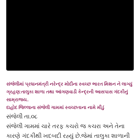
સંજેલીમાં પ્રધાનમંત્રી નરેન્દ્ર મોદીના સ્વચ્છ ભારત મિશન ને લાગ્યું
ગ્રહણ:તાલુકા શાળા તથા આંગણવાડી કેન્દ્રની આસપાસ ગંદકીનું
સામ્રાજ્ય..
દાહોદ જિલ્લાના સંજેલી ગામમાં સ્વચ્છતાના નામે મીંડું
સંજેલી તા.૦૮
સંજેલી ગામમાં ચારે તરફ કચરો જ કચરા અને તેના
કારણે ગંદકીથી ખદબદી રહ્યું છે.જેમાં તાલુકા શાળાની