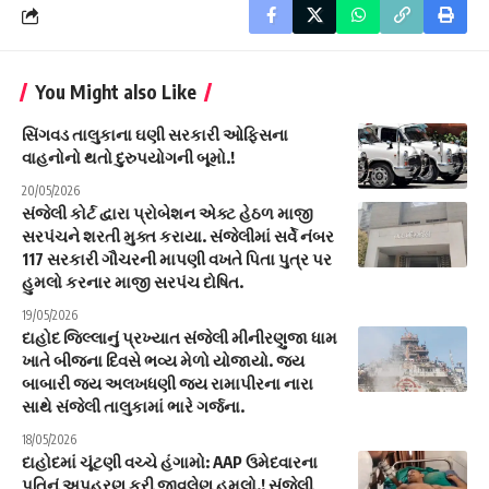
You Might also Like
સિંગવડ તાલુકાના ઘણી સરકારી ઓફિસના
વાહનોનો થતો દુરુપયોગની બૂમો.!
20/05/2026
સંજેલી કોર્ટ દ્વારા પ્રોબેશન એક્ટ હેઠળ માજી
સરપંચને શરતી મુક્ત કરાયા. સંજેલીમાં સર્વે નંબર
117 સરકારી ગૌચરની માપણી વખતે પિતા પુત્ર પર
હુમલો કરનાર માજી સરપંચ દોષિત.
19/05/2026
દાહોદ જિલ્લાનું પ્રખ્યાત સંજેલી મીનીરણુજા ધામ
ખાતે બીજના દિવસે ભવ્ય મેળો યોજાયો. જય
બાબારી જય અલખધણી જય રામાપીરના નારા
સાથે સંજેલી તાલુકામાં ભારે ગર્જના.
18/05/2026
દાહોદમાં ચૂંટણી વચ્ચે હંગામો: AAP ઉમેદવારના
પતિનું અપહરણ કરી જીવલેણ હુમલો.! સંજેલી