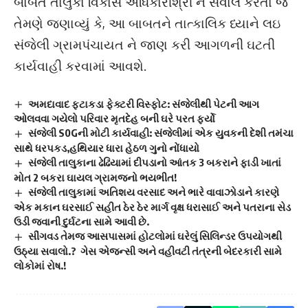
બાબતે તાલુકા વિકાસ અધિકારીશ્રી ને સવાલ કરતા જ
તેમણે જણાવ્યું કે, આ બાબતને તાત્કાલિક ધ્યાને લઇ
સંજેલી ગ્રામપંચાયત ને જાણ કરી આગળની ઘટતી
કાર્યવાહી કરવામાં આવશે.
અમદાવાદ ફટાકડા ફેક્ટરી વિસ્ફોટ: સંજેલીથી પેટની આગ
ઓલવવા ગયેલો પરિવાર મૃતદેહ બની ઘરે પરત ફર્યો
સંજેલી S0Gની મોટી કાર્યવાહી: સંજેલીમાં એક યુવકની દેશી તમંચા
સાથે ધરપકડ,હથિયાર ધારા હેઠળ ગુનો નોંધાયો
સંજેલી તાલુકાના ઢેઢિયામાં દીપડાનો આંતક 3 બકરાને ફાડી ખાતાં
મોત 2 બકરા ઘાયલ ગ્રામજનો ભયભીત!
સંજેલી તાલુકામાં અતિશય વરસાદ અને ભારે વાવાઝોડાને કારણે
એક મકાન ઘરસાઈ સહીત ઠેર ઠેર માર્ગ વૃક્ષ ધરાસાઈ અને પતરાના સેડ
ઉડી જવાની દુર્ઘટના સામે આવી છે.
સીંગવડ તેમજ આસપાસમાં હોટલોમાં ઘરેલું સિલિન્ડર ઉપયોગથી
ઉઠ્યા સવાલો.? ગેસ એજન્સી અને વહીવટી તંત્રની બેદરકારી સામે
લોકોમાં રોષ.!