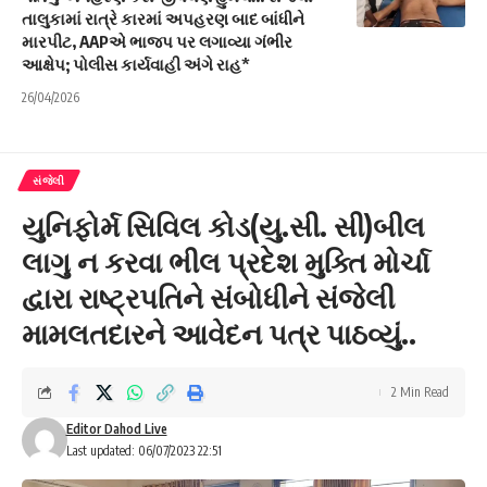
તાલુકામાં રાત્રે કારમાં અપહરણ બાદ બાંધીને
મારપીટ, AAPએ ભાજપ પર લગાવ્યા ગંભીર
આક્ષેપ; પોલીસ કાર્યવાહી અંગે રાહ*
26/04/2026
સંજેલી
યુનિફોર્મ સિવિલ કોડ(યુ.સી. સી)બીલ
લાગુ ન કરવા ભીલ પ્રદેશ મુક્તિ મોર્ચા
દ્વારા રાષ્ટ્રપતિને સંબોધીને સંજેલી
મામલતદારને આવેદન પત્ર પાઠવ્યું..
2 Min Read
Editor Dahod Live
Last updated: 06/07/2023 22:51