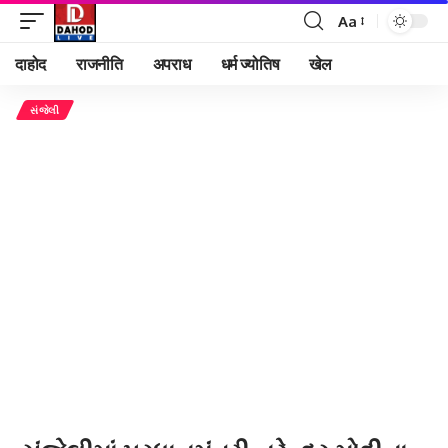
Aa
Font
Resizer
दाहोद
राजनीति
अपराध
धर्म ज्योतिष
खेल
સંજેલી