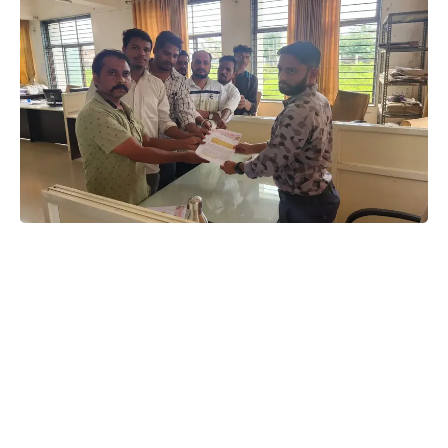
મહેન્દ્ર ચારેલ :- સંજેલી
યુનિફોર્મ સિવિલ કોડ(યુ.સી. સી)બીલ લાગુ ન કરવા ભીલ પ્રદેશ મુક્તિ
મોર્ચા દ્વારા રાષ્ટ્રપતિને સંબોધીને સંજેલી મામલતદારને આવેદન પત્ર.
સંજેલી તા.૦૬
ભારત દેશ બિન સાંપ્રદાયિક દેશ છે અને આપના દેશમાં
તમામ ધર્મના લોકો હળીમળીને રહે છે. ભારતના કાયદા
પંચ દ્વારા તા.14 જૂન 2023 ના રોજ નાગરિક સંહિતાના