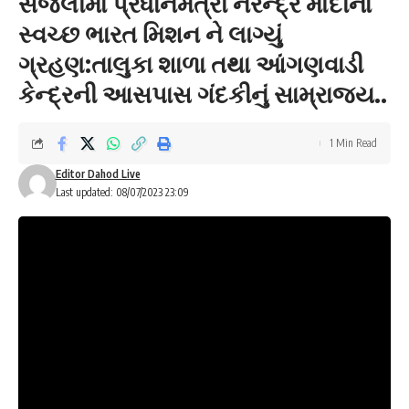
સંજેલીમાં પ્રધાનમંત્રી નરેન્દ્ર મોદીના
સ્વચ્છ ભારત મિશન ને લાગ્યું
ગ્રહણ:તાલુકા શાળા તથા આંગણવાડી
કેન્દ્રની આસપાસ ગંદકીનું સામ્રાજ્ય..
1 Min Read
Editor Dahod Live
Last updated: 08/07/2023 23:09