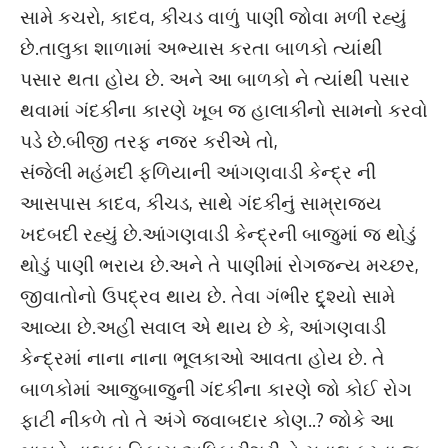
સામે કચરો, કાદવ, કીચડ વાળું પાણી જોવા મળી રહ્યું
છે.તાલુકા શાળામાં અભ્યાસ કરતા બાળકો ત્યાંથી
પસાર થતા હોય છે. અને આ બાળકો ને ત્યાંથી પસાર
થવામાં ગંદકીના કારણે ખૂબ જ હાલાકીનો સામનો કરવો
પડે છે.બીજી તરફ નજર કરીએ તો,
સંજેલી મહંમદી ફળિયાની આંગણવાડી કેન્દ્ર ની
આસપાસ કાદવ, કીચડ, સાથે ગંદકીનું સામ્રાજ્ય
ખદબદી રહ્યું છે.આંગણવાડી કેન્દ્રની બાજુમાં જ થોડું
થોડું પાણી ભરાય છે.અને તે પાણીમાં રોગજન્ય મચ્છર,
જીવાતોનો ઉપદ્રવ થાય છે. તેવા ગંભીર દ્ર્શ્યો સામે
આવ્યા છે.અહી સવાલ એ થાય છે કે, આંગણવાડી
કેન્દ્રમાં નાના નાના ભૂલકાઓ આવતા હોય છે. તે
બાળકોમાં આજુબાજુની ગંદકીના કારણે જો કોઈ રોગ
ફાટી નીકળે તો તે અંગે જવાબદાર કોણ..? જોકે આ