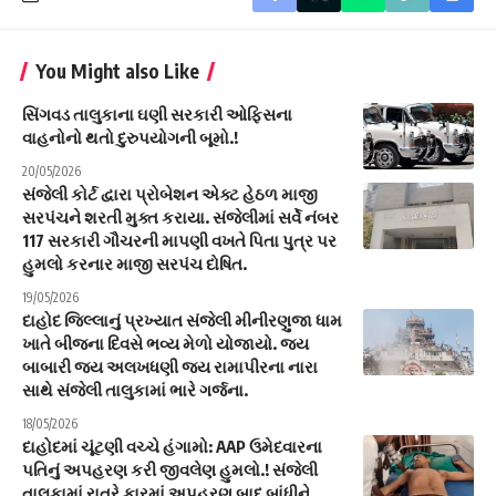
You Might also Like
સિંગવડ તાલુકાના ઘણી સરકારી ઓફિસના
વાહનોનો થતો દુરુપયોગની બૂમો.!
20/05/2026
સંજેલી કોર્ટ દ્વારા પ્રોબેશન એક્ટ હેઠળ માજી
સરપંચને શરતી મુક્ત કરાયા. સંજેલીમાં સર્વે નંબર
117 સરકારી ગૌચરની માપણી વખતે પિતા પુત્ર પર
હુમલો કરનાર માજી સરપંચ દોષિત.
19/05/2026
દાહોદ જિલ્લાનું પ્રખ્યાત સંજેલી મીનીરણુજા ધામ
ખાતે બીજના દિવસે ભવ્ય મેળો યોજાયો. જય
બાબારી જય અલખધણી જય રામાપીરના નારા
સાથે સંજેલી તાલુકામાં ભારે ગર્જના.
18/05/2026
દાહોદમાં ચૂંટણી વચ્ચે હંગામો: AAP ઉમેદવારના
પતિનું અપહરણ કરી જીવલેણ હુમલો.! સંજેલી
તાલુકામાં રાત્રે કારમાં અપહરણ બાદ બાંધીને