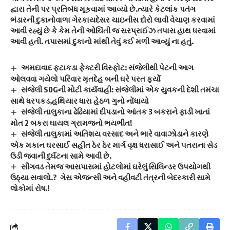
દ્વારા તેની પર પ્રતિબંધ મૂકવામાં આવ્યો છે.ત્યારે કેટલાંક પતંગ
ભંડારની દુકાનોવાળા ગેરકાયદેસર ચાઇનીસ દોરો લાવી વેચાણ કરવામાં
આવી રહ્યું છે કે કેમ તેની ઓચિંતી જ સરપ્રાઈઝ તપાસ હાથ ધરવામાં
આવી હતી. તપાસમાં દુકાનો માંથી તેવું કઈ મળી આવ્યું ના હતું.
અમદાવાદ ફટાકડા ફેક્ટરી વિસ્ફોટ: સંજેલીથી પેટની આગ
ઓલવવા ગયેલો પરિવાર મૃતદેહ બની ઘરે પરત ફર્યો
સંજેલી S0Gની મોટી કાર્યવાહી: સંજેલીમાં એક યુવકની દેશી તમંચા
સાથે ધરપકડ,હથિયાર ધારા હેઠળ ગુનો નોંધાયો
સંજેલી તાલુકાના ઢેઢિયામાં દીપડાનો આંતક 3 બકરાને ફાડી ખાતાં
મોત 2 બકરા ઘાયલ ગ્રામજનો ભયભીત!
સંજેલી તાલુકામાં અતિશય વરસાદ અને ભારે વાવાઝોડાને કારણે
એક મકાન ઘરસાઈ સહીત ઠેર ઠેર માર્ગ વૃક્ષ ધરાસાઈ અને પતરાના સેડ
ઉડી જવાની દુર્ઘટના સામે આવી છે.
સીંગવડ તેમજ આસપાસમાં હોટલોમાં ઘરેલું સિલિન્ડર ઉપયોગથી
ઉઠ્યા સવાલો.? ગેસ એજન્સી અને વહીવટી તંત્રની બેદરકારી સામે
લોકોમાં રોષ.!