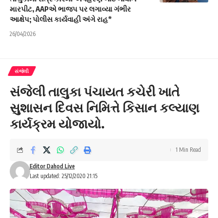
મારપીટ, AAPએ ભાજપ પર લગાવ્યા ગંભીર
આક્ષેપ; પોલીસ કાર્યવાહી અંગે રાહ*
26/04/2026
સંજેલી
સંજેલી તાલુકા પંચાયત કચેરી ખાતે
સુશાસન દિવસ નિમિત્તે કિસાન કલ્યાણ
કાર્યક્રમ યોજાયો.
1 Min Read
Editor Dahod Live
Last updated: 25/12/2020 21:15