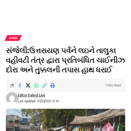
સંજેલી
સંજેલી:ઉત્તરાયણ પર્વને લઇને તાલુકા
વહીવટી તંત્ર દ્વારા પ્રતિબંધિત ચાઈનીઝ
દોરા અને તુક્કલની તપાસ હાથ ધરાઈ
1 Min Read
Editor Dahod Live
Last updated: 01/01/2021 21:14