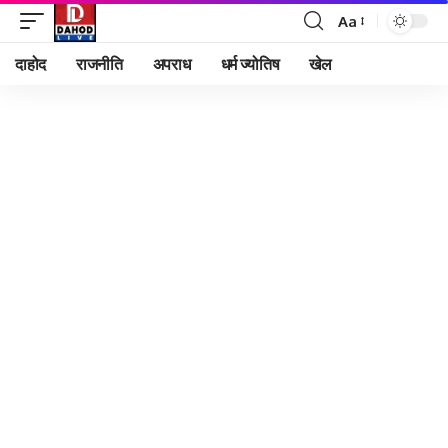
Aa
Font
Resizer
दाहोद
राजनीति
अपराध
धर्म ज्योतिष
खेल