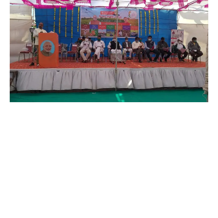
કપિલ સાધુ :- સંજેલી
સંજેલી તાલુકા પંચાયત કચેરી ખાતે સુશાસન દિવસ નિમિત્તે કિસાન
કલ્યાણ કાર્યક્રમ યોજાયો.
સંજેલી તા.25
પૂર્વ વડાપ્રધાન અટલ બિહારી વાજપાઇના જન્મ દિને ઉજવાતા સુશાસન
દિન નિમિત્તે સંજેલી તાલુકા પંચાયત મથકે માજી તાલુકા પ્રમુખની