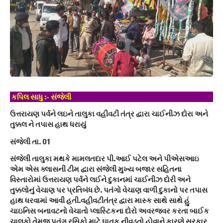
કપિલ સાધુ :- સંજેલી
ઉત્તરાયણ પર્વને લઇને તાલુકા વહીવટી તંત્ર દ્વારા ચાઈનીઝ દોરા અને
તુક્કલ ને તપાસ હાથ ધરાયું
સંજેલી તા. 01
સંજેલી તાલુકા મથકે મામલતદાર પી.આઈ પટેલ અને પીએસઆઇ
એમ એસ ક્લાસની ટીમ દ્વારા સંજેલી મુખ્ય બજાર સહિતના
વિસ્તારોમાં ઉત્તરાયણ પર્વને લઈને દુકાનમાં ચાઈનીઝ દોરી અને
તુક્કલોનું વેચાણ પર પ્રતિબંધ છે. પતંગો વેચાણ વાળી દુકાનો પર તપાસ
હાથ ધરવામાં આવી હતી.વહીવટીતંત્ર દ્વારા માસ્ક સાથે સાથે હું
ચાઇનિસ બનાવટનો વેચાતો પ્લાસ્ટિકના દોરો અવરજવર કરતા બાઈક
ચાલકો તેમજ પતંગ રસિકો માટે ઘાતક નીવડતો હોવાને કારણે સરકાર