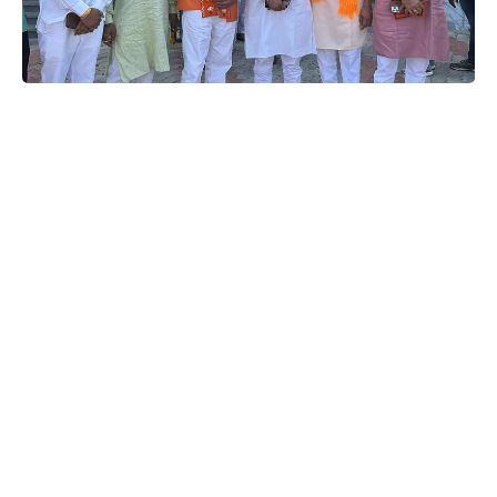
રાજેશ વસાવે :- દાહોદ
દાહોદ ભાજપમાં નવા પ્રમુખની નિમણૂક: સ્નેહલ ધરીયાએ 7મા
જિલ્લા પ્રમુખ તરીકે પદભાર સંભાળ્યો, 38 વર્ષનો સંગઠન અનુભવ
દાહોદ તા.15