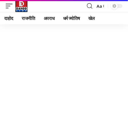
Aa
Font
Resizer
दाहोद
राजनीति
अपराध
धर्म ज्योतिष
खेल