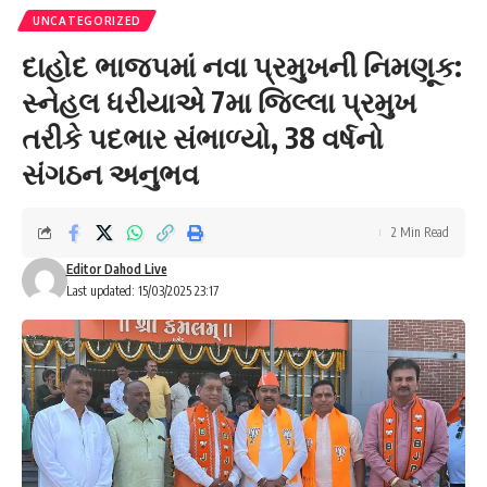
UNCATEGORIZED
દાહોદ ભાજપમાં નવા પ્રમુખની નિમણૂક:
સ્નેહલ ધરીયાએ 7મા જિલ્લા પ્રમુખ
તરીકે પદભાર સંભાળ્યો, 38 વર્ષનો
સંગઠન અનુભવ
2 Min Read
Editor Dahod Live
Last updated: 15/03/2025 23:17