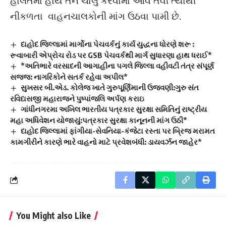
હાલતમાં હોય તેને ચાલુ કરવામાં આવે તેવી ત્યાંથી
નીકળતા વાહનચાલકોની માંગ ઉઠવા પામી છે.
દાહોદ જિલ્લામાં માર્ગોના પેચવર્કનું કાર્ય યુદ્ધના ધોરણે શરૂ :
રૂવાબારી એપ્રોચ રોડ પર GSB પેચવર્કથી માર્ગ સુધારણા હાથ ધરાઈ*
*અતિભારે વરસાદની આગાહીના પગલે જિલ્લા વહીવટી તંત્ર સંપૂર્ણ
સજ્જ: નાગરિકોને સતર્ક રહેવા અપીલ*
સુખસર બી.એડ. કોલેજ ખાતે ગુરુપૂર્ણિમાની ઉજવણી:ગુરુ સંત
રવિદાસજી મહારાજને પુષ્પાંજલિ અર્પણ કરાઇ
ગાંધીનગરમા અખિલ ભારતીય પત્રકાર સુરક્ષા સમિતિનું રાષ્ટ્રીય
મહા અધિવેશન યોજાયું:પત્રકાર સુરક્ષા કાનૂનની માંગ ઉઠી*
દાહોદ જિલ્લામાં ફાંગીયા-સેવનિયા-કંજેટા રસ્તા પર બ્રિજ મરામત
કામગીરીને કારણે ભારે વાહનો માટે પ્રવેશબંધી: ડાયવર્ઝન જાહેર*
You Might also Like