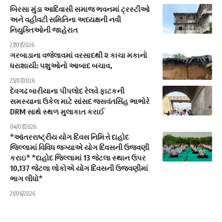
બિરસા મુંડા આદિવાસી સમાજ ભવનમાં ટ્રસ્ટીઓ
અને વહીવટી સમિતિના અધ્યક્ષની નવી
નિયુક્તિઓની જાહેરાત
27/07/2026
ગરબાડાના વજેલાવમાં વરસાદથી ૨ કાચા મકાનો
ધરાશાયી: પશુઓનો આબાદ બચાવ,
25/07/2026
દેવગઢ બારીયાના પીપલોદ રેલવે ફાટકની
સમસ્યાના ઉકેલ માટે સાંસદ જસવંતસિંહ ભાભોરે
DRM સાથે સ્થળ મુલાકાત કરાઈ
04/07/2026
*આંતરરાષ્ટ્રીય યોગ દિવસ નિમિત્તે દાહોદ
જિલ્લામાં વિવિધ જગ્યાએ યોગ દિવસની ઉજવણી
કરાઇ* *દાહોદ જિલ્લામાં 13 જેટલા સ્થાન ઉપર
10,137 જેટલા લોકોએ યોગ દિવસની ઉજવણીમાં
ભાગ લીધો*
21/06/2026