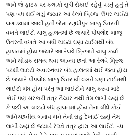
અને જે ફાટક પર કલાકો સુધી રોકાઈ રહેવું પડતું હતું તે
પણ બંધ થઈ ગયું જ્યારે આ રેલવે બ્રિજ ઉપર લાઈટો
લગાડવામાં આવી હતી જેમાં રણધીપુર બાજુ ઉતરતી
વખતે લાઈટો ચાલુ હાલતમાં છે જ્યારે પીપલોદ બાજુ
ઉતરતી વખતે આ બધી લાઇટો ઘણા ટાઈમથી બંધ
હાલતમાં હોય જ્યારે આ રેલવે બ્રિજને ચાલુ કર્યા
અને થોડાક સમય થવા આવ્યા છતાં આ રેલવે બ્રિજ
પરથી લાઇટો અવારનવાર બંધ હાલતમાં થઈ જતા હોય
છે જ્યારે પીપલોદ બાજુ ઉત્તર થી વખતે ઘણા ટાઈમથી
લાઈટો બંધ હોય પરંતુ આ લાઈટોને ચાલુ કરવા માટે
કોઈ પણ સરકારી તંત્ર તૈયાર નથી તેમ લાગી રહ્યું છે
કે પછી આ લાઇટો બંધ હાલતમાં હોય તેના લીધે કોઈ
અનિચ્છનીય બનાવ બને તેની રાહ દેખાઈ રહ્યું તેમ
લાગી રહ્યું છે જ્યારે રેલવે તંત્ર દ્વારા આ લાઈટો બંધ