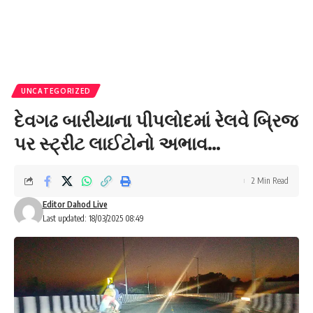
UNCATEGORIZED
દેવગઢ બારીયાના પીપલોદમાં રેલવે બ્રિજ
પર સ્ટ્રીટ લાઈટોનો અભાવ…
2 Min Read
Editor Dahod Live
Last updated: 18/03/2025 08:49