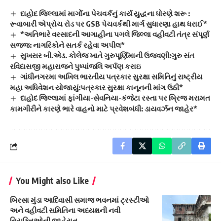
દાહોદ જિલ્લામાં માર્ગોના પેચવર્કનું કાર્ય યુદ્ધના ધોરણે શરૂ :
રૂવાબારી એપ્રોચ રોડ પર GSB પેચવર્કથી માર્ગ સુધારણા હાથ ધરાઈ*
*અતિભારે વરસાદની આગાહીના પગલે જિલ્લા વહીવટી તંત્ર સંપૂર્ણ
સજ્જ: નાગરિકોને સતર્ક રહેવા અપીલ*
સુખસર બી.એડ. કોલેજ ખાતે ગુરુપૂર્ણિમાની ઉજવણી:ગુરુ સંત
રવિદાસજી મહારાજને પુષ્પાંજલિ અર્પણ કરાઇ
ગાંધીનગરમા અખિલ ભારતીય પત્રકાર સુરક્ષા સમિતિનું રાષ્ટ્રીય
મહા અધિવેશન યોજાયું:પત્રકાર સુરક્ષા કાનૂનની માંગ ઉઠી*
દાહોદ જિલ્લામાં ફાંગીયા-સેવનિયા-કંજેટા રસ્તા પર બ્રિજ મરામત
કામગીરીને કારણે ભારે વાહનો માટે પ્રવેશબંધી: ડાયવર્ઝન જાહેર*
You Might also Like
બિરસા મુંડા આદિવાસી સમાજ ભવનમાં ટ્રસ્ટીઓ
અને વહીવટી સમિતિના અધ્યક્ષની નવી
નિયુક્તિઓની જાહેરાત