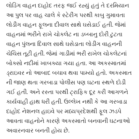
લોડિંગ વાહન દાહોદ તરફ જઈ રહ્યું હતું તે દરમિયાન
આ પુલ પર વાહ ચાલે કે સ્ટેરીંગ પરથી કાબુ ગુમાવતા
લોડીંગ વાહન ફૂલના દીવાલ સાથે ઘસેડાઈ હતી. જેમાં
વાહનમાં ભરીને રાખે ચોકલેટ ના ડબ્બાનુ દોરી ટુટતા
વાહન પુંલના દિવાલ સાથે ઘસેડાતા લોડીંગ વાહનની
ચેચિસ તૂટી હતી. જેમાં ગાડીમાં ભરી રાખેલ ચોકલેટનાં
બોક્સો નદીમાં ખાબક્યા ગયા હતા. આ અકસ્માતમાં
ડ્રાઇવર નો આબાદ બચાવ થવા પામ્યો હતો. અકસ્માત
ની જાણ થતા ગરબાડા પોલીસ પણ ઘટના સ્થળે દોડી
ગઈ હતી. અને રસ્તા પરથી ટ્રાફિક દૂર કરી આગળને
કાર્યવાહી હાથ ધરી હતી. ઉલ્લેખ નથી કે આ ગરબાડા
દાહોદ નેશનલ હાઇવે પર મધ્યપ્રદેશથી ફૂલ ઝડપે
આવતા વાહનોને કારણે અકસ્માતો બનવાની ઘટનાઓ
અવારનવાર બનતી હોય છે.