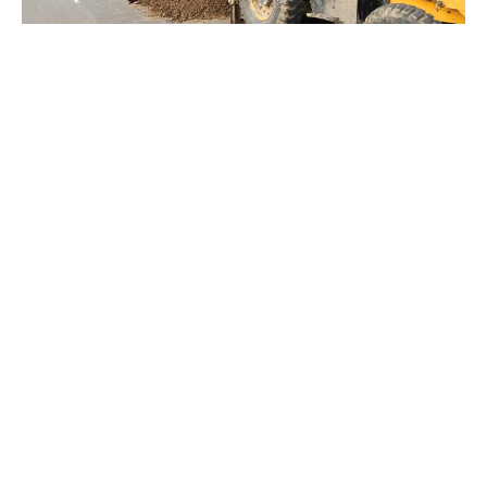
બાબુ સોલંકી :- સુખસર
*
ફતેપુરા તાલુકાના બલૈયા ક્રોસિંગ થી ફતેપુરા જતા જાહેર માર્ગની
સાઇડોમાં ખોદકામ થતાં અકસ્માત ને આમંત્રણ આપતા કંપની
સંચાલકો*
*દિવસે સેંકડો વાહનોની અવર-જવર વાળા ફતેપુરા જતા માર્ગની
સાઈડમાં ભર ચોમાસામાં એરટેલ કંપની દ્વારા ખોદકામ કરવામાં
આવતા સ્થાનિકોમાં રોષ ફેલાયો*
સુખસર,તા.14