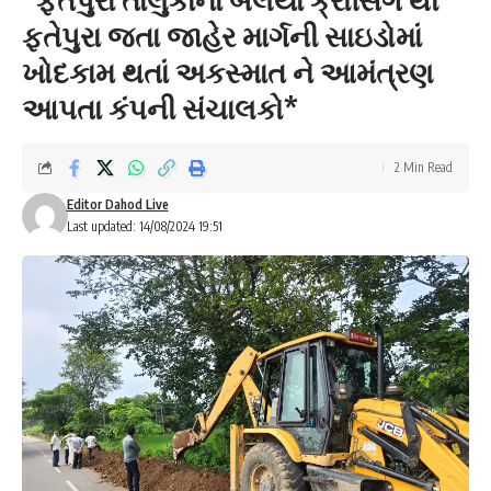
ફતેપુરા જતા જાહેર માર્ગની સાઇડોમાં
ખોદકામ થતાં અકસ્માત ને આમંત્રણ
આપતા કંપની સંચાલકો*
2 Min Read
Editor Dahod Live
Last updated: 14/08/2024 19:51