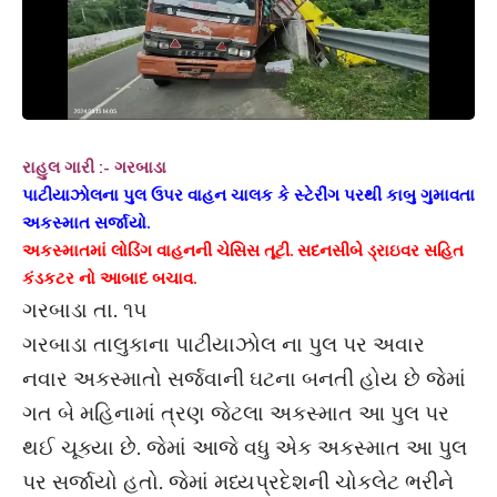
રાહુલ ગારી :- ગરબાડા
પાટીયાઝોલના પુલ ઉપર વાહન ચાલક કે સ્ટેરીંગ પરથી કાબુ ગુમાવતા
અકસ્માત સર્જાયો.
અકસ્માતમાં લોડિંગ વાહનની ચેસિસ તૂટી. સદનસીબે ડ્રાઇવર સહિત
કંડકટર નો આબાદ બચાવ.
ગરબાડા તા. ૧૫
ગરબાડા તાલુકાના પાટીયાઝોલ ના પુલ પર અવાર
નવાર અકસ્માતો સર્જવાની ઘટના બનતી હોય છે જેમાં
ગત બે મહિનામાં ત્રણ જેટલા અકસ્માત આ પુલ પર
થઈ ચૂક્યા છે. જેમાં આજે વધુ એક અકસ્માત આ પુલ
પર સર્જાયો હતો. જેમાં મધ્યપ્રદેશની ચોકલેટ ભરીને