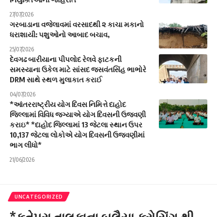
27/07/2026
ગરબાડાના વજેલાવમાં વરસાદથી ૨ કાચા મકાનો
ધરાશાયી: પશુઓનો આબાદ બચાવ,
25/07/2026
દેવગઢ બારીયાના પીપલોદ રેલવે ફાટકની
સમસ્યાના ઉકેલ માટે સાંસદ જસવંતસિંહ ભાભોરે
DRM સાથે સ્થળ મુલાકાત કરાઈ
04/07/2026
*આંતરરાષ્ટ્રીય યોગ દિવસ નિમિત્તે દાહોદ
જિલ્લામાં વિવિધ જગ્યાએ યોગ દિવસની ઉજવણી
કરાઇ* *દાહોદ જિલ્લામાં 13 જેટલા સ્થાન ઉપર
10,137 જેટલા લોકોએ યોગ દિવસની ઉજવણીમાં
ભાગ લીધો*
21/06/2026
UNCATEGORIZED
*ફતેપુરા તાલુકાના બલૈયા ક્રોસિંગ થી