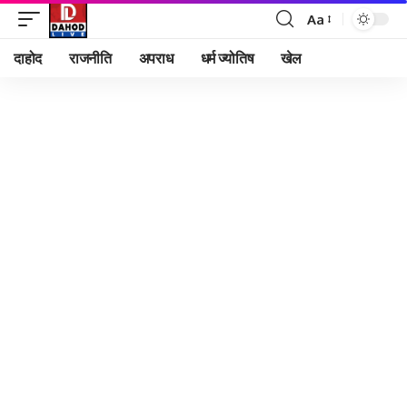
Aa
Font
Resizer
दाहोद
राजनीति
अपराध
धर्म ज्योतिष
खेल