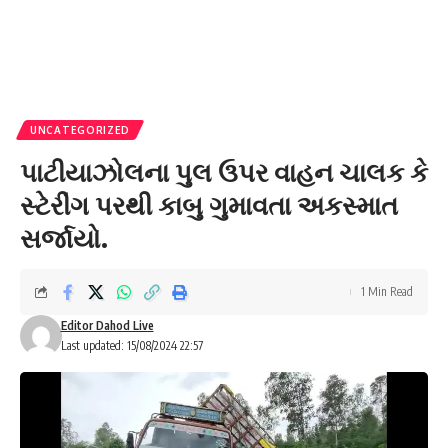
UNCATEGORIZED
પાટીયાઝોલના પુલ ઉપર વાહન ચાલક કે
સ્ટેરીંગ પરથી કાબુ ગુમાવતા અકસ્માત
સર્જાયો.
1 Min Read
Editor Dahod Live
Last updated: 15/08/2024 22:57