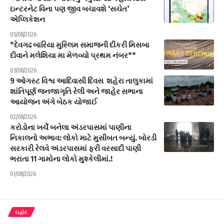
ઇન્ટરનેટ વિના પણ જીવ બચાવશે ‘સચેત’
એપ્લિકેશન
05/08/2026
*દેવગઢ બારિયા મુસ્લિમ સમાજની દીકરી મિસબા
દીવાને મલેશિયા મા મેળવ્યો પ્રથમ નંબર**
03/08/2026
9 ઓગસ્ટ વિશ્વ આદિવાસી દિવસ શહેરા તાલુકામાં
શાંતિપૂર્ણ જનજાગૃતિ રેલી અને જાહેર સભાના
આયોજન અંગે બેઠક યોજાઈ
02/08/2026
કરોડોના ખર્ચે બનેલા અંડરપાસમાં પાણીના
નિકાલનો અભાવ: લોકો માટે મુસીબત બન્યું. બોરડી
સરકારી રેલવે અંડરપાસમાં ફરી વરસાદી પાણી
ભરાતા 11 ગામોના લોકો મુશ્કેલીમાં.!
01/08/2026
દાહોદ