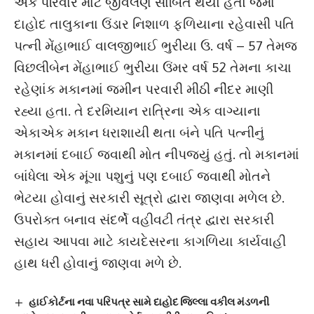
એક પરિવાર માટે જીવલેણ સાબિત થયો હતો જેમાં
દાહોદ તાલુકાના ઉંડાર નિશાળ ફળિયાના રહેવાસી પતિ
પત્ની મેંહાભાઈ વાલજીભાઈ ભુરીયા ઉ. વર્ષ – 57 તેમજ
વિછલીબેન મેંહાભાઈ ભુરીયા ઉંમર વર્ષ 52 તેમના કાચા
રહેણાંક મકાનમાં જમીન પરવારી મીઠી નીંદર માણી
રહ્યા હતા. તે દરમિયાન રાત્રિના એક વાગ્યાના
એકાએક મકાન ધરાશાયી થતા બંને પતિ પત્નીનું
મકાનમાં દબાઈ જવાથી મોત નીપજ્યું હતું. તો મકાનમાં
બાંધેલા એક મૂંગા પશુનું પણ દબાઈ જવાથી મોતને
ભેટયા હોવાનું સરકારી સૂત્રો દ્વારા જાણવા મળેલ છે.
ઉપરોક્ત બનાવ સંદર્ભે વહીવટી તંત્ર દ્વારા સરકારી
સહાય આપવા માટે કાયદેસરના કાગળિયા કાર્યવાહી
હાથ ધરી હોવાનું જાણવા મળે છે.
હાઈકોર્ટના નવા પરિપત્ર સામે દાહોદ જિલ્લા વકીલ મંડળની