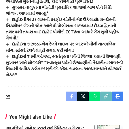
અચોક્કસ મુદ્દતની હડતાલ, કોર્ટ કામગીરી પ્રભાવિત.!
સુખસર તાલુકાના ભીતોડી પ્રાથમિક શાળામાં બાળકોને તિથિ
ભોજન આપવામાં આવ્યું*
દાહોદની ₹14.17 લાખની ઘરફોડ ચોરીનો ભેદ ઉકેલાયો: ઇન્દોરની
સિક્લીગર ગેંગનો એક આરોપી પોલીસના સકંજામાં.! દોઢ મહિનાની
તલસ્પર્શી તપાસ બાદ દાહોદ પોલીસે CCTVના આધારે ગેંગ સુધી પહોંચ
મેળવી.!
દાહોદના રાછરડા–ખેંગ રેલવે લાઇન પર આરઓબીની તાત્કાલિક
માંગ, સાંસદે રેલવે મંત્રી સમક્ષ કરી માંગ.!
દાહોદમાં ૧૫મી ઓગષ્ટ, સ્વતંત્રતા પર્વની જિલ્લા કક્ષાની ઉજવણી
સુખસર ખાતે યોજાશે* *સ્વાતંત્ર્ય પર્વની ઉજવણીની તૈયારીના ભાગરૂપે
નિવાસી અધિક કલેકટરશ્રી જે. એમ. રાવલના અધ્યક્ષસ્થાને યોજાઈ
બેઠક*
You Might also Like
આપત્તિઓ સામે ભારતનું નવું ડિજિટલ હથિયાર: