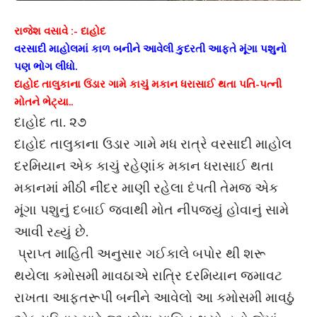
રાજેશ વસાવે :- દાહોદ
વરસાદી માહોલમાં કાળ બનીને આવેલી કુદરતી આફતે મૂંગા પશુનો
પણ ભોગ લીધો.
દાહોદ તાલુકાના ઉંડાર ગામે કાચું મકાન ધરાસાઈ થતા પતિ-પત્ની
મોતને ભેટ્યા..
દાહોદ તા. ૨૭
દાહોદ તાલુકાના ઉડાર ગામે મધ રાત્રે વરસાદી માહોલ
દરમિયાન એક કાચું રહેણાંક મકાન ધરાસાઈ થતા
મકાનમાં મીઠી નીંદર માણી રહેલા દંપતી તેમજ એક
મૂંગા પશુનું દબાઈ જવાથી મોત નીપજ્યું હોવાનું સામે
આવી રહ્યું છે.
પ્રાપ્ત માહિતી અનુસાર ગઈકાલે બપોર થી શરૂ
થયેલા કમોસમી માવઠાએ રાત્રિ દરમિયાન જમાવટ
રાખતા આફતરૂપી બનીને આવેલો આ કમોસમી માવઠું