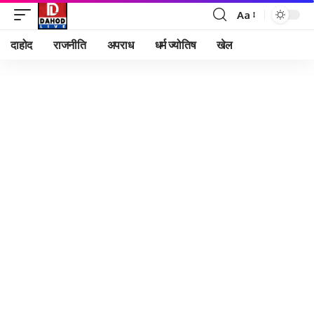
Aa
Font
Resizer
दाहोद
राजनीति
अपराध
धर्म ज्योतिष
खेल