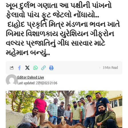
ખૂબ દુર્લભ ગણાતા આ પક્ષીની પાંખનો
ફેલાવો પાંચ ફૂટ જેટલો નોંધાયો..
દાહોદ પ્રકૃતિ મિત્ર મંડળના ભવન ખાતે
બિમાર વિશાળકાય યુરેશિયન ગીફ્રોન
વલ્ચર પ્રજાતિનું ગીધ સારવાર માટે
મહેમાન બન્યું..
3 Min Read
Editor Dahod Live
Last updated: 27/11/2023 21:06