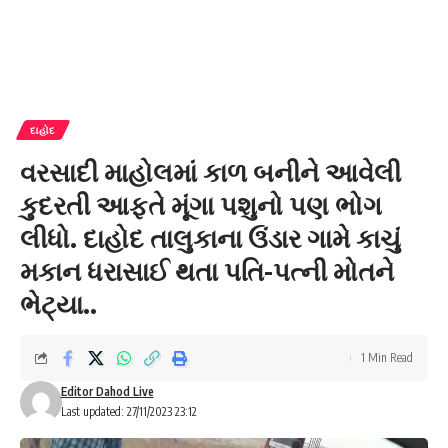
દાહોદ
વરસાદી માહોલમાં કાળ બનીને આવેલી
કુદરતી આફતે મૂંગા પશુનો પણ ભોગ
લીધો. દાહોદ તાલુકાના ઉંડાર ગામે કાચું
મકાન ધરાસાઈ થતા પતિ-પત્ની મોતને
ભેટ્યા..
1 Min Read
Editor Dahod Live
Last updated: 27/11/2023 23:12