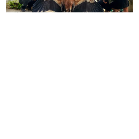
રાજેશ વસાવે :- દાહોદ
ખૂબ દુર્લભ ગણાતા આ પક્ષીની પાંખનો ફેલાવો પાંચ ફૂટ જેટલો
નોંધાયો..
દાહોદ પ્રકૃતિ મિત્ર મંડળના ભવન ખાતે બિમાર વિશાળકાય
યુરેશિયન ગીફ્રોન વલ્ચર પ્રજાતિનું ગીધ સારવાર માટે મહેમાન
બન્યું..
દાહોદ પંથકમાં ૨૦૦૫ માં છેલ્લે નોંધાયું હતું..
દાહોદ તા. ૨૭