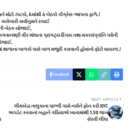
ે મોટો ઝટકો, 6માંથી 4 બેઠકો કોંગ્રેસ-આપના ફાળે.!
કારોબારી સર્વાનુમતે રચાઈ
નની બેઠક યોજાઈ,
નશ્રી વીર માંધાતા પ્રાગટ્ય દિવસ તથા મકરસંક્રાંતિ પર્વની
યોજાઈ.
માં શાળાના બાળકો પાસે બાળ મજુરી કરાવાતી હોવાનો ફોટો વાયરલ.!
Facebook
NEXT ARTICLE
લીમખેડા તાલુકાના પાલ્લી ગામે નર્સને ફોન કરી KYC
અપડેટ કરવાનાં બહાને ગઠિયાએ ખાતામાંથી 1.50 લાખ
ા
સેરવી લીધા