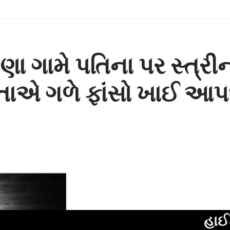
બૈણા ગામે પતિના પર સ્ત્ર
તાએ ગળે ફાંસો ખાઈ આપઘા
હાઈકોર્ટના નવ