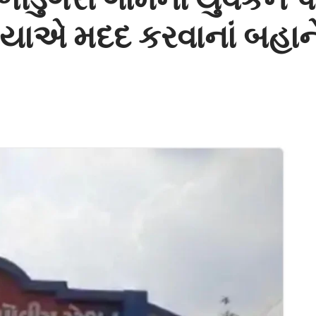
:ગઠિયાએ મદદ કરવાનાં બહાન