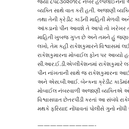
જ્યાં ૮૫૮૩૦૨૦૧૯૮ નંબર હેલ્પલાઈનનો 
વ્યક્તિ સાથે વાત કરી હતી. અજાણી વ્યક્ત
તથા તેની ક્રેડીટ કાર્ડની માહિતી મેળવી અ
આંકડાનો પીન આવશે તે આપો તો ખરેખર તમે
માહિતી ખુબજ ગુપ્ત છે અને તમને હું જણાવ
લખો, તેમ કહી રાકેશકુમારને વિશ્વાસમાં
રાકેશકુમારના મોબાઈલ ફોન પર આવ્યો 
સી.આર.ઈ.ડી.એપ્લીકેશનમાં રાકેશકુમારે 
પીન નાંખતાની સાથે જ રાકેશકુમારના આઈ.સ
અને એસ.બી.આઈ. બેન્કના ક્રેડીટ કાર્ડમ
મોબાઈલ નંબરવાળી અજાણી વ્યક્તિએ ઓન
વિશ્વાસઘાત છેતરપીંડી કરતાં આ સંબંધે ર
મથકે ફરિયાદ નોંધાવતાં પોલીસે ગુનો નોં
—————————-