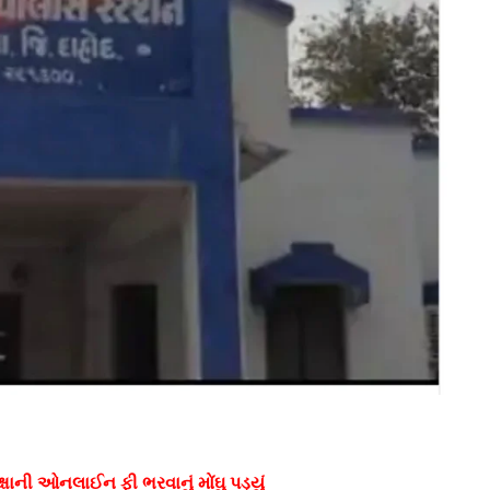
્ષાની ઓનલાઈન ફી ભરવાનું મોંઘુ પડ્યું