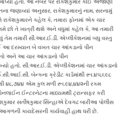
આપ્યો હતો. આ નંબર પર રાકેશકુમારે કોઈ અજાણી
િના જણાવ્યાં અનુસાર, રાકેશકુમારનું નામ, સરનામું
ને રાકેશકુમારને કહેલ કે, તમારા ફોનમાં એક ચાર
 છો તે ખાત્રી થશે અને વધુમાં કહેલ કે, આ તમારી
ું તેમ તમારી સી.આર.ઈ.ડી. એપ્લીકેશનમાં બધુ વસ્તુ
 લઈ આ દરમ્યાન બે વખત ચાર આંકડાનો પીન
હતો અને આ ચાર આંકડાનો પીન
લખ્યો હતો. સી.આર.ઈ.ડી. એપ્લીકેશનમાં ચાર આંકડાનો
ી.આઈ.સી. બેન્કના ક્રેડીટ કાર્ડમાંથી રૂા.૪૫,૬૯૮
ાંથી ૪૮,૭૪૪ એમ કુલ મળી રૂા.૯૪,૪૪૨ની રકમ
લાઈન ઈન્ટરનેટના માધ્યમથી ટ્રાન્સફર કરી
ાકેશકુમાર સતીષકુમાર સિંન્હાએ દેવગઢ બારીઆ પોલીસ
ધી આગળની કાયદેસરની કાર્યવાહી હાથ ધરી છે.