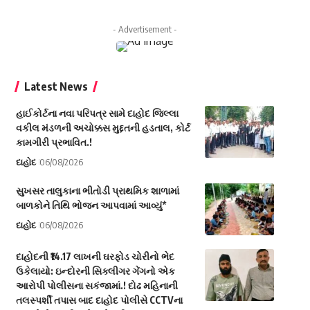
- Advertisement -
Latest News
હાઈકોર્ટના નવા પરિપત્ર સામે દાહોદ જિલ્લા
વકીલ મંડળની અચોક્કસ મુદ્દતની હડતાલ, કોર્ટ
કામગીરી પ્રભાવિત.!
દાહોદ
06/08/2026
સુખસર તાલુકાના ભીતોડી પ્રાથમિક શાળામાં
બાળકોને તિથિ ભોજન આપવામાં આવ્યું*
દાહોદ
06/08/2026
દાહોદની ₹14.17 લાખની ઘરફોડ ચોરીનો ભેદ
ઉકેલાયો: ઇન્દોરની સિક્લીગર ગેંગનો એક
આરોપી પોલીસના સકંજામાં.! દોઢ મહિનાની
તલસ્પર્શી તપાસ બાદ દાહોદ પોલીસે CCTVના