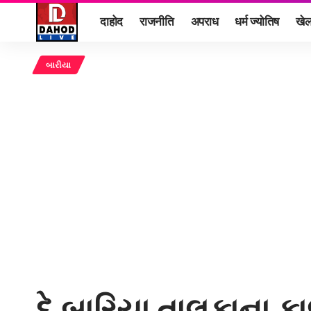
दाहोद
राजनीति
अपराध
धर्म ज्योतिष
खे
બારીયા
દે.બારિયા તાલુકાના 