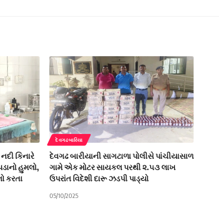
દેવગઢબારિયા
 નદી કિનારે
દેવગઢ બારીયાની સાગટાળા પોલીસે પાંચીયાસાળ
પડાનો હુમલો,
ગામે એક મોટર સાયકલ પરથી ૨.૫૩ લાખ
નો કરતા
ઉપરાંત વિદેશી દારૂ ઝડપી પાડ્યો
05/10/2025