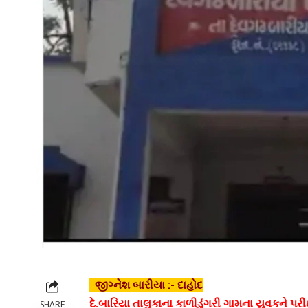
જીગ્નેશ બારીયા :- દાહોદ
દે.બારિયા તાલુકાના કાળીડુંગરી ગામના યુવકને પરીક
SHARE