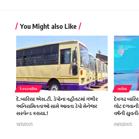
You Might also Like
દેવગઢબારિયા
બારીયા
દે.બારિયા એસ.ટી. ડેપોના વહીવટમાં ગંભીર
દેવગઢ બારિય
અનિયમિતતાઓ સામે આવતા ડેપો મેનેજર
લોટ દળવાની ઘં
સસ્પેન્ડ કરાયા.!
વર્ષની યુવતી
13/12/2025
06/12/2025