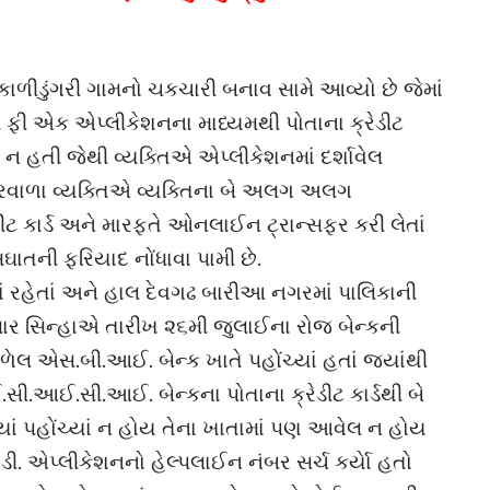
કાળીડુંગરી ગામનો ચકચારી બનાવ સામે આવ્યો છે જેમાં
ની ફી એક એપ્લીકેશનના માધ્યમથી પોતાના ક્રેડીટ
ી ન હતી જેથી વ્યક્તિએ એપ્લીકેશનમાં દર્શાવેલ
બરવાળા વ્યક્તિએ વ્યક્તિના બે અલગ અલગ
ેડીટ કાર્ડ અને મારફતે ઓનલાઈન ટ્રાન્સફર કરી લેતાં
ઘાતની ફરિયાદ નોંધાવા પામી છે.
ં રહેતાં અને હાલ દેવગઢ બારીઆ નગરમાં પાલિકાની
કુમાર સિન્હાએ તારીખ ૨૬મી જુલાઈના રોજ બેન્કની
આળેલ એસ.બી.આઈ. બેન્ક ખાતે પહોંચ્યાં હતાં જ્યાંથી
આઈ.સી.આઈ. બેન્કના પોતાના ક્રેડીટ કાર્ડથી બે
યાં પહોંચ્યાં ન હોય તેના ખાતામાં પણ આવેલ ન હોય
. એપ્લીકેશનનો હેલ્પલાઈન નંબર સર્ચ કર્યાે હતો