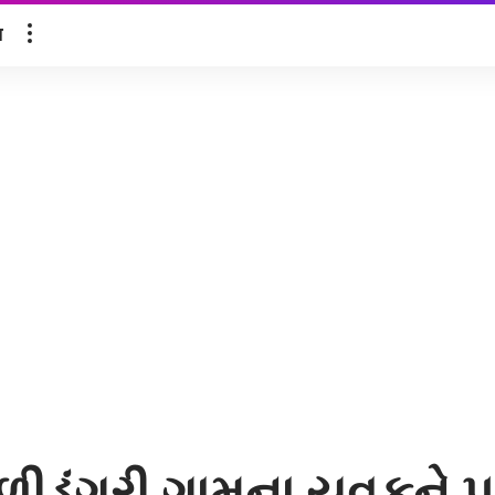
ल
કાળીડુંગરી ગામના યુવકને