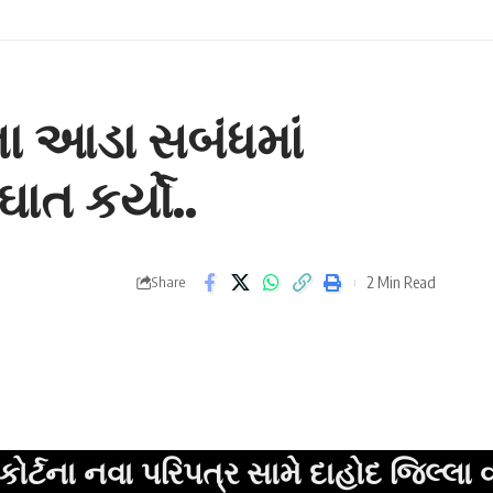
ીના આડા સબંધમાં
ત કર્યો..
2 Min Read
Share
ા પરિપત્ર સામે દાહોદ જિલ્લા વકીલ મંડળ