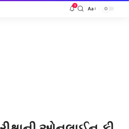
9
Aa
Font
Resizer
 પરીક્ષાની ઓનલાઈન ફી