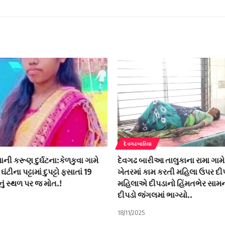
દેવગઢબારિયા
ાની કરૂણ દુર્ઘટના:કેળકુવા ગામે
દેવગઢ બારીઆ તાલુકાના રામા ગામે
ટીના પટ્ટામાં દુપટ્ટો ફસાતાં 19
ખેતરમાં કામ કરતી મહિલા ઉપર દી
નું સ્થળ પર જ મોત.!
મહિલાએ દીપડાનો હિંમતભેર સામ
દીપડો જંગલમાં ભાગ્યો..
18/11/2025