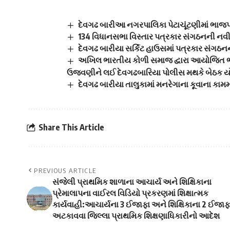
દેવગઢ બારીઆ નગરપાલિકા પેટાચૂંટણીમાં ભાજપન
134 વિધાનસભા વિસ્તાર પત્રકાર સંગઠનની નવી 
દેવગઢ બારીયા સર્કિટ હાઉસમાં પત્રકાર સંગઠ
અખિલ ભારતીય કોળી સમાજ દ્વારા આયોજિત ભગવા
ઉજવણીને લઈ દેવગઢબારિયા પોલીસ મથકે બેઠક 
દેવગઢ બારીયા તાલુકામાં મનરેગાના કૂવાના કામ
Share This Article
PREVIOUS ARTICLE
સંજેલી પ્રાથમિક શાળાના આચાર્ય અને શિક્ષિકાના
પ્રેમાલાપના વાઈરલ વિડિયો પ્રકરણમાં શિક્ષાત્મક
કાર્યવાહી:આચાર્યના 3 ઈજાફા અને શિક્ષિકાના 2 ઈજાફ
અટકાવવા જિલ્લા પ્રાથમિક શિક્ષણાધિકારીનો આદેશ