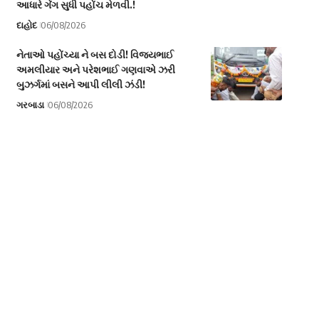
આધારે ગેંગ સુધી પહોંચ મેળવી.!
દાહોદ
06/08/2026
નેતાઓ પહોંચ્યા ને બસ દોડી! વિજયભાઈ
અમલીયાર અને પરેશભાઈ ગણવાએ ઝરી
બુઝર્ગમાં બસને આપી લીલી ઝંડી!
ગરબાડા
06/08/2026