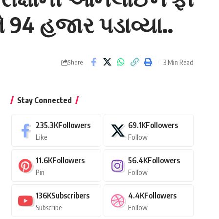
ે 94 હજાર પડાવ્યા..
3 Min Read
Share
Stay Connected
235.3K
Followers
69.1K
Followers
Like
Follow
11.6K
Followers
56.4K
Followers
Pin
Follow
136K
Subscribers
4.4K
Followers
Subscribe
Follow