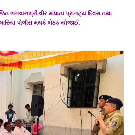
ત ભગવાનશ્રી વીર માંધાતા પ્રાગટ્ય દિવસ તથા
ઢબારિયા પોલીસ મથકે બેઠક યોજાઈ.