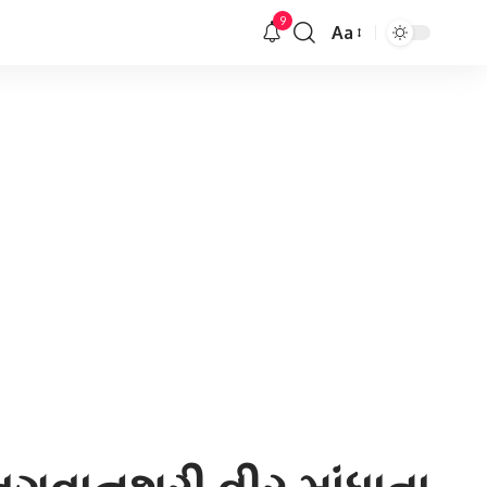
9
Aa
Font
Resizer