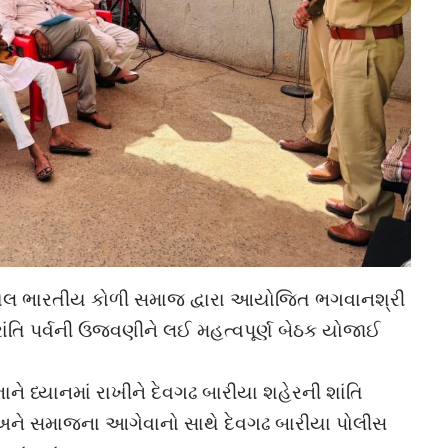
અખિલ ભારતીય કોળી સમાજ દ્વારા આયોજિત ભગવાનશ્રી
રાંતિ પર્વની ઉજવણીને લઈ મહત્વપૂર્ણ બેઠક યોજાઈ
ે ધ્યાનમાં રાખીને દેવગઢ બારીયા શહેરની શાંતિ
અને સમાજના આગેવાનો સાથે દેવગઢ બારીયા પોલીસ