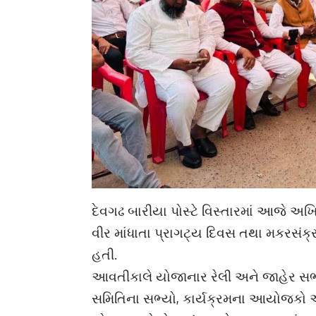
દેવગઢ બારીયા પોસ્ટે વિસ્તારમાં આજે 
વીર માંધાતા પ્રાગટ્ય દિવસ તથા મકરસંક્
હતી.
આવતીકાલે યોજાનાર રેલી અને જાહેર સભાન
સમિતિના સભ્યો, કાર્યક્રમના આયોજકો 