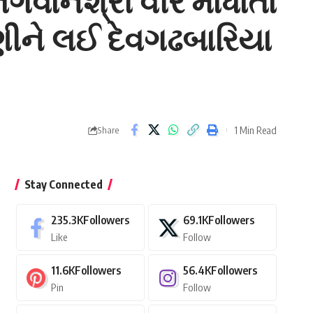
વાનશ્રી વીર માંધાતા
ણીને લઈ દેવગઢબારિયા
1 Min Read
Share
Stay Connected
235.3K
Followers
69.1K
Followers
Like
Follow
11.6K
Followers
56.4K
Followers
Pin
Follow