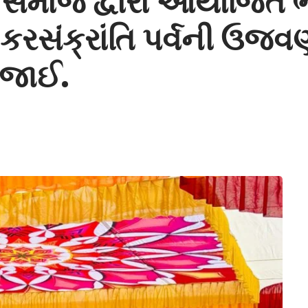
માજ દ્વારા આયોજિત ભગ
કરસંક્રાંતિ પર્વની ઉજવ
ોજાઈ.