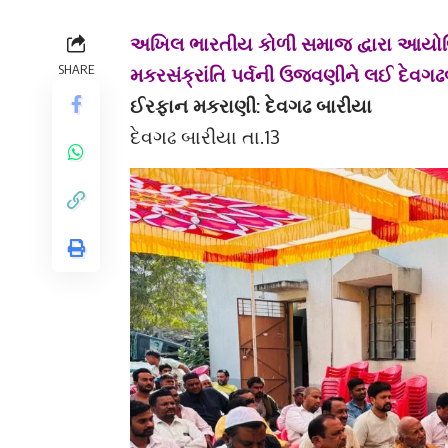
અખિલ ભારતીય કોળી સમાજ દ્વારા આયોજિ
SHARE
મકરસંક્રાંતિ પર્વની ઉજવણીને લઈ દેવગ
ઈરફાન મકરાણી: દેવગઢ બારીયા
દેવગઢ બારીયા તા.13