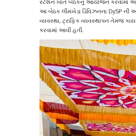
સ્ટેશન ખાતે બેઠકનું આયોજન કરવામાં આવ્ય
આ બેઠક લીમખેડા ડિવિઝનના DySP ની અધ્યક્
વ્યવસ્થા, ટ્રાફિક વ્યવસ્થાપન તેમજ કાયદ
કરવામાં આવી હતી.