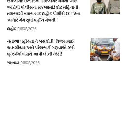
ઉકેલાયો: ઇન્દોરની સિક્લીગર ગેંગનો એક
આરોપી પોલીસના સકંજામાં.! દોઢ મહિનાની
તલસ્પર્શી તપાસ બાદ દાહોદ પોલીસે CCTVના
આધારે ગેંગ સુધી પહોંચ મેળવી.!
દાહોદ
06/08/2026
નેતાઓ પહોંચ્યા ને બસ દોડી! વિજયભાઈ
અમલીયાર અને પરેશભાઈ ગણવાએ ઝરી
બુઝર્ગમાં બસને આપી લીલી ઝંડી!
ગરબાડા
06/08/2026