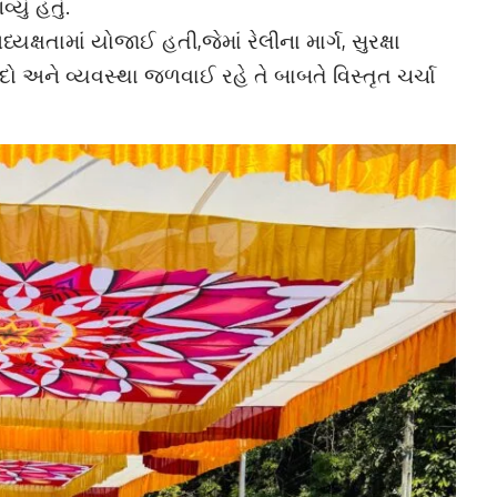
ું હતું.
ષતામાં યોજાઈ હતી,જેમાં રેલીના માર્ગ, સુરક્ષા
ો અને વ્યવસ્થા જળવાઈ રહે તે બાબતે વિસ્તૃત ચર્ચા