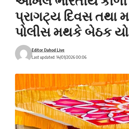
અખિલ ભારતીય કોળી સ
પ્રાગટ્ય દિવસ તથા મ
પોલીસ મથકે બેઠક ય
Editor Dahod Live
Last updated: 14/01/2026 00:06