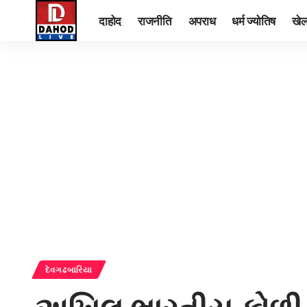
दाहोद
राजनीति
अपराध
धर्म ज्योतिष
खे
દેવગઢબારિયા