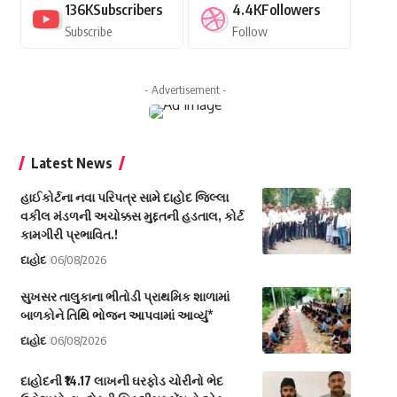
136K
Subscribers
4.4K
Followers
Subscribe
Follow
- Advertisement -
Latest News
હાઈકોર્ટના નવા પરિપત્ર સામે દાહોદ જિલ્લા
વકીલ મંડળની અચોક્કસ મુદ્દતની હડતાલ, કોર્ટ
કામગીરી પ્રભાવિત.!
દાહોદ
06/08/2026
સુખસર તાલુકાના ભીતોડી પ્રાથમિક શાળામાં
બાળકોને તિથિ ભોજન આપવામાં આવ્યું*
દાહોદ
06/08/2026
દાહોદની ₹14.17 લાખની ઘરફોડ ચોરીનો ભેદ