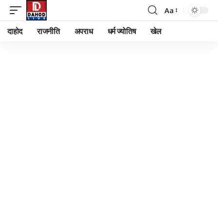
Aa
Font
Resizer
दाहोद
राजनीति
अपराध
धर्म ज्योतिष
खेल