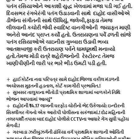
પતંગ રસિયાઓને આકાશી યુદ્ધ ખેલવામાં મજા પડી ગઈ હતી.
દિવસભર રંગબેરંગી પતંગ ઉડાડવાની સાથે દાહોદ વાસીઓએ
ડીજેના સંગીતની સાથે ઊંધિયું, જલેબી,ફાફડા તેમજ
લીલવાની કચોરી જેવી સ્વાદિષ્ટ વાનગીઓની જયાફત માણી
અનેરો આનંદ પ્રાપ્ત કર્યો હતો. ઉતરાયણના પર્વે ઢળતી સાંજે
પતંગ રસિયાઓએ ચાઇનીસ ગુબ્બારા ઉડાવી ભવ્ય
આતશબાજી કરી ઉતરાયણ પર્વને ધામધૂમથી મનાવ્યો
હતો.તેમજ મોડી રાત્રે શહેરીજનોની રેસ્ટોરન્ટ તેમજ
ખાણીપીણીની લારી પર ભારે ભીડ ઉમટી પડી હતી.
હાઈકોર્ટના નવા પરિપત્ર સામે દાહોદ જિલ્લા વકીલ મંડળની
અચોક્કસ મુદ્દતની હડતાલ, કોર્ટ કામગીરી પ્રભાવિત.!
સુખસર તાલુકાના ભીતોડી પ્રાથમિક શાળામાં બાળકોને તિથિ
ભોજન આપવામાં આવ્યું*
દાહોદની ₹14.17 લાખની ઘરફોડ ચોરીનો ભેદ ઉકેલાયો: ઇન્દોરની
સિક્લીગર ગેંગનો એક આરોપી પોલીસના સકંજામાં.! દોઢ મહિનાની
તલસ્પર્શી તપાસ બાદ દાહોદ પોલીસે CCTVના આધારે ગેંગ સુધી પહોંચ
મેળવી.!
ગરબાડા ઝરીબુઝર્ગની ઢાંકિયા વર્ગ પ્રાથમિક શાળાની ઓચિંતી
મુલાકાત લેતા જિલ્લા પંચાયત ઉપપ્રમુખ,ભૌતિક સુવિધાઓની સમીક્ષા