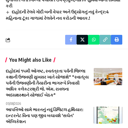
કરી
દાહોદની રેલવે ગોદી બની વેપાર અને ઉદ્યોગનું નવું કેન્દ્ર:4
મહિનાના ટૂંકા ગાળામાં રેલવેને નવ કરોડની આવક.!
You Might also Like
દાહોદમાં ૧૫મી ઓગષ્ટ, સ્વતંત્રતા પર્વની જિલ્લા
કક્ષાની ઉજવણી સુખસર ખાતે યોજાશે* *સ્વાતંત્ર્ય
પર્વની ઉજવણીની તૈયારીના ભાગરૂપે નિવાસી
અધિક કલેકટરશ્રી જે. એમ. રાવલના
અધ્યક્ષસ્થાને યોજાઈ બેઠક*
05/08/2026
આપત્તિઓ સામે ભારતનું નવું ડિજિટલ હથિયાર:
ઇન્ટરનેટ વિના પણ જીવ બચાવશે ‘સચેત’
એપ્લિકેશન