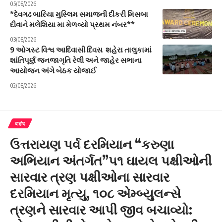
05/08/2026
*દેવગઢ બારિયા મુસ્લિમ સમાજની દીકરી મિસબા
દીવાને મલેશિયા મા મેળવ્યો પ્રથમ નંબર**
03/08/2026
9 ઓગસ્ટ વિશ્વ આદિવાસી દિવસ શહેરા તાલુકામાં
શાંતિપૂર્ણ જનજાગૃતિ રેલી અને જાહેર સભાના
આયોજન અંગે બેઠક યોજાઈ
02/08/2026
दाहोद
ઉત્તરાયણ પર્વ દરમિયાન “કરુણા
અભિયાન અંતર્ગત”૫૧ ઘાયલ પક્ષીઓની
સારવાર ત્રણ પક્ષીઓના સારવાર
દરમિયાન મૃત્યુ, ૧૦૮ એમ્બ્યુલન્સે
ત્રણને સારવાર આપી જીવ બચાવ્યો: