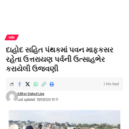
दाहोद
દાહોદ સહિત પંથકમાં પવન માફકસર
રહેતા ઉત્તરાયણ પર્વની ઉત્સાહભેર
કરાયેલી ઉજવણી
2 Min Read
Editor Dahod Live
Last updated: 15/01/2020 19:17