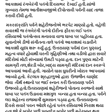
આકાશમાં રંગબેરંગી પતંગો દિવસભર દેખાઈ હતી.સાંજે
ગુબ્બારા તેમજ આતીશબાજીએ દીપોત્સવી પર્વની યાદ તાજા
કરાવી દીધી હતી.
મકરસંક્રાંતિ પર્વને શહેરીજનોએ ભરપેટ માણ્યો હતો. વહેલી
સવારથી જ રંગબેરંગી પતંગો દોરીના ફીરકા લઈ પતંગ
રસિયાઓ પતંગોત્સવ મનાવવા વાળા ધાબા પર પહોંચ્યા હતા.
યુવાનોએ ડીજે સંગીતના તાલે પતંગો આકાશમાં ચડાવીને
આકાશી યુધ્ધ શરૂ કર્યુ હતું. ઉત્તરાયણ પર્વમાં દાન પુણ્યનું
મહત્વ વધારે હોવાથી ઘરની ગૃહિણીઓ તથા વડીલો દ્વારા સવારે
મંદિરોમાં મોટી સંખ્યામાં ઉમટી પડ્યા હતા. દાન પુણ્ય માટેની
સામગ્રી તલ,શેરડી બોર,ખાદ્ય સામગ્રી મંદિરમાં દાન સ્વરૂપે
આપવામાં આવી હતી. ગાયોને ઘાસ ઘુઘરીનો ખોરાક આપવામાં
આવ્યો હતો. કેટલાક શ્રદ્ધાળુઓ દ્વારા ઉજ્જૈન ચાણોદ
જેવા તીર્થ સ્થાનો પર જઈ સ્નાન કરી ઉતરાયણ પર્વને
ઉજવ્યો હતો.ઉતરાયણમાં શહેરીજનો પોતાના સ્વજનો સાથે
ધાબા પર પતંગ ઉડાવવા મશગુલ બન્યા હતા બન્યા હતા. પર્વને
લઇ શહેરના રાજમાર્ગો સુમસાન પડ્યા હતા. ઉતરાયણના
દિવસે સવારે પવન ઓછો રહેતાં પતંગ રસિયાઓ નિરાશ થયા
હતા જો કે બપોર પછી પવનદેવ બપોર પછી મહેરબાન થતા