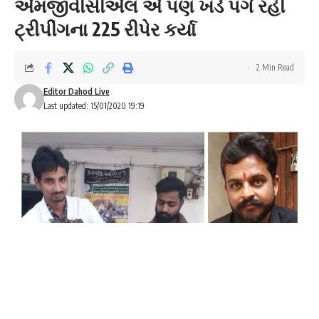
એમજીવીસીએલ એ પણ ખડે પગે રહી
ટ્રીપીંગના 225 રીપેર કર્યા
2 Min Read
Editor Dahod Live
Last updated: 15/01/2020 19:19