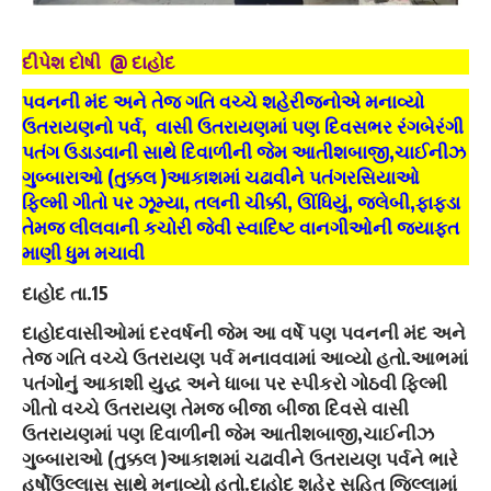
દીપેશ દોષી @ દાહોદ
પવનની મંદ અને તેજ ગતિ વચ્ચે શહેરીજનોએ મનાવ્યો
ઉતરાયણનો પર્વ, વાસી ઉતરાયણમાં પણ દિવસભર રંગબેરંગી
પતંગ ઉડાડવાની સાથે દિવાળીની જેમ આતીશબાજી,ચાઈનીઝ
ગુબ્બારાઓ (તુક્કલ )આકાશમાં ચઢાવીને પતંગરસિયાઓ
ફિલ્મી ગીતો પર ઝૂમ્યા, તલની ચીક્કી, ઊંધિયું, જલેબી,ફાફડા
તેમજ લીલવાની કચોરી જેવી સ્વાદિષ્ટ વાનગીઓની જયાફત
માણી ધુમ મચાવી
દાહોદ તા.15
દાહોદવાસીઓમાં દરવર્ષની જેમ આ વર્ષે પણ પવનની મંદ અને
તેજ ગતિ વચ્ચે ઉતરાયણ પર્વ મનાવવામાં આવ્યો હતો.આભમાં
પતંગોનું આકાશી યુદ્ધ અને ધાબા પર સ્પીકરો ગોઠવી ફિલ્મી
ગીતો વચ્ચે ઉતરાયણ તેમજ બીજા બીજા દિવસે વાસી
ઉતરાયણમાં પણ દિવાળીની જેમ આતીશબાજી,ચાઈનીઝ
ગુબ્બારાઓ (તુક્કલ )આકાશમાં ચઢાવીને ઉતરાયણ પર્વને ભારે
હર્ષોઉલ્લાસ સાથે મનાવ્યો હતો.દાહોદ શહેર સહિત જિલ્લામાં