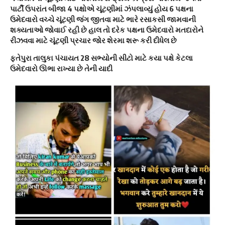
પાર્ટી ઉપરાંત બીજા 4 પક્ષોએ ચૂંટણીમાં ઝંપલાવ્યું હોય 6 પક્ષના
ઉમેદવારો વચ્ચે ચૂંટણી જંગ જીતવા માટે ભારે રસાકસી જામવાની
શક્યતાઓ જોવાઈ રહી છે હાલ તો દરેક પક્ષના ઉમેદવારો મતદારોને
રીઝવવા માટે ચૂંટણી પ્રચાર જોર શેરમા શરૂ કરી દીધેલ છે
ફતેપુરા તાલુકા પંચાયત 28 સભ્યોની સીટો માટે કયા પક્ષે કેટલા
ઉમેદવારો ઊભા રાખ્યા છે તેની યાદી