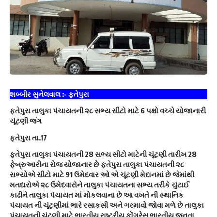
શબ્બીર સુનેલવાલ :- ફતેપુરા
ફતેપુરા તાલુકા પંચાયતની ૨૮ સભ્ય સીટો માટે 6 પક્ષો વચ્ચે યોજાનારી
ચૂંટણી જંગ
ફતેપુરા તા.17
ફતેપુરા તાલુકા પંચાયતની 28 સભ્ય સીટો માટેની ચૂંટણી તારીખ 28
ફેબ્રુઆરીના રોજ યોજાનાર છે ફતેપુરા તાલુકા પંચાયતની ૨૮
સભ્યોએ સીટો માટે 91 ઉમેદવાર ઓ એ ચૂંટણી મેદાનમાં છે જેમાંથી
મતદારોએ ૨૮ ઉમેદવારોને તાલુકા પંચાયતના સભ્ય તરીકે ચુંટાઈ
કાઢીને તાલુકા પંચાયત માં મોકલવાના છે આ વખતે ની સ્થાનિક
પંચાયત ની ચૂંટણીમાં ભારે રસાકસી અને ગરમાવો જોવા મળે છે તાલુકા
પંચાયતની ચૂંટણી માટે ભારતીય રાષ્ટ્રીય કોંગ્રેસ ભારતીય જનતા