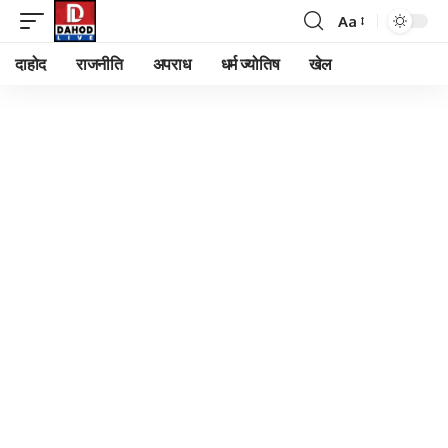
Aa
Font
Resizer
दाहोद
राजनीति
अपराध
धर्म ज्योतिष
खेल