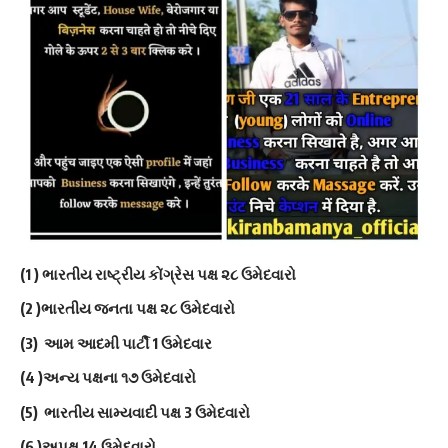
(1 ) ભારતીય રાષ્ટ્રીય કોંગ્રેસ પક્ષ ૨૮ ઉમેદવારો
(2 )ભારતીય જનતા પક્ષ ૨૮ ઉમેદવારો
(3) આમ આદમી પાર્ટી 1 ઉમેદવાર
(4 )અન્ય પક્ષના ૧૭ ઉમેદવારો
(5) ભારતીય સામ્યવાદી પક્ષ 3 ઉમેદવારો
(6 )અપક્ષ 14 ઉમેદવારો