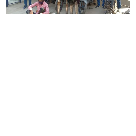
જીગ્નેશ બારીયા :- દાહોદ
દાહોદ તા.૧૪
દાહોદ એલસીબી પોલીસને મળેલ બાતમીના આધારે ગરબાડા તાલુકાના
જેસાવાડા ગામે થી સુરતના ખટોદરા પોલીસ સ્ટેશન વિસ્તારમાં 50
લાખની ઘરપકડ ચોરીના ગુનામાં મુખ્ય સૂત્રધાર નાસતો ફરતો
આરોપીને ઝડપી પાડી તેમની પાસેથી મોટરસાયકલ તેમજ
મોટરસાયકલ ના સ્પેરપાર્ટ તેમજ ચાંદીના દાગીના મળી 2.53 લાખ
ઉપરાંતનો શંકાસ્પદ મુદ્દામાલ પોલીસે કબજે કર્યાનું જાણવા મળે છે.
દાહોદ જિલ્લાના જિલ્લા પોલીસ વડાને ખાનગી રાહે બાતમી મળી હતી કે
સુરત ખટોદરા પોલીસ સ્ટેશનમાં 50 લાખની ઘરફોડ ચોરીના ગુનામાં
મુખ્ય સૂત્રધાર નાસતો ફરતો આરોપી સરદાર ભાઈ મનજીભાઈ ભાભોર
રહેવાસી વડવા તાલુકો ગરબાડા જિલ્લો દાહોદ તથા તેનો સાગરીત સગીર
બાળક કિશોર તાલુકો ગરબાડા જિલ્લો દાહોદ ના ઘરે ભેગા મળી