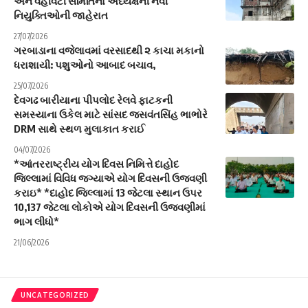
અને વહીવટી સમિતિના અધ્યક્ષની નવી
નિયુક્તિઓની જાહેરાત
27/07/2026
ગરબાડાના વજેલાવમાં વરસાદથી ૨ કાચા મકાનો
ધરાશાયી: પશુઓનો આબાદ બચાવ,
25/07/2026
દેવગઢ બારીયાના પીપલોદ રેલવે ફાટકની
સમસ્યાના ઉકેલ માટે સાંસદ જસવંતસિંહ ભાભોરે
DRM સાથે સ્થળ મુલાકાત કરાઈ
04/07/2026
*આંતરરાષ્ટ્રીય યોગ દિવસ નિમિત્તે દાહોદ
જિલ્લામાં વિવિધ જગ્યાએ યોગ દિવસની ઉજવણી
કરાઇ* *દાહોદ જિલ્લામાં 13 જેટલા સ્થાન ઉપર
10,137 જેટલા લોકોએ યોગ દિવસની ઉજવણીમાં
ભાગ લીધો*
21/06/2026
UNCATEGORIZED