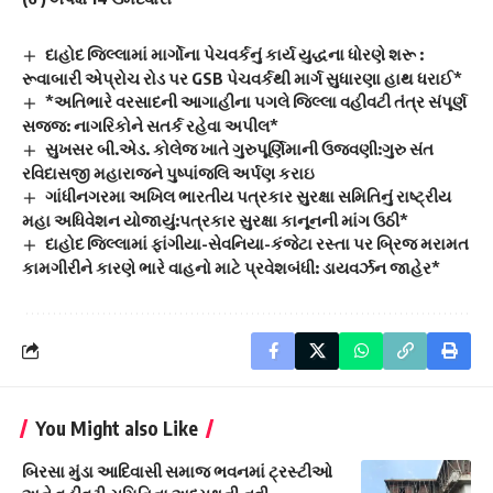
દાહોદ જિલ્લામાં માર્ગોના પેચવર્કનું કાર્ય યુદ્ધના ધોરણે શરૂ :
રૂવાબારી એપ્રોચ રોડ પર GSB પેચવર્કથી માર્ગ સુધારણા હાથ ધરાઈ*
*અતિભારે વરસાદની આગાહીના પગલે જિલ્લા વહીવટી તંત્ર સંપૂર્ણ
સજ્જ: નાગરિકોને સતર્ક રહેવા અપીલ*
સુખસર બી.એડ. કોલેજ ખાતે ગુરુપૂર્ણિમાની ઉજવણી:ગુરુ સંત
રવિદાસજી મહારાજને પુષ્પાંજલિ અર્પણ કરાઇ
ગાંધીનગરમા અખિલ ભારતીય પત્રકાર સુરક્ષા સમિતિનું રાષ્ટ્રીય
મહા અધિવેશન યોજાયું:પત્રકાર સુરક્ષા કાનૂનની માંગ ઉઠી*
દાહોદ જિલ્લામાં ફાંગીયા-સેવનિયા-કંજેટા રસ્તા પર બ્રિજ મરામત
કામગીરીને કારણે ભારે વાહનો માટે પ્રવેશબંધી: ડાયવર્ઝન જાહેર*
You Might also Like
બિરસા મુંડા આદિવાસી સમાજ ભવનમાં ટ્રસ્ટીઓ