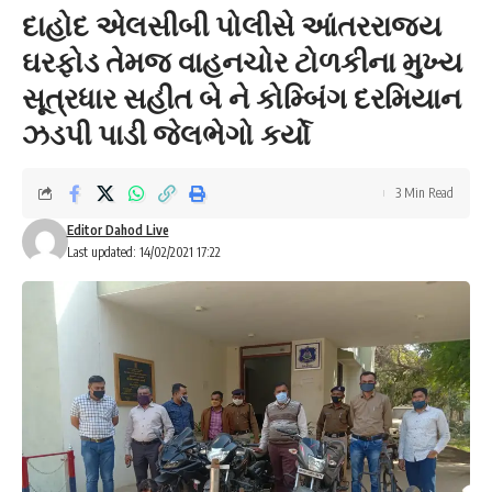
દાહોદ એલસીબી પોલીસે આંતરરાજ્ય
ઘરફોડ તેમજ વાહનચોર ટોળકીના મુખ્ય
સૂત્રધાર સહીત બે ને કોમ્બિંગ દરમિયાન
ઝડપી પાડી જેલભેગો કર્યો
3 Min Read
Editor Dahod Live
Last updated: 14/02/2021 17:22