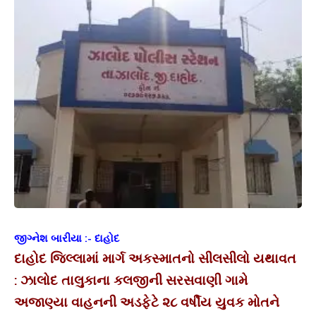
જીગ્નેશ બારીયા :- દાહોદ
દાહોદ જિલ્લામાં માર્ગ અકસ્માતનો સીલસીલો યથાવત
: ઝાલોદ તાલુકાના કલજીની સરસવાણી ગામે
અજાણ્યા વાહનની અડફેટે ૨૮ વર્ષીય યુવક મોતને