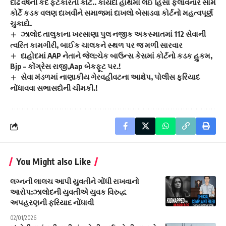
દોઢ વર્ષની કેદ ફટકારતી કોર્ટ.. કાયદો હાથમાં લઈ હિંસા ફેલાવનાર સામે
કોર્ટે કડક વલણ દાખવીને સમાજમાં દાખલો બેસાડવા કોર્ટનો મહત્વપૂર્ણ
ચુકાદો.
ઝાલોદ તાલુકાના ખરસાણા પુલ નજીક અકસ્માતમાં 112 સેવાની
ત્વરિત કામગીરી, બાઈક ચાલકને સ્થળ પર જ મળી સારવાર
દાહોદમાં AAP નેતાને જેલ:ચેક બાઉન્સ કેસમાં કોર્ટનો કડક હુકમ,
Bjp – કોંગ્રેસ રાજી,Aap બેકફૂટ પર.!
સેવા મંડળમાં નાણાકીય ગેરવહીવટના આક્ષેપ, પોલીસ ફરિયાદ
નોંધાવવા સભાસદોની ચીમકી.!
You Might also Like
લગ્નની લાલચ આપી યુવતીને ગોંધી રાખવાનો
આરોપ:ઝાલોદની યુવતીએ યુવક વિરુદ્ધ
અપહરણની ફરિયાદ નોંધાવી
02/01/2026