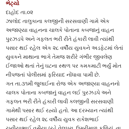
ભેટ્યો
દાહોદ તા.૦૨
ઝાલોદ તાલુકાના કલજીની સરસવાણી ગામે એક
અજાણ્યા વાહનના ચાલકે પોતાના કબજાનું વાહન
પુરઝડપે અને ગફલત ભરી રીતે હંકારી લાવી ત્યાંથી
પસાર થઈ રહેલ એક ૨૮ વર્ષીય યુવકને અડફેટમાં લેતાં
યુવકને માથાના ભાગે તેમજ શરીરે ગંભીર જીવલેણ
ઈજાઓ થતાં તેનું ઘટના સ્થળ પર કમકમાટી ભર્યું મોત
નીપજતાં પોલીસમાં ફરિયાદ નોંધાવા પામી છે.
ગત તા.૩૧મી જુલાઈના રોજ એક અજાણ્યા વાહનનો
ચાલક પોતાના કબજાનું વાહન લઈ પુરઝડપે અને
ગફલત ભરી રીતે હંકારી લાવી કલજીની સરસવાણી
ગામેથી પસાર થઈ રહ્યો હતો. આ દરમ્યાન ત્યાંથી
પસાર થઈ રહેલ ૨૮ વર્ષીય યુવક રાકેશભાઈ
ચુનીયાભાઈ વસૈયા (રહે.વેલપુરા, ઉમરીમાળ ફળિયું, તા.