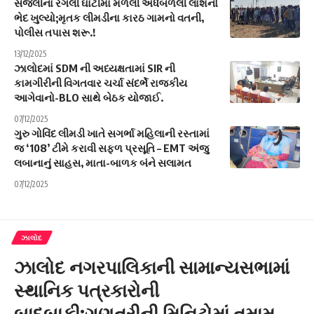
સંજેલીના રંગલી ઘાટીમાં મળેલી અર્ધબળેલી લાશનો
ભેદ ખુલ્યો;મૃતક લીમડીના કારઠ ગામનો વતની,
પોલીસ તપાસ શરૂ.!
13/12/2025
ઝાલોદમાં SDM ની અધ્યક્ષતામાં SIR ની
કામગીરીની વિગતવાર ચર્ચા સંદર્ભે રાજકીય
આગેવાનો-BLO સાથે બેઠક યોજાઈ.
07/12/2025
ગુરુ ગોવિંદ લીમડી ખાતે સગર્ભા મહિલાની રસ્તામાં
જ ‘108’ ટીમે કરાવી સફળ પ્રસૂતિ – EMT અંજુ
લબાનાનું સાહસ, માતા-બાળક બંને સલામત
07/12/2025
ઝાલોદ
ઝાલોદ નગરપાલિકાની સામાન્યસભામાં
સ્થાનિક પત્રકારોની
બાદબાકી:ગણતરીની મિનિટોમાં તમામ