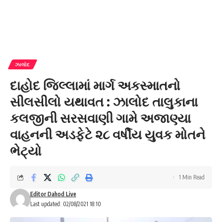
ઝાલોદ
દાહોદ જિલ્લામાં માર્ગ અકસ્માતનો
સીલસીલો યથાવત : ઝાલોદ તાલુકાના
કલજીની સરસવાણી ગામે અજાણ્યા
વાહનની અડફેટે ૨૮ વર્ષીય યુવક મોતને
ભેટ્યો
1 Min Read
Editor Dahod Live
Last updated: 02/08/2021 18:10