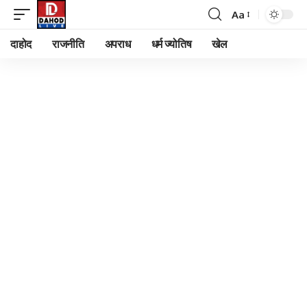
Aa
Font
Resizer
दाहोद
राजनीति
अपराध
धर्म ज्योतिष
खेल