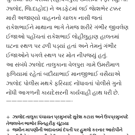
ઝાલોદ, જિ.દાહોદ) ને અડફેટમાં લઈ જાેશભેર ટક્કર
મારી અજાણ્યો વાહનનો ચાલક નાસી જતાં
રાકેશભાઈને માથાના ભાગે તેમજ શરીરે ગંભીર જીવલેણ
ઈજાઓ પહોંચતાં રાકેશભાઈ લોહીલુહાણ હાલતમાં
ઘટના સ્થળ પર ઢળી પડ્યાં હતાં અને તેમનું ગંભીર
ઈજાઓને પગલે સ્થળ પર મોત નીપજ્યું હતું.
આ સંબંધે ઝાલોદ તાલુકાના વેલપુરા ગામે ઉમરીમાળ
ફળિયામાં રહેતાં બદીયાભાઈ માનજીભાઈ વસૈયાએ
ઝાલોદ પોલીસ મથકે ફરિયાદ નોંધાવતાં પોલીસે ગુનો
નોંધી આગળની કાયદેસરની કાર્યવાહી હાથ ધરી છે.
————————————-
ઝાલોદ તાલુકા પંચાયત પ્રમુખપદે સુરેશ કટારા અને ઉપપ્રમુખપદે
તેજલબેન ભાભોર બિનહરીફ ચૂંટાયા
જમીન માપણીની અદાવતમાં દંપતી પર હુમલો કરનાર આરોપીને