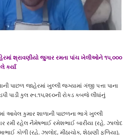
ેરમાં શ્રાવણીયો જુગાર રમતા પાંચ ખેલીઓને ૧૫,૦૦૦
લે કર્યા
 પાછળ જાહેરમાં ખુલ્લી જગ્યામાં ગંજી પત્તા પાના
ી પાડી કુલ રૂા.૧૫,૨૯૦ની રોકડ કબજે લીધાંનું
ં આવેલ કુમાર શાળાની પાછળના ભાગે ખુલ્લી
જુગાર રમી રહેલ નૈમેષભાઈ રમેશભાઈ બારીયા (રહે. ઝાલોદ
સોમાભાઈ કોળી (રહે. ઝાલોદ, મીઠાચોક, શેઠાણી ફળિયા),