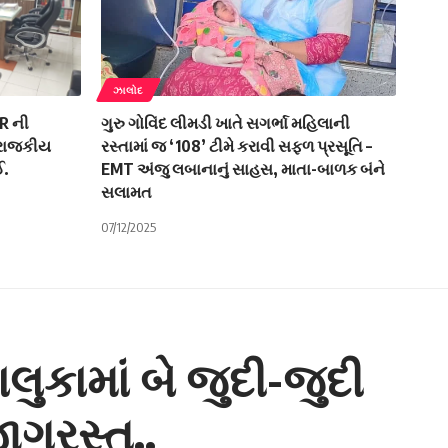
ઝાલોદ
IR ની
ગુરુ ગોવિંદ લીમડી ખાતે સગર્ભા મહિલાની
ે રાજકીય
રસ્તામાં જ ‘108’ ટીમે કરાવી સફળ પ્રસૂતિ –
ઈ.
EMT અંજુ લબાનાનું સાહસ, માતા-બાળક બંને
સલામત
07/12/2025
ુકામાં બે જુદી-જુદી
ગ્રસ્ત..