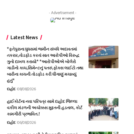
- Advertisement -
Latest News
*ફતેપુરાના ધુધસમાં જમીન સંબંધે અદાવતમાં
તકરાર,તોડફોડ કરતાં સાત આરોપીઓ વિરુદ્ધ
ગુનો દાખલ કરાયો* *આરોપીઓએ બોલેરો
ગાડીનો કાચ,સિમેન્ટનું પતરું,ફોક્સ લાઈટો તથા
બારીના કાચની તોડફોડ કરી ધીંગાણું મચાવ્યું
હતું*
દાહોદ
08/08/2026
હાઈકોર્ટના નવા પરિપત્ર સામે દાહોદ જિલ્લા
વકીલ મંડળની અચોક્કસ મુદ્દતની હડતાલ, કોર્ટ
કામગીરી પ્રભાવિત.!
દાહોદ
06/08/2026