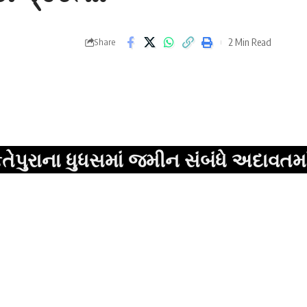
2 Min Read
Share
ુધસમાં જમીન સંબંધે અદાવતમાં તકરાર,તો