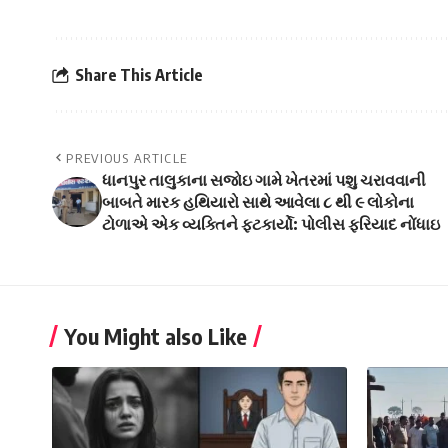
Share This Article
PREVIOUS ARTICLE
ધાનપુર તાલુકાના સજોઇ ગામે ખેતરમાં પશુ ચરાવવાની
બાબતે મારક હથિયારો સાથે આવેલા ૮ થી ૯ લોકોના
ટોળાએ એક વ્યક્તિને ફટકાર્યો: પોલીસ ફરિયાદ નોંધાઇ
You Might also Like