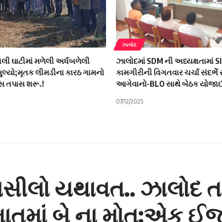
ઝાલોદ
ગલી ઘાટીમાં મળેલી અર્ધબળેલી
ઝાલોદમાં SDM ની અધ્યક્ષતામાં S
ુલ્યો;મૃતક લીમડીના કારઠ ગામનો
કામગીરીની વિગતવાર ચર્ચા સંદર્ભ
સ તપાસ શરૂ.!
આગેવાનો-BLO સાથે બેઠક યોજા
07/12/2025
સીલો યથાવત.. ઝાલોદ તાલ
માતમાં બે ના મોત:એક ઈજા