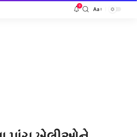
9
Aa
Font
Resizer
તા પાંચ ખેલીઓને