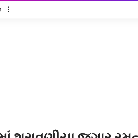
ल
ાં શ્રાવણીયા જુગાર રમ