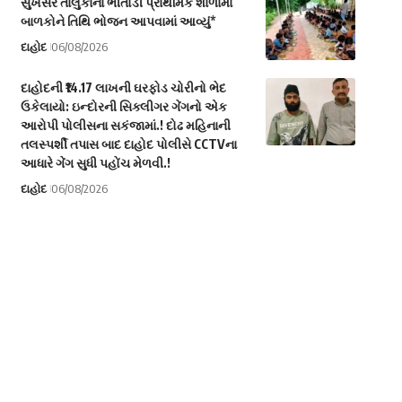
સુખસર તાલુકાના ભીતોડી પ્રાથમિક શાળામાં
બાળકોને તિથિ ભોજન આપવામાં આવ્યું*
દાહોદ
06/08/2026
દાહોદની ₹14.17 લાખની ઘરફોડ ચોરીનો ભેદ
ઉકેલાયો: ઇન્દોરની સિક્લીગર ગેંગનો એક
આરોપી પોલીસના સકંજામાં.! દોઢ મહિનાની
તલસ્પર્શી તપાસ બાદ દાહોદ પોલીસે CCTVના
આધારે ગેંગ સુધી પહોંચ મેળવી.!
દાહોદ
06/08/2026