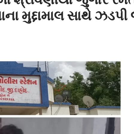
ના મુદ્દામાલ સાથે ઝડપી 