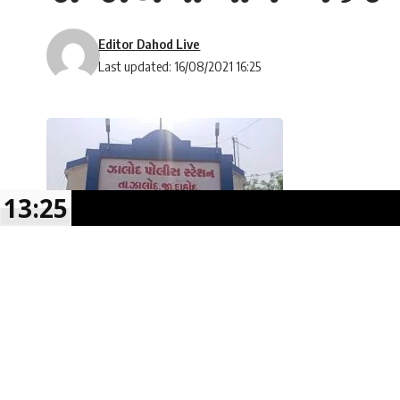
Editor Dahod Live
Last updated: 16/08/2021 16:25
13:25
જીગ્નેશ બારીયા :- દાહોદ
માર્ગ અકસ્માતનો સીલસીલો યથાવત.. ઝાલોદ તાલુકા
SHARE
ઈજાગ્રસ્ત..