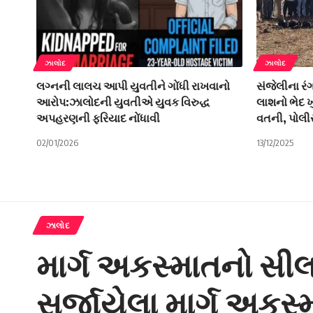
ઝાલોદ
ઝાલોદ
લગ્નની લાલચ આપી યુવતીને ગોંધી રાખવાનો
સંજેલીના રં
આરોપ:ઝાલોદની યુવતીએ યુવક વિરુદ્ધ
લાશનો ભેદ ખ
અપહરણની ફરિયાદ નોંધાવી
વતની, પોલી
02/01/2026
13/12/2025
ઝાલોદ
માર્ગ અકસ્માતનો સીલ
સર્જાયેલા માર્ગ અકસ્