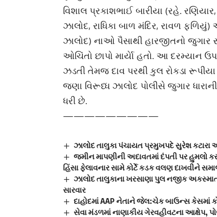
વિશાલ પ્રકાશભાઈ બારીયા (રહે. રણિયાર,
ઝાલોદ, રાધિકા બાળ મંદિર, રાવળ ફળિયું) 
ઝાલોદ) નાઓ પૈસાથી હારજીતનો જુગાર રમી
ઓચિંતો છાપો માર્યાે હતો. આ દરમ્યાન ઉ
ઝડતી તેમજ દાવ પરથી કુલ રોકડા રૂપીય
જણા વિરૂધ્ધ ઝાલોદ પોલીસે જુગાર ધારાન
ધરી છે.
—————————
ઝાલોદ તાલુકા પંચાયત પ્રમુખપદે સુરેશ કટારા
જમીન માપણીની અદાવતમાં દંપતી પર હુમલો કરના
હિંસા ફેલાવનાર સામે કોર્ટે કડક વલણ દાખવીને સમાજ
ઝાલોદ તાલુકાના ખરસાણા પુલ નજીક અકસ્માતમ
સારવાર
દાહોદમાં AAP નેતાને જેલ:ચેક બાઉન્સ કેસમાં કો
સેવા મંડળમાં નાણાકીય ગેરવહીવટના આક્ષેપ, 