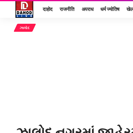
दाहोद
राजनीति
अपराध
धर्म ज्योतिष
खे
ઝાલોદ
ઝાલોદ નગરમાં જાહેરમ