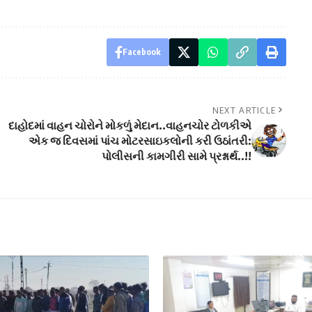
Facebook
NEXT ARTICLE
દાહોદમાં વાહન ચોરોને મોકળું મેદાન..વાહનચોર ટોળકીએ
એક જ દિવસમાં પાંચ મોટરસાઇકલોની કરી ઉઠાંતરી:
પોલીસની કામગીરી સામે પ્રશ્નાર્થ..!!