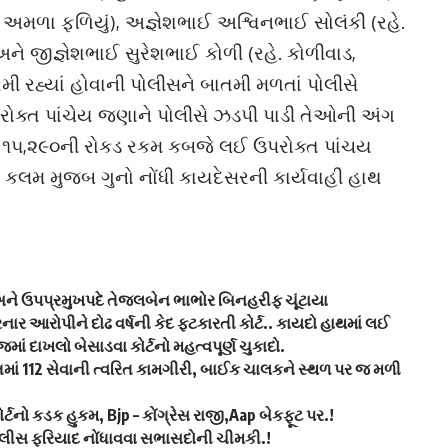
 અમળા ફળિયું), અજ્ઞેશભાઈ અશ્વિનભાઈ સોલંકી (રહે.
અને જીજ્ઞેશભાઈ સુરેશભાઈ કોળી (રહે. કોળીવાડ,
 રહ્યાં હોવાની પોલીસને બાતમી મળતાં પોલીસે
પરોક્ત પાંચેય જણાને પોલીસે ઝડપી પાડી તેઓની અંગ
ા ૧૫,૨૯૦ની રોકડ રકમ કબજે લઈ ઉપરોક્ત પાંચય
ી કલમ મુજબ ગુનો નોંધી કાયદેસરની કાર્યવાહી હાથ
 અને ઉપપ્રમુખપદે તેજલબેન ભાભોર બિનહરીફ ચૂંટાયા
ર આરોપીને દોઢ વર્ષની કેદ ફટકારતી કોર્ટ.. કાયદો હાથમાં લઈ
માં દાખલો બેસાડવા કોર્ટનો મહત્વપૂર્ણ ચુકાદો.
ાં 112 સેવાની ત્વરિત કામગીરી, બાઈક ચાલકને સ્થળ પર જ મળી
ર્ટનો કડક હુકમ, Bjp – કોંગ્રેસ રાજી,Aap બેકફૂટ પર.!
પોલીસ ફરિયાદ નોંધાવવા સભાસદોની ચીમકી.!