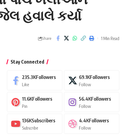
જેલ હવાલે કર્યા
1 Min Read
Share
Stay Connected
235.3K
Followers
69.1K
Followers
Like
Follow
11.6K
Followers
56.4K
Followers
Pin
Follow
136K
Subscribers
4.4K
Followers
Subscribe
Follow