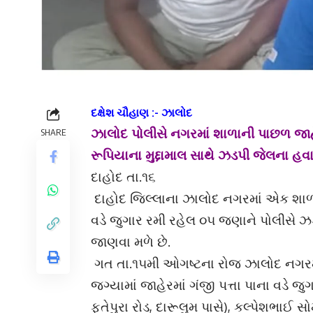
દક્ષેશ ચૌહાણ :- ઝાલોદ
ઝાલોદ પોલીસે નગરમાં શાળાની પાછળ જાહ
SHARE
રૂપિયાના મુદ્દામાલ સાથે ઝડપી જેલના હવા
દાહોદ તા.૧૬
દાહોદ જિલ્લાના ઝાલોદ નગરમાં એક શાળાની
વડે જુગાર રમી રહેલ ૦૫ જણાને પોલીસે ઝડપ
જાણવા મળે છે.
ગત તા.૧૫મી ઓગષ્ટના રોજ ઝાલોદ નગરમા
જગ્યામાં જાહેરમાં ગંજી પત્તા પાના વડે 
ફતેપુરા રોડ, દારૂલુમ પાસે), કલ્પેશભાઈ 