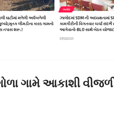
ઝાલોદ
ગલી ઘાટીમાં મળેલી અર્ધબળેલી
ઝાલોદમાં SDM ની અધ્યક્ષતામાં S
ુલ્યો;મૃતક લીમડીના કારઠ ગામનો
કામગીરીની વિગતવાર ચર્ચા સંદર્ભ
સ તપાસ શરૂ.!
આગેવાનો-BLO સાથે બેઠક યોજા
07/12/2025
ગોળા ગામે આકાશી વીજળી 