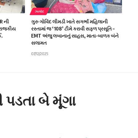
ઝાલોદ
IR ની
ગુરુ ગોવિંદ લીમડી ખાતે સગર્ભા મહિલાની
ે રાજકીય
રસ્તામાં જ ‘108’ ટીમે કરાવી સફળ પ્રસૂતિ –
ઈ.
EMT અંજુ લબાનાનું સાહસ, માતા-બાળક બંને
સલામત
07/12/2025
પડતા બે મૂંગા