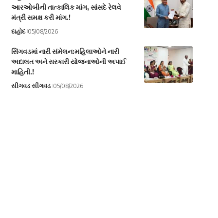
આરઓબીની તાત્કાલિક માંગ, સાંસદે રેલવે
મંત્રી સમક્ષ કરી માંગ.!
દાહોદ
05/08/2026
સિંગવડમાં નારી સંમેલન:મહિલાઓને નારી
અદાલત અને સરકારી યોજનાઓની અપાઈ
માહિતી.!
સીંગવડ સીંગવડ
05/08/2026