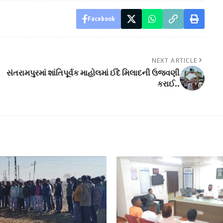
Facebook
NEXT ARTICLE
સંતરામપુરમાં શાંતિપૂર્વક માહોલમાં ઈદે મિલાદની ઉજવણી
કરાઈ..