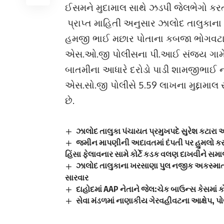
ઈસમને મુદામાલ સાથે ઝડપી જેલભેગો કરત
પ્રાપ્ત માહિતી અનુસાર ઝાલોદ તાલુકાન
હમજી ભાઈ મછાર પોતાના કબજા ભોગવટાના
એસ.ઓ.જી પોલીસના પી.આઈ સંજય ગામેતી
બાતમીના આધારે દરોડો પાડી શામજીભાઈ ન
એસ.સો.જી પોલીસે 5.59 લાખના મુદ્દામાલ
છે.
ઝાલોદ તાલુકા પંચાયત પ્રમુખપદે સુરેશ કટારા
જમીન માપણીની અદાવતમાં દંપતી પર હુમલો કરના
હિંસા ફેલાવનાર સામે કોર્ટે કડક વલણ દાખવીને સમાજ
ઝાલોદ તાલુકાના ખરસાણા પુલ નજીક અકસ્માતમ
સારવાર
દાહોદમાં AAP નેતાને જેલ:ચેક બાઉન્સ કેસમાં કો
સેવા મંડળમાં નાણાકીય ગેરવહીવટના આક્ષેપ, 