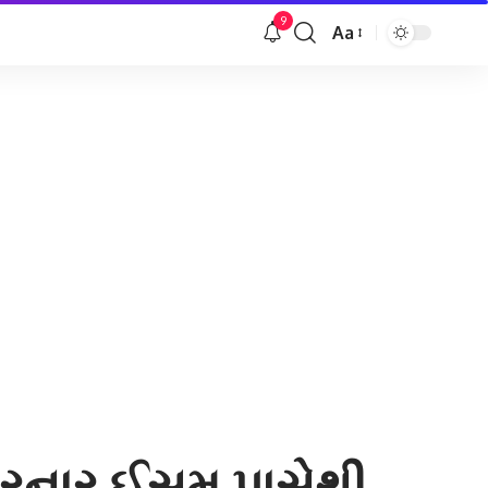
9
Aa
Font
Resizer
 કરનાર ઈસમ પાસેથી