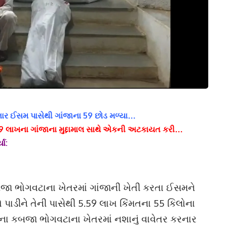
રનાર ઈસમ પાસેથી ગાંજાના 59 છોડ મળ્યા…
59 લાખના ગાંજાના મુદ્દામાલ સાથે એકની અટકાયત કરી…
યા:
બજા ભોગવટાના ખેતરમાં ગાંજાની ખેતી કરતા ઈસમને
ાડીને તેની પાસેથી 5.59 લાખ કિંમતના 55 કિલોના
ના કબજા ભોગવટાના ખેતરમાં નશાનું વાવેતર કરનાર