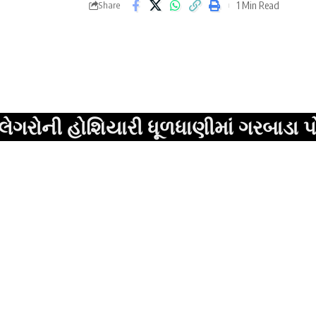
1 Min Read
Share
ોશિયારી ધૂળધાણીમાં ગરબાડા પોલીસે પુજ