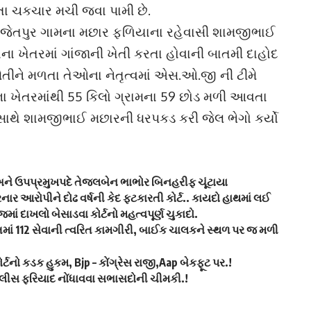
ા ચકચાર મચી જવા પામી છે.
ા જેતપુર ગામના મછાર ફળિયાના રહેવાસી શામજીભાઈ
 ખેતરમાં ગાંજાની ખેતી કરતા હોવાની બાતમી દાહોદ
ને મળતા તેઓના નેતૃત્વમાં એસ.ઓ.જી ની ટીમે
ા ખેતરમાંથી 55 કિલો ગ્રામના 59 છોડ મળી આવતા
 સાથે શામજીભાઈ મછારની ધરપકડ કરી જેલ ભેગો કર્યો
 અને ઉપપ્રમુખપદે તેજલબેન ભાભોર બિનહરીફ ચૂંટાયા
ર આરોપીને દોઢ વર્ષની કેદ ફટકારતી કોર્ટ.. કાયદો હાથમાં લઈ
માં દાખલો બેસાડવા કોર્ટનો મહત્વપૂર્ણ ચુકાદો.
ાં 112 સેવાની ત્વરિત કામગીરી, બાઈક ચાલકને સ્થળ પર જ મળી
ર્ટનો કડક હુકમ, Bjp – કોંગ્રેસ રાજી,Aap બેકફૂટ પર.!
પોલીસ ફરિયાદ નોંધાવવા સભાસદોની ચીમકી.!