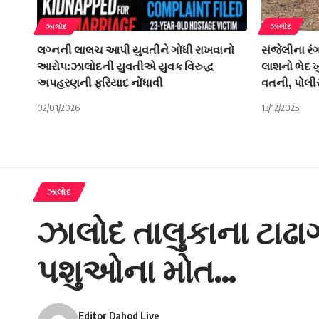
ઝાલોદ
ઝાલોદ
લગ્નની લાલચ આપી યુવતીને ગોંધી રાખવાનો
સંજેલીના રં
આરોપ:ઝાલોદની યુવતીએ યુવક વિરુદ્ધ
લાશનો ભેદ ખ
અપહરણની ફરિયાદ નોંધાવી
વતની, પોલી
02/01/2026
13/12/2025
ઝાલોદ
ઝાલોદ તાલુકાના ટાઢા
પશુઓના મોત…
Editor Dahod Live