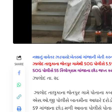
નશાનું વાવેતર ઝડપાયો:ખેતરમાં ગાંજાની ખેતી ક
ઝાલોદ તાલુકાના જેતપુર ગામેથી SOG પોલીસે 5.
SHARE
SOG પોલીસે 55 કિલોગ્રામ ગાંજાના છોડ જપ્ત કર્
ઝાલોદ તા. ૨૮
ઝાલોદ તાલુકાના જેતપુર ગામે પોતાના ક
એસ.ઓ.જી પોલીસે બાતમીના આધારે દરોડો પ
59 ગાંજાના છોડ મળી આવતા પોલીસે પોતા