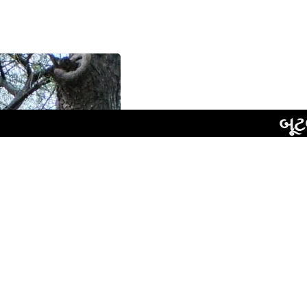
બૂટલેગરોની હ