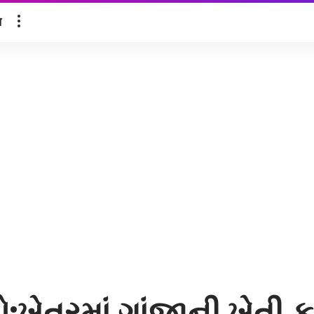
ल
ો:ખેતરમાં ગાંજાની ખેતી