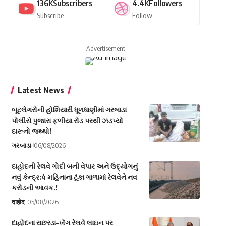
136K
Subscribers
4.4K
Followers
Subscribe
Follow
- Advertisement -
Latest News
બૂટલેગરોની હોશિયારી ધૂળધાણીમાં ગરબાડા
પોલીસે પુજારા ફળીયા રોડ પરથી ઝડપ્યો
દારૂનો જથ્થો!
ગરબાડા
06/08/2026
દાહોદની રેલવે ગોદી બની વેપાર અને ઉદ્યોગનું
નવું કેન્દ્ર:4 મહિનાના ટૂંકા ગાળામાં રેલવેને નવ
કરોડની આવક.!
दाहोद
05/08/2026
દાહોદના રાછરડા–ખેંગ રેલવે લાઇન પર