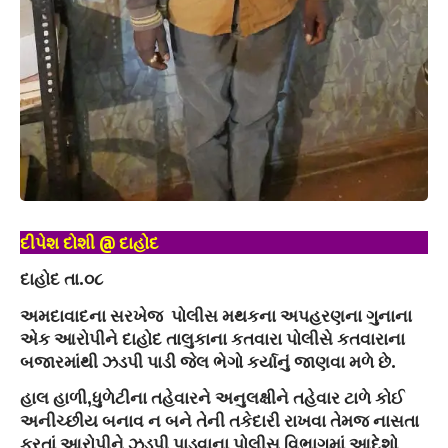
દીપેશ દોશી @ દાહોદ
દાહોદ તા.૦૮
અમદાવાદના સરખેજ પોલીસ મથકના અપહરણના ગુનાના
એક આરોપીને દાહોદ તાલુકાના કતવારા પોલીસે કતવારાના
બજારમાંથી ઝડપી પાડી જેલ ભેગો કર્યાનું જાણવા મળે છે.
હાલ હાળી,ધુળેટીના તહેવારને અનુલક્ષીને તહેવાર ટાળે કોઈ
અનીચ્છીય બનાવ ન બને તેની તકેદારી રાખવા તેમજ નાસતા
ફરતાં આરોપીને ઝડપી પાડવાના પોલીસ વિભાગમાં આદેશો