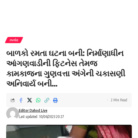
ઝાલોદ
બાળકો રમતા ઘટના બની: નિર્માણાધીન
આંગણવાડીની ફિટનેસ તેમજ
કામકાજના ગુણવત્તા અંગેની ચકાસણી
અનિવાર્ય બની…
2 Min Read
Editor Dahod Live
Last updated: 10/06/2023 20:27