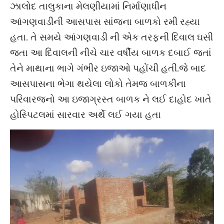
ઝાલોદ તાલુકાના મેલણીયામાં નિર્માણાધીન
આંગણવાડીની આસપાસ સાંજના બાળકો રમી રહ્યા
હતા. તે સમયે આંગણવાડી ની એક તરફની દિવાલ ઘસી
જતા આ દિવાલની નીચે ચાર વર્ષીય બાળક દબાઈ જતાં
તેને માથાના ભાગે ગંભીર ઇજાઓ પહોંચી હતી.જે બાદ
આસપાસના ભેગા થયેલા લોકો તેમજ બાળકીના
પરિવારજનો આ ઇજાગ્રસ્ત બાળક ને લઈ દાહોદ ખાતે
હોસ્પિટલમાં સારવાર અર્થે લઈ ગયા હતા