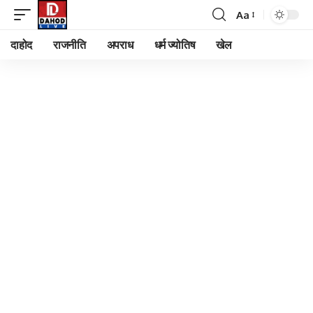
Aa
Font
Resizer
दाहोद
राजनीति
अपराध
धर्म ज्योतिष
खेल