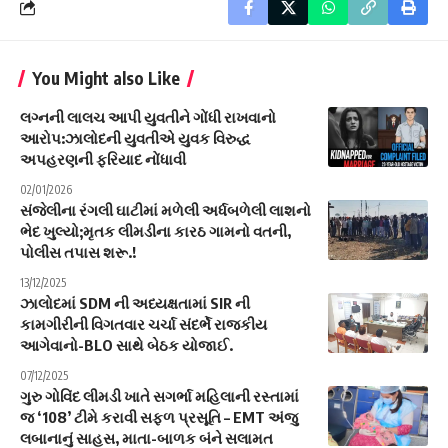
You Might also Like
લગ્નની લાલચ આપી યુવતીને ગોંધી રાખવાનો
આરોપ:ઝાલોદની યુવતીએ યુવક વિરુદ્ધ
અપહરણની ફરિયાદ નોંધાવી
02/01/2026
સંજેલીના રંગલી ઘાટીમાં મળેલી અર્ધબળેલી લાશનો
ભેદ ખુલ્યો;મૃતક લીમડીના કારઠ ગામનો વતની,
પોલીસ તપાસ શરૂ.!
13/12/2025
ઝાલોદમાં SDM ની અધ્યક્ષતામાં SIR ની
કામગીરીની વિગતવાર ચર્ચા સંદર્ભે રાજકીય
આગેવાનો-BLO સાથે બેઠક યોજાઈ.
07/12/2025
ગુરુ ગોવિંદ લીમડી ખાતે સગર્ભા મહિલાની રસ્તામાં
જ ‘108’ ટીમે કરાવી સફળ પ્રસૂતિ – EMT અંજુ
લબાનાનું સાહસ, માતા-બાળક બંને સલામત