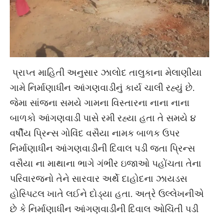
પ્રાપ્ત માહિતી અનુસાર ઝાલોદ તાલુકાના મેલાણીયા
ગામે નિર્માણાધીન આંગણવાડીનું કાર્ય ચાલી રહ્યું છે.
જેમા સાંજના સમયે ગામના વિસ્તારના નાના નાના
બાળકો આંગણવાડી પાસે રમી રહ્યા હતા તે સમયે ૪
વર્ષીય પ્રિન્સ ગોવિંદ વસૈયા નામક બાળક ઉપર
નિર્માણાધીન આંગણવાડીની દિવાલ પડી જતા પ્રિન્સ
વસૈયા ના માથાના ભાગે ગંભીર ઇજાઓ પહોંચતા તેના
પરિવારજનો તેને સારવાર અર્થે દાહોદના ઝાયડસ
હોસ્પિટલ ખાતે લઈને દોડ્યા હતા. અત્રે ઉલ્લેખનીએ
છે કે નિર્માણાધીન આંગણવાડીની દિવાલ ઓચિંતી પડી