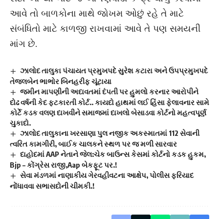
આવે તો બાળકોના માથે જોખમ ઓછું રહે તે માટે
સંબંધિતો માટે કાળજી રાખવામાં આવે તે પણ સમયની
માંગ છે.
ઝાલોદ તાલુકા પંચાયત પ્રમુખપદે સુરેશ કટારા અને ઉપપ્રમુખપદે
તેજલબેન ભાભોર બિનહરીફ ચૂંટાયા
જમીન માપણીની અદાવતમાં દંપતી પર હુમલો કરનાર આરોપીને
દોઢ વર્ષની કેદ ફટકારતી કોર્ટ.. કાયદો હાથમાં લઈ હિંસા ફેલાવનાર સામે
કોર્ટે કડક વલણ દાખવીને સમાજમાં દાખલો બેસાડવા કોર્ટનો મહત્વપૂર્ણ
ચુકાદો.
ઝાલોદ તાલુકાના ખરસાણા પુલ નજીક અકસ્માતમાં 112 સેવાની
ત્વરિત કામગીરી, બાઈક ચાલકને સ્થળ પર જ મળી સારવાર
દાહોદમાં AAP નેતાને જેલ:ચેક બાઉન્સ કેસમાં કોર્ટનો કડક હુકમ,
Bjp – કોંગ્રેસ રાજી,Aap બેકફૂટ પર.!
સેવા મંડળમાં નાણાકીય ગેરવહીવટના આક્ષેપ, પોલીસ ફરિયાદ
નોંધાવવા સભાસદોની ચીમકી.!