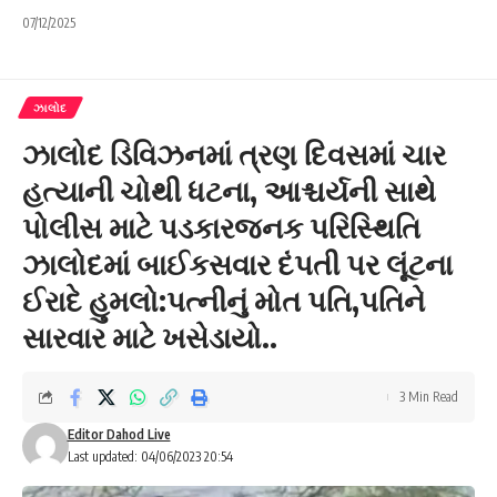
07/12/2025
ઝાલોદ
ઝાલોદ ડિવિઝનમાં ત્રણ દિવસમાં ચાર
હત્યાની ચોથી ધટના, આશ્ચર્યની સાથે
પોલીસ માટે પડકારજનક પરિસ્થિતિ
ઝાલોદમાં બાઈકસવાર દંપતી પર લૂંટના
ઈરાદે હુમલો:પત્નીનું મોત પતિ,પતિને
સારવાર માટે ખસેડાયો..
3 Min Read
Editor Dahod Live
Last updated: 04/06/2023 20:54