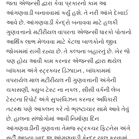
જતા એજન્સી દ્વારા કેવા પ્રકારનો કામ આ
આંગણવાડી બનાવવામાં કર્યું હશે. તે નરી આંખે દેખાઈ
આવે છે. આંગણવાડી કેન્દ્રો બનાવવા માટે હલકી
ગુણવત્તાનો મટીરીયલ વાપરતા એજન્સી ધારકો પોતાનો
આર્થિક લાભ મેળવવા માટે કેટલા બાળકોનો જીવ
જોખમમાં રાખી રહ્યા છે. તે કલ્પના બહારનું છે. ખેર જે
પણ હોય આવી કામ કરનાર એજન્સી દ્વારા થયેલ
બાંધકામ અંગે સ્ટ્રક્ચર ડિઝાઇન , બાંધકામમાં
વપરાયેલ માલ મટીરીયલ ની ગુણવત્તાની અંગેની
ચકાસણી, ક્યુબ ટેસ્ટ ના નકલ , સીસી વર્કની લેબ
ટેસ્ટના રિપોર્ટ અંગે સુપરવિઝન કરનાર અધિકારી
તટસ્થ પણે આકલન કરે તો ભ્રષ્ટાચાર સામે આવે તેવું
છે. હાલના સંજોગોમાં આવી નિર્માણા દિન
આંગણવાડીની ગુણવત્તા તેમજ સ્ટ્રકચર ફિટનેસ અંગે
સર્ટી આપ્યા બાદ જ આંગણવાડી કેન્દ્ર ચાલુ કરવામાં