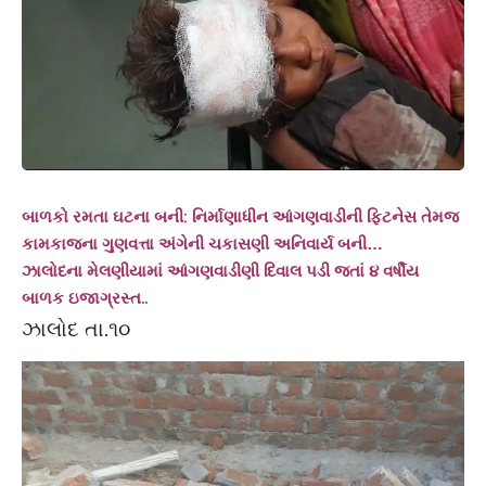
બાળકો રમતા ઘટના બની: નિર્માણાધીન આંગણવાડીની ફિટનેસ તેમજ
કામકાજના ગુણવત્તા અંગેની ચકાસણી અનિવાર્ય બની…
ઝાલોદના મેલણીયામાં આંગણવાડીણી દિવાલ પડી જતાં ૪ વર્ષીય
બાળક ઇજાગ્રસ્ત..
ઝાલોદ તા.૧૦