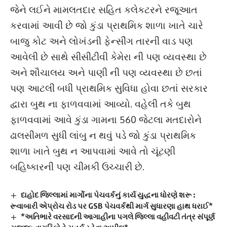
જેને લઈને મામલતદાર સહિત કલેકટરને રજૂઆત
કરવામાં આવી છે જો કુંડા પ્રાથમિક શાળા ખાતે ચારે
બાજુ કોટ અને લોખંડની ફેન્સીંગ તારની વાડ પણ
આવેલી છે સાથે સીસીટીવી કેમેરા ની પણ વ્યવસ્થા છે
અને શૌચાલય અને પાણી ની પણ વ્યવસ્થા છે છતાં
પણ આટલી બધી પ્રાથમિક સુવિધા હોવા છતાં સરકાર
દ્વારા બુથ ના ફાળવવામાં આવ્યો. વહેલી તકે બુથ
ફાળવવામાં આવે કુંડા ગામના 560 જેટલા મતદારોને
ઢાલસીમળ સુધી લાંબુ ન થવું પડે જો કુંડા પ્રાથમિક
શાળા ખાતે બુથ ન આપવામાં આવે તો ચૂંટણી
બહિષ્કારની પણ ચીમકી ઉચ્ચારી છે.
દાહોદ જિલ્લામાં માર્ગોના પેચવર્કનું કાર્ય યુદ્ધના ધોરણે શરૂ :
રૂવાબારી એપ્રોચ રોડ પર GSB પેચવર્કથી માર્ગ સુધારણા હાથ ધરાઈ*
*અતિભારે વરસાદની આગાહીના પગલે જિલ્લા વહીવટી તંત્ર સંપૂર્ણ