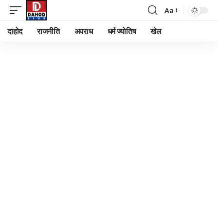
Aa
Font
Resizer
दाहोद
राजनीति
अपराध
धर्म ज्योतिष
खेल