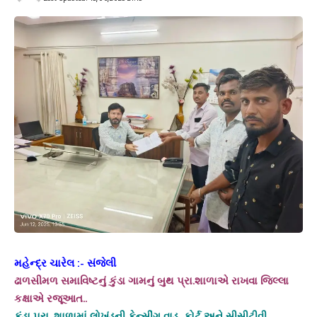
મહેન્દ્ર ચારેલ :- સંજેલી
ઢાળસીમળ સમાવિષ્ટનું કુંડા ગામનું બુથ પ્રા.શાળાએ રાખવા જિલ્લા
કક્ષાએ રજૂઆત..
કુંડા પ્રા. શાળામાં લોખંડની ફેન્સીંગ વાડ, કોર્ટ અને સીસીટીવી