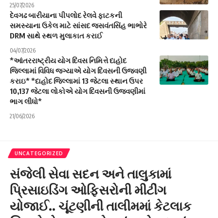
25/07/2026
દેવગઢ બારીયાના પીપલોદ રેલવે ફાટકની
સમસ્યાના ઉકેલ માટે સાંસદ જસવંતસિંહ ભાભોરે
DRM સાથે સ્થળ મુલાકાત કરાઈ
04/07/2026
*આંતરરાષ્ટ્રીય યોગ દિવસ નિમિત્તે દાહોદ
જિલ્લામાં વિવિધ જગ્યાએ યોગ દિવસની ઉજવણી
કરાઇ* *દાહોદ જિલ્લામાં 13 જેટલા સ્થાન ઉપર
10,137 જેટલા લોકોએ યોગ દિવસની ઉજવણીમાં
ભાગ લીધો*
21/06/2026
UNCATEGORIZED
સંજેલી સેવા સદન અને તાલુકામાં
પ્રિસાઇડિંગ ઓફિસરોની મીટીંગ
યોજાઈ.. ચૂંટણીની તાલીમમાં કેટલાક