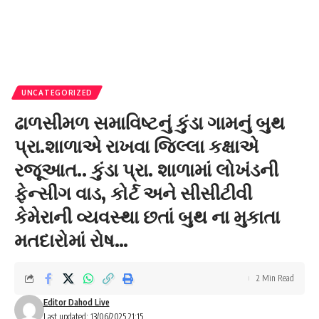
UNCATEGORIZED
ઢાળસીમળ સમાવિષ્ટનું કુંડા ગામનું બુથ
પ્રા.શાળાએ રાખવા જિલ્લા કક્ષાએ
રજૂઆત.. કુંડા પ્રા. શાળામાં લોખંડની
ફેન્સીંગ વાડ, કોર્ટ અને સીસીટીવી
કેમેરાની વ્યવસ્થા છતાં બુથ ના મુકાતા
મતદારોમાં રોષ…
2 Min Read
Editor Dahod Live
Last updated: 13/06/2025 21:15