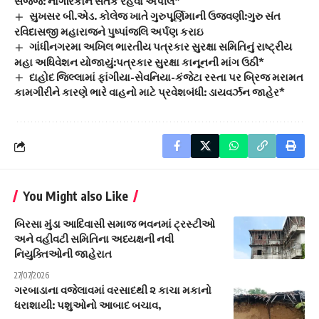
સજ્જ: નાગરિકોને સતર્ક રહેવા અપીલ*
સુખસર બી.એડ. કોલેજ ખાતે ગુરુપૂર્ણિમાની ઉજવણી:ગુરુ સંત
રવિદાસજી મહારાજને પુષ્પાંજલિ અર્પણ કરાઇ
ગાંધીનગરમા અખિલ ભારતીય પત્રકાર સુરક્ષા સમિતિનું રાષ્ટ્રીય
મહા અધિવેશન યોજાયું:પત્રકાર સુરક્ષા કાનૂનની માંગ ઉઠી*
દાહોદ જિલ્લામાં ફાંગીયા-સેવનિયા-કંજેટા રસ્તા પર બ્રિજ મરામત
કામગીરીને કારણે ભારે વાહનો માટે પ્રવેશબંધી: ડાયવર્ઝન જાહેર*
You Might also Like
બિરસા મુંડા આદિવાસી સમાજ ભવનમાં ટ્રસ્ટીઓ
અને વહીવટી સમિતિના અધ્યક્ષની નવી
નિયુક્તિઓની જાહેરાત
27/07/2026
ગરબાડાના વજેલાવમાં વરસાદથી ૨ કાચા મકાનો
ધરાશાયી: પશુઓનો આબાદ બચાવ,