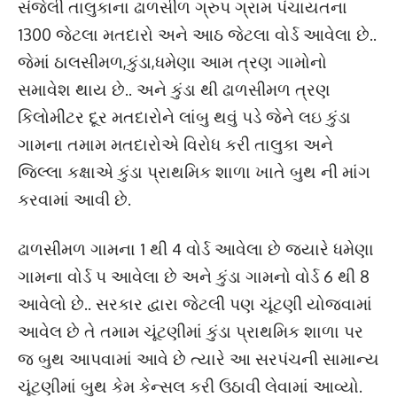
સંજેલી તાલુકાના ઢાળસીળ ગ્રુપ ગ્રામ પંચાયતના
1300 જેટલા મતદારો અને આઠ જેટલા વોર્ડ આવેલા છે..
જેમાં ઠાલસીમળ,કુંડા,ધમેણા આમ ત્રણ ગામોનો
સમાવેશ થાય છે.. અને કુંડા થી ઢાળસીમળ ત્રણ
કિલોમીટર દૂર મતદારોને લાંબુ થવું પડે જેને લઇ કુંડા
ગામના તમામ મતદારોએ વિરોધ કરી તાલુકા અને
જિલ્લા કક્ષાએ કુંડા પ્રાથમિક શાળા ખાતે બુથ ની માંગ
કરવામાં આવી છે.
ઢાળસીમળ ગામના 1 થી 4 વોર્ડ આવેલા છે જ્યારે ધમેણા
ગામના વોર્ડ પ આવેલા છે અને કુંડા ગામનો વોર્ડ 6 થી 8
આવેલો છે.. સરકાર દ્વારા જેટલી પણ ચૂંટણી યોજવામાં
આવેલ છે તે તમામ ચૂંટણીમાં કુંડા પ્રાથમિક શાળા પર
જ બુથ આપવામાં આવે છે ત્યારે આ સરપંચની સામાન્ય
ચૂંટણીમાં બુથ કેમ કેન્સલ કરી ઉઠાવી લેવામાં આવ્યો.