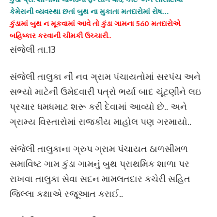
કેમેરાની વ્યવસ્થા છતાં બુથ ના મુકાતા મતદારોમાં રોષ…
કુંડામાં બુથ ન મૂકવામાં આવે તો કુંડા ગામના 560 મતદારોએ
બહિષ્કાર કરવાની ચીમકી ઉચ્ચારી..
સંજેલી તા.13
સંજેલી તાલુકા ની નવ ગ્રામ પંચાયતોમાં સરપંચ અને
સભ્યો માટેની ઉમેદવારી પત્રો ભર્યા બાદ ચૂંટણીને લઇ
પ્રચાર ધમધમાટ શરૂ કરી દેવામાં આવ્યો છે.. અને
ગ્રામ્ય વિસ્તારોમાં રાજકીય માહોલ પણ ગરમાયો..
સંજેલી તાલુકાના ગ્રુપ ગ્રામ પંચાયત ઠાળસીમળ
સમાવિષ્ટ ગામ કુંડા ગામનું બુથ પ્રાથમિક શાળા પર
રાખવા તાલુકા સેવા સદન મામલતદાર કચેરી સહિત
જિલ્લા કક્ષાએ રજૂઆત કરાઈ..