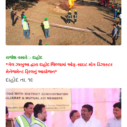
રાજેશ વસાવે :- દાહોદ
*ગેલ ઝાબુઆ દ્વારા દાહોદ જિલ્લામાં ઓફ-સાઇટ મોક ડિઝાસ્ટર
મેનેજમેન્ટ ડ્રિલનું આયોજન*
દાહોદ તા. ૧૯