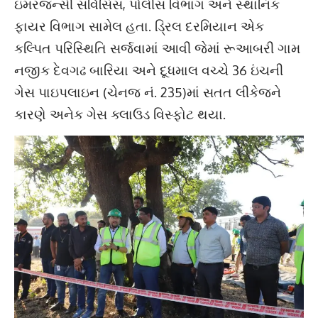
ઇમરજન્સી સર્વિસિસ, પોલીસ વિભાગ અને સ્થાનિક
ફાયર વિભાગ સામેલ હતા. ડ્રિલ દરમિયાન એક
કલ્પિત પરિસ્થિતિ સર્જવામાં આવી જેમાં રૂઆબરી ગામ
નજીક દેવગઢ બારિયા અને દૂધમાલ વચ્ચે 36 ઇંચની
ગેસ પાઇપલાઇન (ચેનજ નં. 235)માં સતત લીકેજને
કારણે અનેક ગેસ ક્લાઉડ વિસ્ફોટ થયા.