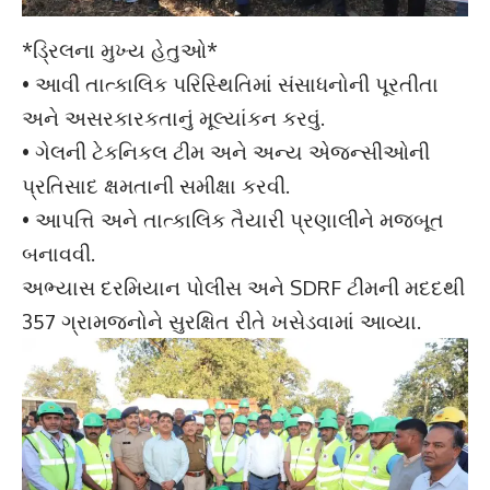
*ડ્રિલના મુખ્ય હેતુઓ*
• આવી તાત્કાલિક પરિસ્થિતિમાં સંસાધનોની પૂરતીતા
અને અસરકારકતાનું મૂલ્યાંકન કરવું.
• ગેલની ટેકનિકલ ટીમ અને અન્ય એજન્સીઓની
પ્રતિસાદ ક્ષમતાની સમીક્ષા કરવી.
• આપત્તિ અને તાત્કાલિક તૈયારી પ્રણાલીને મજબૂત
બનાવવી.
અભ્યાસ દરમિયાન પોલીસ અને SDRF ટીમની મદદથી
357 ગ્રામજનોને સુરક્ષિત રીતે ખસેડવામાં આવ્યા.