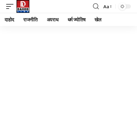
Aa
Font
Resizer
दाहोद
राजनीति
अपराध
धर्म ज्योतिष
खेल