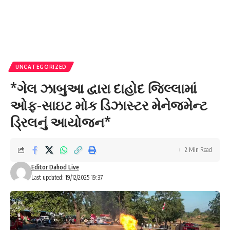
UNCATEGORIZED
*ગેલ ઝાબુઆ દ્વારા દાહોદ જિલ્લામાં
ઓફ-સાઇટ મોક ડિઝાસ્ટર મેનેજમેન્ટ
ડ્રિલનું આયોજન*
2 Min Read
Editor Dahod Live
Last updated: 19/12/2025 19:37