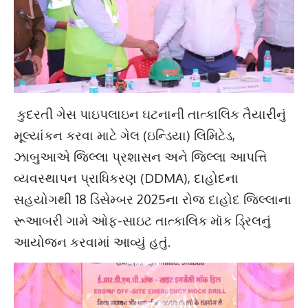
કુદરતી ગેસ પાઇપલાઇન ઘટનાની તાત્કાલિક તૈયારીનું
મૂલ્યાંકન કરવા માટે ગેલ (ઇન્ડિયા) લિમિટેડ,
ઝાબુઆએ જિલ્લા પ્રશાસન અને જિલ્લા આપત્તિ
વ્યવસ્થાપન પ્રાધિકરણ (DDMA), દાહોદના
સહયોગથી 18 ડિસેમ્બર 2025ના રોજ દાહોદ જિલ્લાના
રૂઆબરી ગામે ઓફ-સાઇટ તાત્કાલિક મૉક ડ્રિલનું
આયોજન કરવામાં આવ્યું હતું.