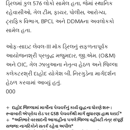
ડ્રિલમાં કુલ 576 લોકો સામેલ હતા, જેમાં સ્થાનિક
રહેવાસીઓ, ગેલ ટીમ, ફાયર, પોલીસ, આરોગ્ય,
ટ્રાફિક વિભાગ, BPCL અને DDMAના અવલોકકો
સામેલ હતા.
ઓફ-સાઇટ લેવલ-III મૉક ડ્રિલનું સફળતાપૂર્વક
આયોજનશ્રી પ્રબુદ્ધ મજુમદાર, જી.એમ. (O&M)
અને OIC, ગેલ ઝાબુઆના નેતૃત્વ હેઠળ અને જિલ્લા
કલેકટરશ્રી દાહોદ યોગેશ બી. નિરગુડેના માર્ગદર્શન
હેઠળ કરવામાં આવ્યું હતું.
000
દાહોદ જિલ્લામાં માર્ગોના પેચવર્કનું કાર્ય યુદ્ધના ધોરણે શરૂ :
રૂવાબારી એપ્રોચ રોડ પર GSB પેચવર્કથી માર્ગ સુધારણા હાથ ધરાઈ*
*અતિભારે વરસાદની આગાહીના પગલે જિલ્લા વહીવટી તંત્ર સંપૂર્ણ
સજ્જ: નાગરિકોને સતર્ક રહેવા અપીલ*