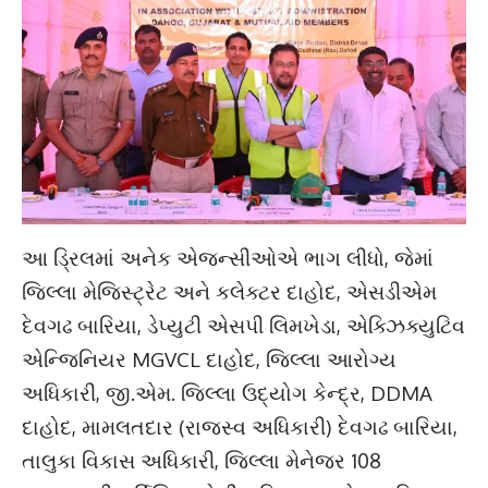
આ ડ્રિલમાં અનેક એજન્સીઓએ ભાગ લીધો, જેમાં
જિલ્લા મેજિસ્ટ્રેટ અને કલેક્ટર દાહોદ, એસડીએમ
દેવગઢ બારિયા, ડેપ્યુટી એસપી લિમખેડા, એક્ઝિક્યુટિવ
એન્જિનિયર MGVCL દાહોદ, જિલ્લા આરોગ્ય
અધિકારી, જી.એમ. જિલ્લા ઉદ્યોગ કેન્દ્ર, DDMA
દાહોદ, મામલતદાર (રાજસ્વ અધિકારી) દેવગઢ બારિયા,
તાલુકા વિકાસ અધિકારી, જિલ્લા મેનેજર 108