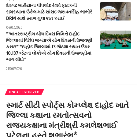
દેવગઢ બારીયાના પીપલોદ રેલવે ફાટકની
સમસ્યાના ઉકેલ માટે સાંસદ જસવંતસિંહ ભાભોરે
DRM સાથે સ્થળ મુલાકાત કરાઈ
04/07/2026
*આંતરરાષ્ટ્રીય યોગ દિવસ નિમિત્તે દાહોદ
જિલ્લામાં વિવિધ જગ્યાએ યોગ દિવસની ઉજવણી
કરાઇ* *દાહોદ જિલ્લામાં 13 જેટલા સ્થાન ઉપર
10,137 જેટલા લોકોએ યોગ દિવસની ઉજવણીમાં
ભાગ લીધો*
21/06/2026
UNCATEGORIZED
સ્માર્ટ સીટી સ્પોર્ટ્સ કોમ્પ્લેક્ષ દાહોદ ખાતે
જિલ્લા કક્ષાના રમતોત્સવનો
રાજ્યકક્ષાના મંત્રીશ્રી કમલેશભાઈ
પટેલના હસ્તે શુભારંભ*