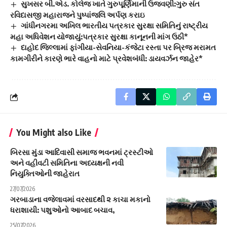
સુખસર બી.એડ. કોલેજ ખાતે ગુરુપૂર્ણિમાની ઉજવણી:ગુરુ સંત
રવિદાસજી મહારાજને પુષ્પાંજલિ અર્પણ કરાઇ
ગાંધીનગરમા અખિલ ભારતીય પત્રકાર સુરક્ષા સમિતિનું રાષ્ટ્રીય
મહા અધિવેશન યોજાયું:પત્રકાર સુરક્ષા કાનૂનની માંગ ઉઠી*
દાહોદ જિલ્લામાં ફાંગીયા-સેવનિયા-કંજેટા રસ્તા પર બ્રિજ મરામત
કામગીરીને કારણે ભારે વાહનો માટે પ્રવેશબંધી: ડાયવર્ઝન જાહેર*
You Might also Like
બિરસા મુંડા આદિવાસી સમાજ ભવનમાં ટ્રસ્ટીઓ
અને વહીવટી સમિતિના અધ્યક્ષની નવી
નિયુક્તિઓની જાહેરાત
27/07/2026
ગરબાડાના વજેલાવમાં વરસાદથી ૨ કાચા મકાનો
ધરાશાયી: પશુઓનો આબાદ બચાવ,
25/07/2026