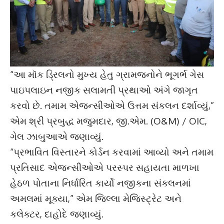
“આ મૉક ડ્રિલનો મુખ્ય હેતુ ગ્રામજનોને ભૂગર્ભ ગેસ
પાઇપલાઇન નજીક સલામતી પ્રથાઓ અંગે જાગૃત
કરવો છે. તમામ એજન્સીઓએ ઉત્તમ સંકલન દર્શાવ્યું,”
એમ શ્રી પ્રબુદ્ધ મજુમદાર, જી.એમ. (O&M) / OIC,
ગેલ ઝાબુઆએ જણાવ્યું.
“પ્રભાવિત વિસ્તારને કોર્ડન કરવામાં આવ્યો અને તમામ
પ્રતિસાદ એજન્સીઓએ પરસ્પર સહાયતા માળખા
હેઠળ પોતાના નિર્ધારિત કાર્યો નજીકના સંકલનમાં
અમલમાં મૂક્યા,” એમ જિલ્લા મેજિસ્ટ્રેટ અને
કલેક્ટર, દાહોદે જણાવ્યું.