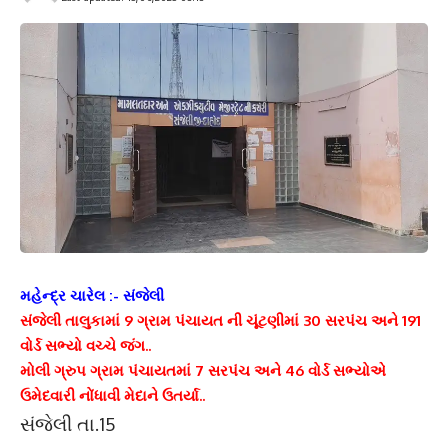
મહેન્દ્ર ચારેલ :- સંજેલી
સંજેલી તાલુકામાં 9 ગ્રામ પંચાયત ની ચૂંટણીમાં 30 સરપંચ અને 191
વોર્ડ સભ્યો વચ્ચે જંગ..
મોલી ગ્રુપ ગ્રામ પંચાયતમાં 7 સરપંચ અને 46 વોર્ડ સભ્યોએ
ઉમેદવારી નોંધાવી મેદાને ઉતર્યા..
સંજેલી તા.15