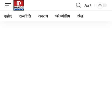
Aa
Font
Resizer
दाहोद
राजनीति
अपराध
धर्म ज्योतिष
खेल