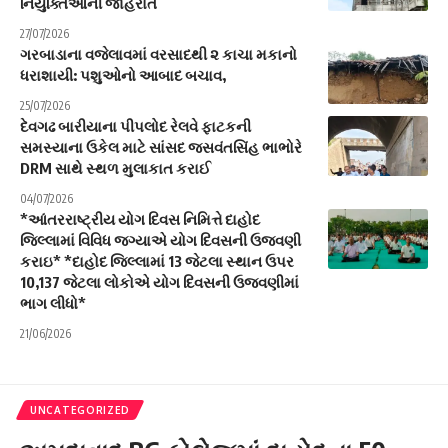
નિયુક્તિઓની જાહેરાત
27/07/2026
ગરબાડાના વજેલાવમાં વરસાદથી ૨ કાચા મકાનો
ધરાશાયી: પશુઓનો આબાદ બચાવ,
25/07/2026
દેવગઢ બારીયાના પીપલોદ રેલવે ફાટકની
સમસ્યાના ઉકેલ માટે સાંસદ જસવંતસિંહ ભાભોરે
DRM સાથે સ્થળ મુલાકાત કરાઈ
04/07/2026
*આંતરરાષ્ટ્રીય યોગ દિવસ નિમિત્તે દાહોદ
જિલ્લામાં વિવિધ જગ્યાએ યોગ દિવસની ઉજવણી
કરાઇ* *દાહોદ જિલ્લામાં 13 જેટલા સ્થાન ઉપર
10,137 જેટલા લોકોએ યોગ દિવસની ઉજવણીમાં
ભાગ લીધો*
21/06/2026
UNCATEGORIZED