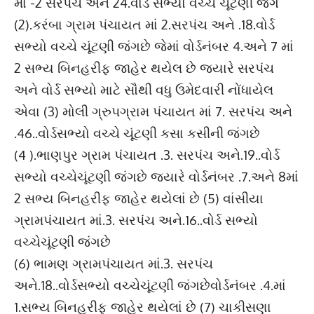
માં -2 સરપંચ અને 24.વોર્ડ સભ્યો વચ્ચે ચૂંટણી જંગ
(2).કરંબા ગ્રામ પંચાયત માં 2.સરપંચ અને .18.વોર્ડ
સભ્યો વચ્ચે ચૂંટણી જંગછે જેમાં વોર્ડનંબર 4.અને 7 માં
2 સભ્ય બિનહરીફ જાહેર થયેલ છે જયારે સરપંચ
અને વોર્ડ સભ્યો માટે સૌથી વધુ ઉમેદવારી નોંધાયેલ
એવા (3) મોલી ગ્રુપગ્રામ પંચાયત માં 7. સરપંચ અને
.46..વોર્ડસભ્યો વચ્ચે ચૂંટણી કસા કસીની જંગછે
(4 ).ભાણપુર ગ્રામ પંચાયત .3. સરપંચ અને.19..વોર્ડ
સભ્યો વચ્ચેચૂંટણી જંગછે જયારે વોર્ડનંબર .7.અને 8માં
2 સભ્ય બિનહરીફ જાહેર થયેલાં છે (5) વાંસીયા
ગ્રામપંચાયત માં.3. સરપંચ અને.16..વોર્ડ સભ્યો
વચ્ચેચૂંટણી જંગછે
(6) ભામણ ગ્રામપંચાયત માં.3. સરપંચ
અને.18..વોર્ડસભ્યો વચ્ચેચૂંટણી જંગછેવોર્ડનંબર .4.માં
1.સભ્ય બિનહરીફ જાહેર થયેલાં છે (7) ચાકીસણા