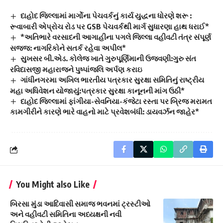
દાહોદ જિલ્લામાં માર્ગોના પેચવર્કનું કાર્ય યુદ્ધના ધોરણે શરૂ :
રૂવાબારી એપ્રોચ રોડ પર GSB પેચવર્કથી માર્ગ સુધારણા હાથ ધરાઈ*
*અતિભારે વરસાદની આગાહીના પગલે જિલ્લા વહીવટી તંત્ર સંપૂર્ણ
સજ્જ: નાગરિકોને સતર્ક રહેવા અપીલ*
સુખસર બી.એડ. કોલેજ ખાતે ગુરુપૂર્ણિમાની ઉજવણી:ગુરુ સંત
રવિદાસજી મહારાજને પુષ્પાંજલિ અર્પણ કરાઇ
ગાંધીનગરમા અખિલ ભારતીય પત્રકાર સુરક્ષા સમિતિનું રાષ્ટ્રીય
મહા અધિવેશન યોજાયું:પત્રકાર સુરક્ષા કાનૂનની માંગ ઉઠી*
દાહોદ જિલ્લામાં ફાંગીયા-સેવનિયા-કંજેટા રસ્તા પર બ્રિજ મરામત
કામગીરીને કારણે ભારે વાહનો માટે પ્રવેશબંધી: ડાયવર્ઝન જાહેર*
You Might also Like
બિરસા મુંડા આદિવાસી સમાજ ભવનમાં ટ્રસ્ટીઓ
અને વહીવટી સમિતિના અધ્યક્ષની નવી