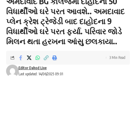
અમદાવાદ BG કોલેજમાં દાહોદના 50
વિધાર્થીઓ ઘરે પરત આવશે.. અમદાવાદ
પ્લેન ક્રેશ ટ્રેજેડી બાદ દાહોદના 9
વિધાર્થીઓ ઘરે પરત ફર્યા. પરિવાર જોડે
મિલન થતા હરખના આંસુ છલકાયા..
3 Min Read
Editor Dahod Live
Last updated: 14/06/2025 09:01