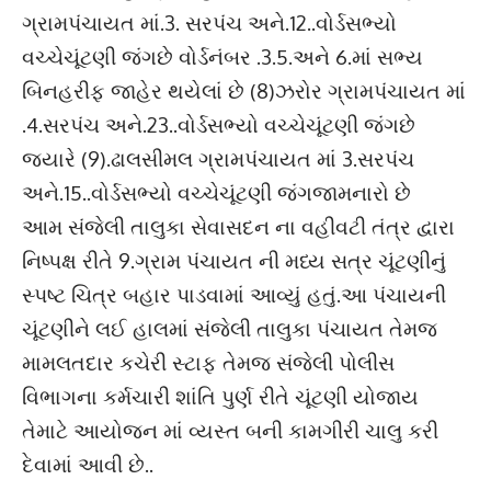
ગ્રામપંચાયત માં.3. સરપંચ અને.12..વોર્ડસભ્યો
વચ્ચેચૂંટણી જંગછે વોર્ડનંબર .3.5.અને 6.માં સભ્ય
બિનહરીફ જાહેર થયેલાં છે (8)ઝરોર ગ્રામપંચાયત માં
.4.સરપંચ અને.23..વોર્ડસભ્યો વચ્ચેચૂંટણી જંગછે
જયારે (9).ઢાલસીમલ ગ્રામપંચાયત માં 3.સરપંચ
અને.15..વોર્ડસભ્યો વચ્ચેચૂંટણી જંગજામનારો છે
આમ સંજેલી તાલુકા સેવાસદન ના વહીવટી તંત્ર દ્વારા
નિષ્પક્ષ રીતે 9.ગ્રામ પંચાયત ની મધ્ય સત્ર ચૂંટણીનું
સ્પષ્ટ ચિત્ર બહાર પાડવામાં આવ્યું હતું.આ પંચાયની
ચૂંટણીને લઈ હાલમાં સંજેલી તાલુકા પંચાયત તેમજ
મામલતદાર કચેરી સ્ટાફ તેમજ સંજેલી પોલીસ
વિભાગના કર્મચારી શાંતિ પુર્ણ રીતે ચૂંટણી યોજાય
તેમાટે આયોજન માં વ્યસ્ત બની કામગીરી ચાલુ કરી
દેવામાં આવી છે..